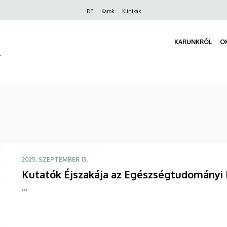
Felső
DE
Karok
Klinikák
navigáció
KARUNKRÓL
O
r
2025. SZEPTEMBER 15.
Kutatók Éjszakája az Egészségtudományi K
...