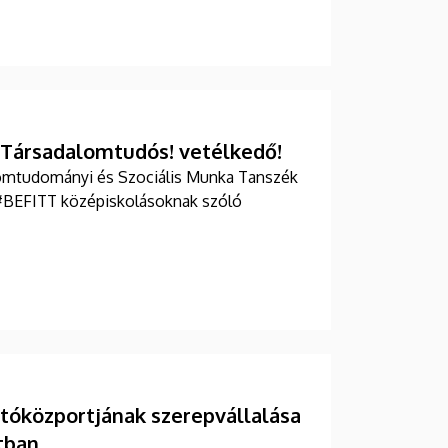
 Társadalomtudós! vetélkedő!
omtudományi és Szociális Munka Tanszék
 #BEFITT középiskolásoknak szóló
tóközportjának szerepvállalása
tban