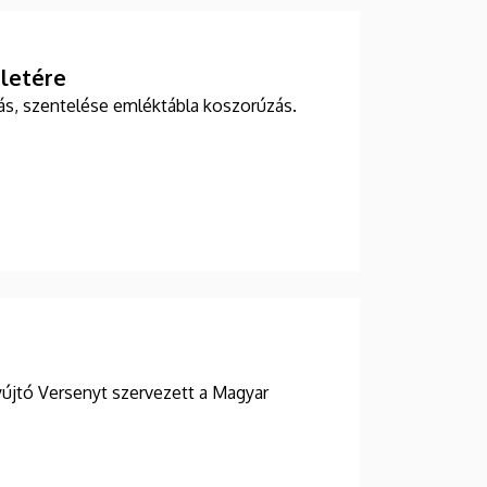
eletére
s, szentelése emléktábla koszorúzás.
újtó Versenyt szervezett a Magyar