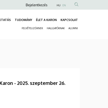
Anonim
Bejelentkezés
HU
EN
Felhasználói
fiók
KTATÁS
TUDOMÁNY
ÉLET A KARON
KAPCSOLAT
Fő
menüje
FELVÉTELIZŐKNEK
HALLGATÓKNAK
ALUMNI
navigáció
Másodlagos
navigáció
aron - 2025. szeptember 26.