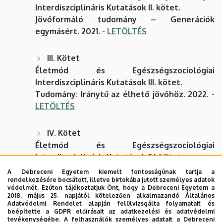
Interdiszciplináris Kutatások II. kötet.
Jövőformáló tudomány – Generációk
egymásért. 2021. -
LETÖLTÉS
III. Kötet
Életmód és Egészségszociológiai
Interdiszciplináris Kutatások III. kötet.
Tudomány: Iránytű az élhető jövőhöz. 2022. -
LETÖLTÉS
IV. Kötet
Életmód és Egészségszociológiai
Interdiszciplináris Kutatások IV. kötet.
Tudomány: Út a világ megismeréséhez I. 2023.
A Debreceni Egyetem kiemelt fontosságúnak tartja a
-
LETÖLTÉS
rendelkezésére bocsátott, illetve birtokába jutott személyes adatok
védelmét. Ezúton tájékoztatjuk Önt, hogy a Debreceni Egyetem a
2018. május 25. napjától kötelezően alkalmazandó Általános
Adatvédelmi Rendelet alapján felülvizsgálta folyamatait és
V. Kötet
beépítette a GDPR előírásait az adatkezelési és adatvédelmi
Életmód és Egészségszociológiai
tevékenységébe. A felhasználók személyes adatait a Debreceni