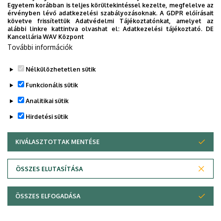
Egyetem korábban is teljes körültekintéssel kezelte, megfelelve az
Interdiszciplináris Kutatások V. kötet.
érvényben lévő adatkezelési szabályozásoknak. A GDPR előírásait
Tudomány: Út a világ megismeréséhez II.
követve frissítettük Adatvédelmi Tájékoztatónkat, amelyet az
alábbi linkre kattintva olvashat el:
Adatkezelési tájékoztató.
DE
2024. -
LETÖLTÉS
Kancellária WAV Központ
További információk
Nélkülözhetetlen sütik
Funkcionális sütik
Legutóbbi frissítés:
2024. 06. 07. 08:02
Analitikai sütik
Hirdetési sütik
KIVÁLASZTOTTAK MENTÉSE
WITHDRAW CONSENT
ÖSSZES ELUTASÍTÁSA
Adatvédelem
Adatvédelem
ÖSSZES ELFOGADÁSA
Copyright © 2026 Unideb