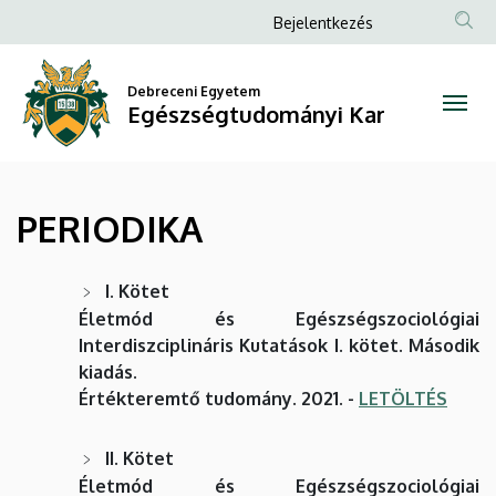
PERIODIKA
Ugrás
Anonim
Bejelentkezés
a
Felhasználói
|
tartalomra
fiók
Debreceni Egyetem
Egészségtudományi
Egészségtudományi Kar
menüje
Kar
PERIODIKA
I. Kötet
Életmód és Egészségszociológiai
Interdiszciplináris Kutatások I. kötet. Második
kiadás.
Értékteremtő tudomány. 2021. -
LETÖLTÉS
II. Kötet
Életmód és Egészségszociológiai