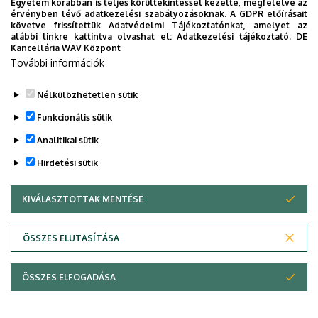
Egyetem korábban is teljes körültekintéssel kezelte, megfelelve az
Legutóbbi frissítés:
2022. 10. 04. 09:42
érvényben lévő adatkezelési szabályozásoknak. A GDPR előírásait
követve frissítettük Adatvédelmi Tájékoztatónkat, amelyet az
alábbi linkre kattintva olvashat el:
Adatkezelési tájékoztató.
DE
Kancellária WAV Központ
További információk
Nélkülözhetetlen sütik
Funkcionális sütik
Analitikai sütik
Hirdetési sütik
KIVÁLASZTOTTAK MENTÉSE
WITHDRAW CONSENT
ÖSSZES ELUTASÍTÁSA
Adatvédelem
Adatvédelem
ÖSSZES ELFOGADÁSA
Copyright © 2026 Unideb