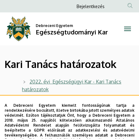
Kari
Ugrás
Anonim
Bejelentkezés
a
Felhasználói
Tanács
tartalomra
fiók
Debreceni Egyetem
határozatok
Egészségtudományi Kar
menüje
|
Egészségtudományi
Kari Tanács határozatok
Kar
2022. évi Egészségügyi Kar - Kari Tanács
határozatok
2021. évi Egészségügyi Kar - Kari Tanács
A Debreceni Egyetem kiemelt fontosságúnak tartja a
határozatok
rendelkezésére bocsátott, illetve birtokába jutott személyes adatok
védelmét. Ezúton tájékoztatjuk Önt, hogy a Debreceni Egyetem a
2022. évi Egészségtudományi Kar Kari Tanács
2018. május 25. napjától kötelezően alkalmazandó Általános
határozatok
Adatvédelmi Rendelet alapján felülvizsgálta folyamatait és
beépítette a GDPR előírásait az adatkezelési és adatvédelmi
tevékenységébe. A felhasználók személyes adatait a Debreceni