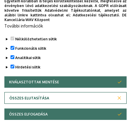
Egyetem korábban is teljes körültekintéssel kezelte, megfelelve az
érvényben lévő adatkezelési szabályozásoknak. A GDPR előírásait
Legutóbbi frissítés:
2026. 05. 07. 10:10
követve frissítettük Adatvédelmi Tájékoztatónkat, amelyet az
alábbi linkre kattintva olvashat el:
Adatkezelési tájékoztató.
DE
Kancellária WAV Központ
További információk
Nélkülözhetetlen sütik
Funkcionális sütik
Analitikai sütik
Hirdetési sütik
KIVÁLASZTOTTAK MENTÉSE
WITHDRAW CONSENT
ÖSSZES ELUTASÍTÁSA
Adatvédelem
Adatvédelem
ÖSSZES ELFOGADÁSA
Copyright © 2026 Unideb