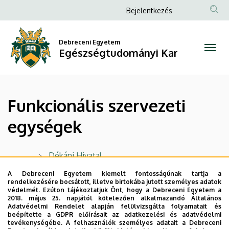
Funkcionális
Ugrás
Anonim
Bejelentkezés
a
Felhasználói
szervezeti
tartalomra
fiók
Debreceni Egyetem
egységek
Egészségtudományi Kar
menüje
|
Egészségtudományi
Funkcionális szervezeti
Kar
egységek
Dékáni Hivatal
Igazgatási Osztály
A Debreceni Egyetem kiemelt fontosságúnak tartja a
rendelkezésére bocsátott, illetve birtokába jutott személyes adatok
védelmét. Ezúton tájékoztatjuk Önt, hogy a Debreceni Egyetem a
Minőségirányítási Csoport
2018. május 25. napjától kötelezően alkalmazandó Általános
Adatvédelmi Rendelet alapján felülvizsgálta folyamatait és
Tanulmányi Osztály
beépítette a GDPR előírásait az adatkezelési és adatvédelmi
tevékenységébe. A felhasználók személyes adatait a Debreceni