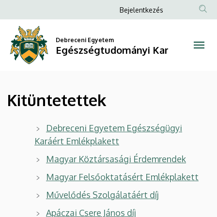
Kitüntetettek
Ugrás
Anonim
Bejelentkezés
a
Felhasználói
|
tartalomra
fiók
Debreceni Egyetem
Egészségtudományi
Egészségtudományi Kar
menüje
Kar
Kitüntetettek
Debreceni Egyetem Egészségügyi
Karáért Emlékplakett
Magyar Köztársasági Érdemrendek
Magyar Felsőoktatásért Emlékplakett
Művelődés Szolgálatáért díj
Apáczai Csere Já
nos díj