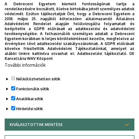
Debreceni Egyetem Orvos- és
A Debreceni Egyetem kiemelt fontosságúnak tartja a
Egészségtudományi Centrum Kiváló
rendelkezésére bocsátott, illetve birtokába jutott személyes adatok
védelmét. Ezúton tájékoztatjuk Önt, hogy a Debreceni Egyetem a
Dolgozója
2018. május 25. napjától kötelezően alkalmazandó Általános
Adatvédelmi Rendelet alapján felülvizsgálta folyamatait és
Debreceni Egyetem Kiváló Dolgozója
beépítette a GDPR előírásait az adatkezelési és adatvédelmi
tevékenységébe. A felhasználók személyes adatait a Debreceni
Egyetem korábban is teljes körültekintéssel kezelte, megfelelve az
Debreceni Egyetem Egészségügyi Kar
érvényben lévő adatkezelési szabályozásoknak. A GDPR előírásait
Kiváló Oktatója
követve frissítettük Adatvédelmi Tájékoztatónkat, amelyet az
alábbi linkre kattintva olvashat el:
Adatkezelési tájékoztató.
DE
Kancellária WAV Központ
Debreceni Egyetem Egészségügyi Kar
További információk
Kiváló Dolgozója
Nélkülözhetetlen sütik
Dr. Kövér András díj
Funkcionális sütik
Legutóbbi frissítés:
2025. 07. 11. 12:23
Analitikai sütik
Hirdetési sütik
KIVÁLASZTOTTAK MENTÉSE
WITHDRAW CONSENT