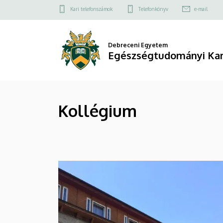
Kollégium
Ugrás
Felső
Kari telefonszámok
Telefonkönyv
e-mail
a
kapcsolat
|
tartalomra
menü
Egészségtudományi
Debreceni Egyetem
Egészségtudományi Ka
Kar
Kollégium