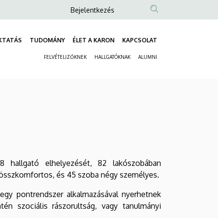
Anonim
Bejelentkezés
Felhasználói
fiók
KTATÁS
TUDOMÁNY
ÉLET A KARON
KAPCSOLAT
Fő
menüje
FELVÉTELIZŐKNEK
HALLGATÓKNAK
ALUMNI
navigáció
Másodlagos
navigáció
 hallgató elhelyezését, 82 lakószobában
3 összkomfortos, és 45 szoba négy személyes.
, egy pontrendszer alkalmazásával nyerhetnek
tén szociális rászorultság, vagy tanulmányi