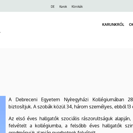
Felső
DE
Karok
Klinikák
navigáció
KARUNKRÓL
O
r
A Debreceni Egyetem Nyíregyházi Kollégiumában 288
biztosítjuk. A szobák közül 34, három személyes, ebből 1
Az első éves hallgatók szociális rászorultságuk alapján
felvételt a kollégiumba, a felsőbb éves hallgatók szin
eredményük alapján nyerhetnek felvételt.