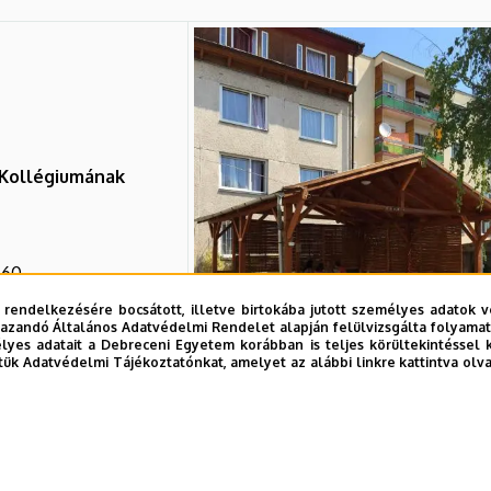
 Kollégiumának
60.
 rendelkezésére bocsátott, illetve birtokába jutott személyes adatok v
azandó Általános Adatvédelmi Rendelet alapján felülvizsgálta folyamata
yes adatait a Debreceni Egyetem korábban is teljes körültekintéssel 
tük Adatvédelmi Tájékoztatónkat, amelyet az alábbi linkre kattintva olv