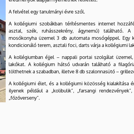
A felvétel egy tanulmányi évre szól.
A kollégiumi szobákban térítésmentes internet hozzáfé
asztal, szék, ruhásszekrény, ágynemű) található. A 
mosókonyha üzemel 3 db automata mosógéppel. Egy klu
kondicionáló terem, asztali foci, darts várja a kollégiumi la
A kollégiumban éjjel – nappali portai szolgálat üzemel,
lakókat. A kollégium hátsó udvarán található a filagór
tölthetnek a szabadban, illetve 8 db szalonnasütő – grillez
A kollégiumi élet, és a kollégiumi közösség kialakítása 
ilyenek például a „kolibulik”, „farsangi rendezvények
„főzőverseny”.