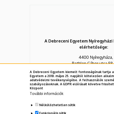
A Debreceni Egyetem Nyíregyházi
elérhetősége:
4400 Nyíregyháza,
Bethlen Gábor utca 58-
Tel.: (42)/310-606
A Debreceni Egyetem kiemelt fontosságúnak tartja a
Egyetem a 2018. május 25. napjától kötelezően alkalm
adatvédelmi tevékenységébe. A felhasználók személ
szabályozásoknak. A GDPR előírásait követve frissítet
Központ
További információk
Nélkülözhetetlen sütik
Funkcionális sütik