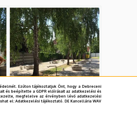
édelmét. Ezúton tájékoztatjuk Önt, hogy a Debreceni
it és beépítette a GDPR előírásait az adatkezelési és
kezelte, megfelelve az érvényben lévő adatkezelési
ashat el:
Adatkezelési tájékoztató.
DE Kancellária WAV