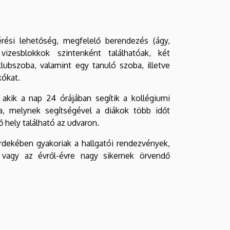
rési lehetőség, megfelelő berendezés (ágy,
vizesblokkok szintenként találhatóak, két
bszoba, valamint egy tanuló szoba, illetve
kókat.
 akik a nap 24 órájában segítik a kollégiumi
ia, melynek segítségével a diákok több időt
ő hely található az udvaron.
érdekében gyakoriak a hallgatói rendezvények,
”, vagy az évről-évre nagy sikernek örvendő