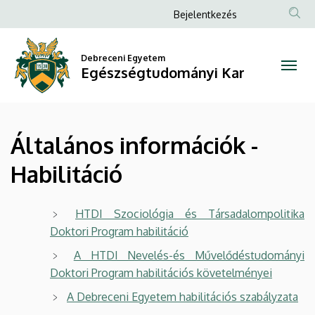
Általános
Ugrás
Anonim
Bejelentkezés
a
Felhasználói
információk
tartalomra
fiók
Debreceni Egyetem
-
Egészségtudományi Kar
menüje
Habilitáció
|
Általános információk -
Egészségtudományi
Habilitáció
Kar
HTDI Szociológia és Társadalompolitika
Doktori Program habilitáció
A HTDI Nevelés-és Művelődéstudományi
Doktori Program habilitációs követelményei
A Debreceni Egyetem habilitációs szabályzata