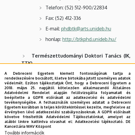
Telefon: (52) 512-900/22834
Fax: (52) 412-336
E-mail:
phdbtk@arts.unideb.hu
honlap:
http://btkphd.unideb.hu/
Természettudományi Doktori Tanács (IK,
TTK)
Elnök
: Dr. Patonay Tamás egyetemi
A Debreceni Egyetem kiemelt fontosságúnak tartja a
tanár
rendelkezésére bocsátott, illetve birtokába jutott személyes adatok
védelmét. Ezúton tájékoztatjuk Önt, hogy a Debreceni Egyetem a
Debrecen, Egyetem tér 1.
2018. május 25. napjától kötelezően alkalmazandó Általános
Adatvédelmi Rendelet alapján felülvizsgálta folyamatait és
beépítette a GDPR előírásait az adatkezelési és adatvédelmi
Postacím: 4010 Debrecen, Pf. 18
tevékenységébe. A felhasználók személyes adatait a Debreceni
Egyetem korábban is teljes körültekintéssel kezelte, megfelelve az
Ügyintéző: Baloghné dr. Bokor
érvényben lévő adatkezelési szabályozásoknak. A GDPR előírásait
Zsuzsanna
követve frissítettük Adatvédelmi Tájékoztatónkat, amelyet az
alábbi linkre kattintva olvashat el:
Adatkezelési tájékoztató.
DE
Telefon: (52) 512-900/62890
Kancellária WAV Központ
További információk