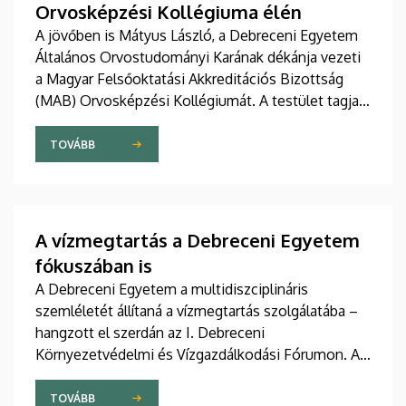
Orvosképzési Kollégiuma élén
A jövőben is Mátyus László, a Debreceni Egyetem
Általános Orvostudományi Karának dékánja vezeti
a Magyar Felsőoktatási Akkreditációs Bizottság
(MAB) Orvosképzési Kollégiumát. A testület tagjai
újabb három évre szavaztak bizalmat a
professzornak.
TOVÁBB
A vízmegtartás a Debreceni Egyetem
fókuszában is
A Debreceni Egyetem a multidiszciplináris
szemléletét állítaná a vízmegtartás szolgálatába –
hangzott el szerdán az I. Debreceni
Környezetvédelmi és Vízgazdálkodási Fórumon. Az
egyetem konferenciáján a vízhiány
következményeiről, a vízmegtartás kihívásairól és a
TOVÁBB