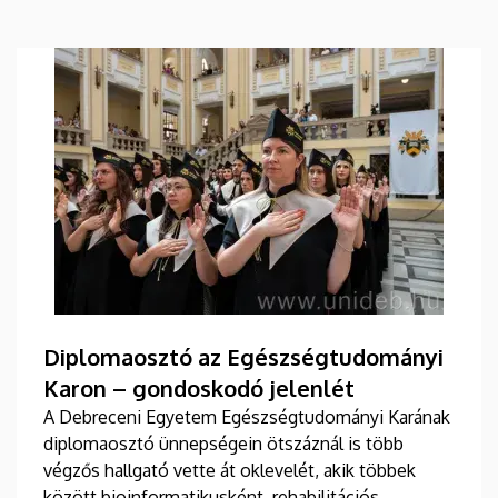
Diplomaosztó az Egészségtudományi
Karon – gondoskodó jelenlét
A Debreceni Egyetem Egészségtudományi Karának
diplomaosztó ünnepségein ötszáznál is több
végzős hallgató vette át oklevelét, akik többek
között bioinformatikusként, rehabilitációs