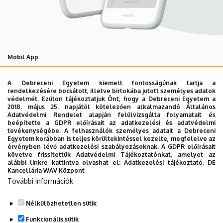
Mobil App
UD Studyversity app
A Debreceni Egyetem kiemelt fontosságúnak tartja a
rendelkezésére bocsátott, illetve birtokába jutott személyes adatok
védelmét. Ezúton tájékoztatjuk Önt, hogy a Debreceni Egyetem a
Engedd meg, hogy figyelmedbe ajánljuk a Debreceni
2018. május 25. napjától kötelezően alkalmazandó Általános
Egyetem új applikációját, melyet hallgatói számára
Adatvédelmi Rendelet alapján felülvizsgálta folyamatait és
beépítette a GDPR előírásait az adatkezelési és adatvédelmi
készített. Az alkalmazás bevezetésével célunk, hogy
tevékenységébe. A felhasználók személyes adatait a Debreceni
segítsünk eligazodni az egyetemi mindennapokban, a
Egyetem korábban is teljes körültekintéssel kezelte, megfelelve az
érvényben lévő adatkezelési szabályozásoknak. A GDPR előírásait
tanulmányaiddal kapcsolatban gyorsan elérhető
követve frissítettük Adatvédelmi Tájékoztatónkat, amelyet az
információkat biztosítsunk, útmutatót adjunk az egyetemi
alábbi linkre kattintva olvashat el:
Adatkezelési tájékoztató.
DE
Kancellária WAV Központ
évek során felmerülő helyzetekkel, kérdésekkel
További információk
kapcsolatban, továbbá „zsebközelbe” hozzuk az Egyetem
és Debrecen város kulturális és sport életét.
Nélkülözhetetlen sütik
Funkcionális sütik