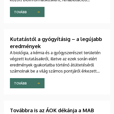
szakemberként, szociális munkásként,
gyógytorgyógytornász-fizioterapeutaként
TOVÁBB
dolgozhatnak a jövőben. A diplomák átadása
mellett elismerték a kar legkiválóbb hallgatóit,
oktatóit és dolgozóit is.
Kutatástól a gyógyításig – a legújabb
eredmények
A biológia, a kémia és a gyógyszerészet területén
végzett kutatásaikról, illetve az ezek során elért
eredmények gyakorlatba történő átültetéséről
számolnak be a világ számos pontjáról érkezett
kutatók a Debreceni Egyetemen egy csütörtökön
kezdődött háromnapos konferencián. Az angol
TOVÁBB
nyelvű tanácskozáson több mint százan vesznek
részt.
Továbbra is az ÁOK dékánja a MAB