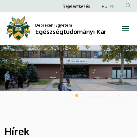
Egészségtudományi
Anonim
Bejelentkezés
HU
EN
Felhasználói
Kar
fiók
Debreceni Egyetem
Egészségtudományi Kar
menüje
DIAVETÍTÉS
Hírek
HÍREK