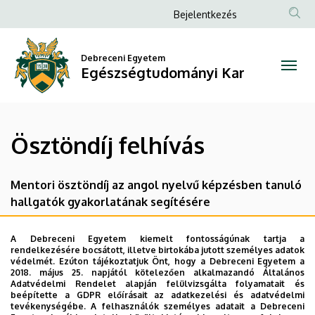
Ösztöndíj
Ugrás
Anonim
Bejelentkezés
a
Felhasználói
felhívás
tartalomra
fiók
Debreceni Egyetem
|
Egészségtudományi Kar
menüje
Egészségtudományi
Kar
Ösztöndíj felhívás
Mentori ösztöndíj az angol nyelvű képzésben tanuló
hallgatók gyakorlatának segítésére
Ösztöndíj felhívás
A Debreceni Egyetem kiemelt fontosságúnak tartja a
rendelkezésére bocsátott, illetve birtokába jutott személyes adatok
Jelentkezési lap
védelmét. Ezúton tájékoztatjuk Önt, hogy a Debreceni Egyetem a
2018. május 25. napjától kötelezően alkalmazandó Általános
Adatvédelmi Rendelet alapján felülvizsgálta folyamatait és
beépítette a GDPR előírásait az adatkezelési és adatvédelmi
tevékenységébe. A felhasználók személyes adatait a Debreceni