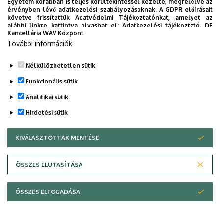
Egyetem korábban is teljes körültekintéssel kezelte, megfelelve az
érvényben lévő adatkezelési szabályozásoknak. A GDPR előírásait
követve frissítettük Adatvédelmi Tájékoztatónkat, amelyet az
Legutóbbi frissítés:
2025. 03. 19. 14:38
alábbi linkre kattintva olvashat el:
Adatkezelési tájékoztató.
DE
Kancellária WAV Központ
További információk
Nélkülözhetetlen sütik
Funkcionális sütik
Analitikai sütik
Hirdetési sütik
KIVÁLASZTOTTAK MENTÉSE
WITHDRAW CONSENT
ÖSSZES ELUTASÍTÁSA
Adatvédelem
Adatvédelem
ÖSSZES ELFOGADÁSA
Copyright © 2026 Unideb