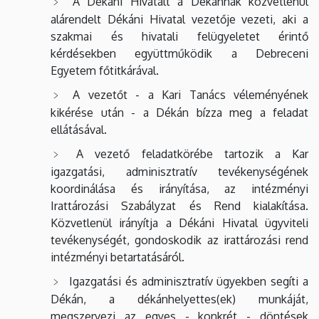
A Dékáni Hivatalt a Dékánnak közvetlenül
alárendelt Dékáni Hivatal vezetője vezeti, aki a
szakmai és hivatali felügyeletet érintő
kérdésekben együttműködik a Debreceni
Egyetem főtitkárával.
A vezetőt - a Kari Tanács véleményének
kikérése után - a Dékán bízza meg a feladat
ellátásával.
A vezető feladatkörébe tartozik a Kar
igazgatási, adminisztratív tevékenységének
koordinálása és irányítása, az intézményi
Irattározási Szabályzat és Rend kialakítása.
Közvetlenül irányítja a Dékáni Hivatal ügyviteli
tevékenységét, gondoskodik az irattározási rend
intézményi betartatásáról.
Igazgatási és adminisztratív ügyekben segíti a
Dékán, a dékánhelyettes(ek) munkáját,
megszervezi az egyes - konkrét - döntések