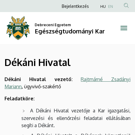
Dékáni
Ugrás
Anonim
Bejelentkezés
HU
EN
a
Felhasználói
Hivatal
tartalomra
fiók
Debreceni Egyetem
|
Egészségtudományi Kar
menüje
Egészségtudományi
Kar
Dékáni Hivatal
Dékáni Hivatal vezető:
Rajtmárné Zsadányi
Mariann
,
ügyvivő-szakértő
Feladatköre:
A Dékáni Hivatal vezetője a Kar igazgatási,
szervezési és ellenőrzési feladatai ellátásában
segíti a Dékánt.