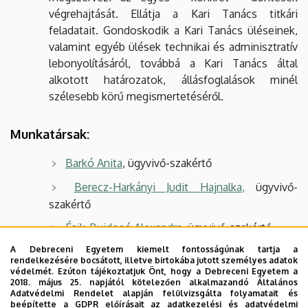
végrehajtását. Ellátja a Kari Tanács titkári
feladatait. Gondoskodik a Kari Tanács üléseinek,
valamint egyéb ülések technikai és adminisztratív
lebonyolításáról, továbbá a Kari Tanács által
alkotott határozatok, állásfoglalások minél
szélesebb körű megismertetéséről.
Munkatársak:
Barkó Anita
, ügyvivő-szakértő
Berecz-Harkányi Judit Hajnalka
,
ügyvivő-
szakértő
Ésik-Bujdosó Alexandra
, ügyvivő-szakértő
A Debreceni Egyetem kiemelt fontosságúnak tartja a
Kémeri Csaba Zsolt
ügyvivő-szakértő
rendelkezésére bocsátott, illetve birtokába jutott személyes adatok
védelmét. Ezúton tájékoztatjuk Önt, hogy a Debreceni Egyetem a
Kirilla György
, oktatástechnikus
2018. május 25. napjától kötelezően alkalmazandó Általános
Adatvédelmi Rendelet alapján felülvizsgálta folyamatait és
Máthé Katalin
, ügyvivő-szakértő
beépítette a GDPR előírásait az adatkezelési és adatvédelmi