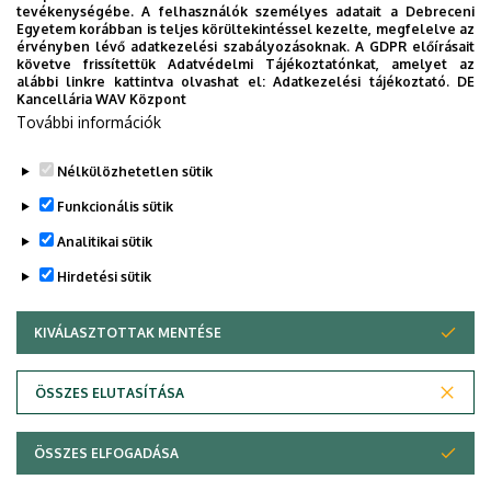
tevékenységébe. A felhasználók személyes adatait a Debreceni
Móricz Jánosné
, ügyintéző
Egyetem korábban is teljes körültekintéssel kezelte, megfelelve az
érvényben lévő adatkezelési szabályozásoknak. A GDPR előírásait
Ozsváthné Karap Zsuzsanna
, ügyvivő-szakértő
követve frissítettük Adatvédelmi Tájékoztatónkat, amelyet az
alábbi linkre kattintva olvashat el:
Adatkezelési tájékoztató.
DE
Pappné Garai Anetta
, ügyvivő-szakértő
Kancellária WAV Központ
További információk
Pollák Veronika Hanna
operatőr-vágó
Nélkülözhetetlen sütik
Tóth Attila
, ügyvivő-szakértő
Funkcionális sütik
Legutóbbi frissítés:
2026. 02. 11. 15:10
Analitikai sütik
Hirdetési sütik
KIVÁLASZTOTTAK MENTÉSE
WITHDRAW CONSENT
ÖSSZES ELUTASÍTÁSA
Adatvédelem
Adatvédelem
ÖSSZES ELFOGADÁSA
Copyright © 2026 Unideb