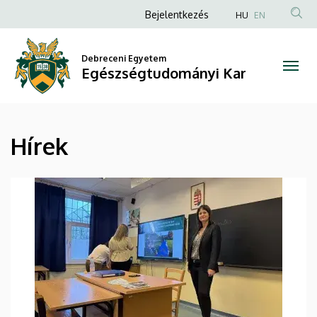
Hírek
Ugrás
Anonim
Bejelentkezés
HU
EN
a
Felhasználói
|
tartalomra
fiók
Debreceni Egyetem
Egészségtudományi
Egészségtudományi Kar
menüje
Kar
Hírek