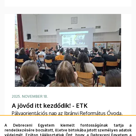
2025. NOVEMBER 18.
A jövőd itt kezdődik! - ETK
Pályaorientációs nap az Ibrányi Református Óvoda,
Általános Iskola, Gimnázium és Kollégiumban
A Debreceni Egyetem kiemelt fontosságúnak tartja a
rendelkezésére bocsátott, illetve birtokába jutott személyes adatok
védelmét. Ezúton tájékoztatjuk Önt, hogy a Debreceni Egyetem a
TOVÁBB