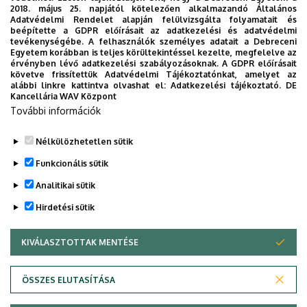
2018. május 25. napjától kötelezően alkalmazandó Általános
Adatvédelmi Rendelet alapján felülvizsgálta folyamatait és
beépítette a GDPR előírásait az adatkezelési és adatvédelmi
tevékenységébe. A felhasználók személyes adatait a Debreceni
Egyetem korábban is teljes körültekintéssel kezelte, megfelelve az
érvényben lévő adatkezelési szabályozásoknak. A GDPR előírásait
Oldalszámozás
követve frissítettük Adatvédelmi Tájékoztatónkat, amelyet az
«
‹
1
2
3
4
alábbi linkre kattintva olvashat el:
Adatkezelési tájékoztató.
DE
Első
Előző
Oldal
Oldal
Oldal
Oldal
Kancellária WAV Központ
oldal
oldal
További információk
…
5
6
7
8
9
Jelenlegi
Oldal
Oldal
Oldal
Oldal
oldal
Nélkülözhetetlen sütik
›
»
Következő
Utolsó
Funkcionális sütik
oldal
oldal
Analitikai sütik
Hirdetési sütik
KIVÁLASZTOTTAK MENTÉSE
WITHDRAW CONSENT
ÖSSZES ELUTASÍTÁSA
Adatvédelem
Adatvédelem