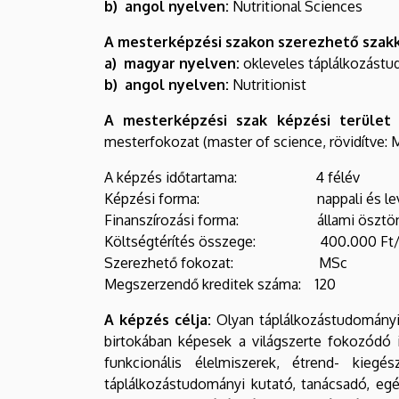
b) angol nyelven:
Nutritional Sciences
A mesterképzési szakon szerezhető szak
a) magyar nyelven:
okleveles táplálkozást
b) angol nyelven:
Nutritionist
A mesterképzési szak képzési terület s
mesterfokozat (master of science, rövidítve: M
A képzés időtartama: 4 félév
Képzési forma: nappali és levele
Finanszírozási forma: állami ösztöndí
Költségtérítés összege: 400.000 Ft/
Szerezhető fokozat: MSc
Megszerzendő kreditek száma: 120
A képzés célja:
Olyan táplálkozástudományi
birtokában képesek a világszerte fokozódó
funkcionális élelmiszerek, étrend- kieg
táplálkozástudományi kutató, tanácsadó, egé