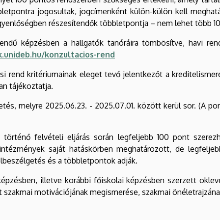
letpontra jogosultak, jogcímenként külön-külön kell meghat
yenlőségben részesítendők többletpontja – nem lehet több 10 
endű képzésben a hallgatók tanóráira tömbösítve, havi rend
k.unideb.hu/konzultacios-rend
rási rend kritériumainak eleget tevő jelentkezőt a kreditelismer
an tájékoztatja.
és, melyre 2025.06.23. - 2025.07.01. között kerül sor. (A pon
örténő felvételi eljárás során legfeljebb 100 pont szerezh
 intézmények saját hatáskörben meghatározott, de legfeljeb
elbeszélgetés és a többletpontok adják.
képzésben, illetve korábbi főiskolai képzésben szerzett okl
lölt szakmai motivációjának megismerése, szakmai önéletrajzá