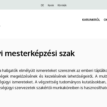
Felső
DE
Karok
Klinikák
navigáció
KARUNKRÓL
O
r
 mesterképzési szak
allgatók elmélyült ismereteket szereznek az emberi táplálkozás
égek megelőzésének és kezelésének lehetőségeiről. A multid
égügyi ismereteket. A végzettség tudományos kutatásokban, 
zségügyi szervezetek szakértői munkaköreiben is hasznosíthat