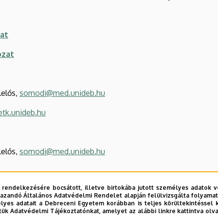
at
ozat
lelős,
somodi@med.unideb.hu
@etk.unideb.hu
lelős,
somodi@med.unideb.hu
 rendelkezésére bocsátott, illetve birtokába jutott személyes adatok v
azandó Általános Adatvédelmi Rendelet alapján felülvizsgálta folyamata
yes adatait a Debreceni Egyetem korábban is teljes körültekintéssel 
tük Adatvédelmi Tájékoztatónkat, amelyet az alábbi linkre kattintva olv