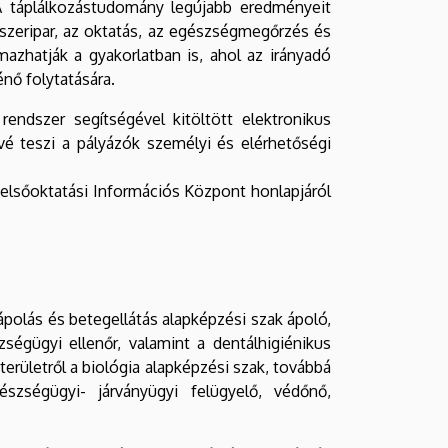
 A táplálkozástudomány legújabb eredményeit
iszeripar, az oktatás, az egészségmegőrzés és
zhatják a gyakorlatban is, ahol az irányadó
nő folytatására.
rendszer segítségével kitöltött elektronikus
é teszi a pályázók személyi és elérhetőségi
 Felsőoktatási Információs Központ honlapjáról
ápolás és betegellátás alapképzési szak ápoló,
égügyi ellenőr, valamint a dentálhigiénikus
erületről a biológia alapképzési szak, továbbá
észségügyi- járványügyi felügyelő, védőnő,