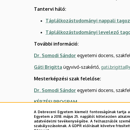
Tantervi háló:
Táplálkozástudományi nappali tagoz
Táplálkozástudományi levelező tag
További információ:
Dr. Somodi Sándor
egyetemi docens, szakfe
Gáti Brigitta
ügyvivő-szakértő,
gati.brigitta
Mesterképzési szak felelőse:
Dr. Somodi Sándor
egyetemi docens, szakfe
KÉPZÉSI PROGRAM
A Debreceni Egyetem kiemelt fontosságúnak tartja a
Képzési és kimeneti követelmények
Egyetem a 2018. május 25. napjától kötelezően alkalm
adatvédelmi tevékenységébe. A felhasználók személ
Záróvizsga tételsor 2026. június
szabályozásoknak. A GDPR előírásait követve frissítet