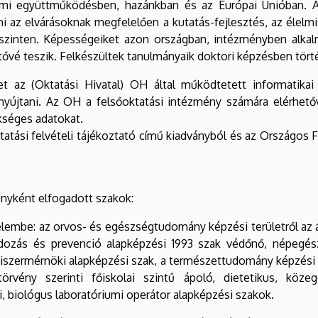
dalmi együttműködésben, hazánkban és az Európai Unióban.
 az elvárásoknak megfelelően a kutatás-fejlesztés, az élelm
zinten. Képességeiket azon országban, intézményben alkalma
etővé teszik. Felkészültek tanulmányaik doktori képzésben törté
t az (Oktatási Hivatal) OH által működtetett informatikai 
nyújtani. Az OH a felsőoktatási intézmény számára elérhetőv
ükséges adatokat.
oktatási felvételi tájékoztató című kiadványból és az Országos
nyként elfogadott szakok:
elembe: az orvos- és egészségtudomány képzési területről az 
ndozás és prevenció alapképzési 1993 szak védőnő, népegészs
elmiszermérnöki alapképzési szak, a természettudomány képzési t
örvény szerinti főiskolai szintű ápoló, dietetikus, közeg
, biológus laboratóriumi operátor alapképzési szakok.