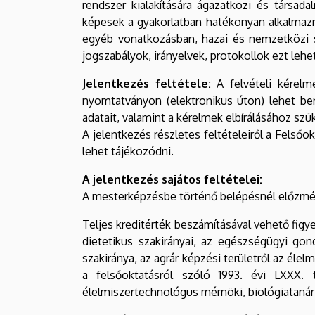
rendszer kialakítására ágazatközi és társa
képesek a gyakorlatban hatékonyan alkalmazni
egyéb vonatkozásban, hazai és nemzetközi s
jogszabályok, irányelvek, protokollok ezt leh
Jelentkezés feltétele:
A felvételi kérelme
nyomtatványon (elektronikus úton) lehet be
adatait, valamint a kérelmek elbírálásához sz
A jelentkezés részletes feltételeiről a Felső
lehet tájékozódni.
A jelentkezés sajátos feltételei:
A mesterképzésbe történő belépésnél előzmé
Teljes kreditérték beszámításával vehető figy
dietetikus szakirányai, az egészségügyi go
szakiránya, az agrár képzési területről az él
a felsőoktatásról szóló 1993. évi LXXX. t
élelmiszertechnológus mérnöki, biológiatanári