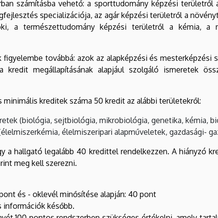
orban számításba vehető: a sporttudomány képzési területről 
ejlesztés specializációja, az agár képzési területről a növén
i, a természettudomány képzési területről a kémia, a m
 figyelembe továbbá: azok az alapképzési és mesterképzési sza
a kredit megállapításának alapjául szolgáló ismeretek öss
inimális kreditek száma 50 kredit az alábbi területekről:
k (biológia, sejtbiológia, mikrobiológia, genetika, kémia, bio
lelmiszerkémia, élelmiszeripari alapműveletek, gazdasági- gazd
y a hallgató legalább 40 kredittel rendelkezzen. A hiányzó k
int meg kell szerezni.
 pont és - oklevél minősítése alapján: 40 pont
os információk később.
yét 100 pontos rendszerben szükséges értékelni, amely tarta