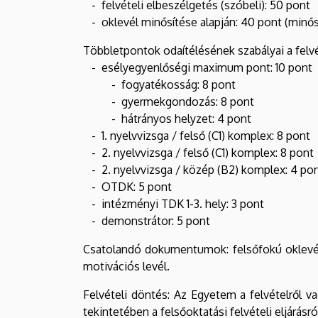
- felvételi elbeszélgetés (szóbeli): 50 pont
- oklevél minősítése alapján: 40 pont (minős
Többletpontok odaítélésének szabályai a felvét
- esélyegyenlőségi maximum pont: 10 pont
- fogyatékosság: 8 pont
- gyermekgondozás: 8 pont
- hátrányos helyzet: 4 pont
- 1. nyelvvizsga / felső (C1) komplex: 8 pont
- 2. nyelvvizsga / felső (C1) komplex: 8 pont
- 2. nyelvvizsga / közép (B2) komplex: 4 po
- OTDK: 5 pont
- intézményi TDK 1-3. hely: 3 pont
- demonstrátor: 5 pont
Csatolandó dokumentumok: felsőfokú oklevél,
motivációs levél.
Felvételi döntés: Az Egyetem a felvételről vag
tekintetében a felsőoktatási felvételi eljárásról