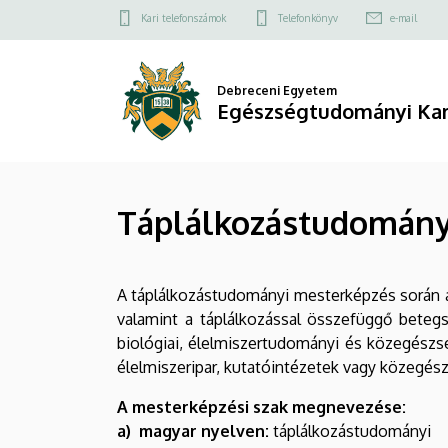
Táplálkozástudományi
Ugrás
Felső
Kari telefonszámok
Telefonkönyv
e-mail
a
kapcsolat
mesterképzési
tartalomra
menü
szak
Debreceni Egyetem
Egészségtudományi Ka
|
Egészségtudományi
Táplálkozástudományi
Kar
A táplálkozástudományi mesterképzés során a h
valamint a táplálkozással összefüggő betegs
biológiai, élelmiszertudományi és közegészs
élelmiszeripar, kutatóintézetek vagy közegés
A mesterképzési szak megnevezése:
a) magyar nyelven:
táplálkozástudományi