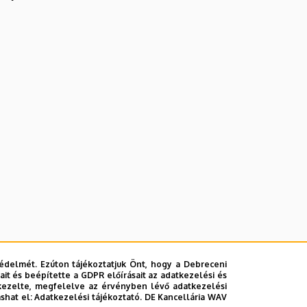
édelmét. Ezúton tájékoztatjuk Önt, hogy a Debreceni
it és beépítette a GDPR előírásait az adatkezelési és
kezelte, megfelelve az érvényben lévő adatkezelési
ashat el:
Adatkezelési tájékoztató.
DE Kancellária WAV