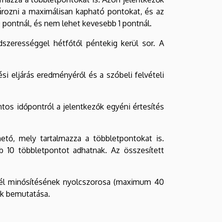
ározni a maximálisan kapható pontokat, és az
pontnál, és nem lehet kevesebb 1 pontnál.
szerességgel hétfőtől péntekig kerül sor. A
ési eljárás eredményéről és a szóbeli felvételi
tos időpontról a jelentkezők egyéni értesítés
ető, mely tartalmazza a többletpontokat is.
b 10 többletpontot adhatnak. Az összesített
evél minősítésének nyolcszorosa (maximum 40
nak bemutatása.