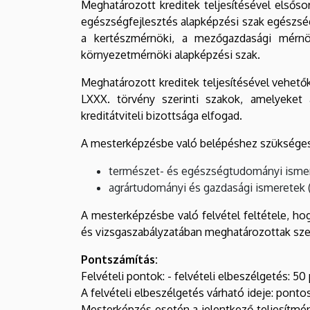
Meghatározott kreditek teljesítésével elsős
egészségfejlesztés alapképzési szak egészségf
a kertészmérnöki, a mezőgazdasági mérnök
környezetmérnöki alapképzési szak.
Meghatározott kreditek teljesítésével vehetők
LXXX. törvény szerinti szakok, amelyeket 
kreditátviteli bizottsága elfogad.
A mesterképzésbe való belépéshez szükséges m
természet- és egészségtudományi ismerete
agrártudományi és gazdasági ismeretek (é
A mesterképzésbe való felvétel feltétele, hog
és vizsgaszabályzatában meghatározottak szer
Pontszámítás:
Felvételi pontok: - felvételi elbeszélgetés: 50
A felvételi elbeszélgetés várható ideje: pont
Mesterképzés esetén a jelentkező teljesítmén