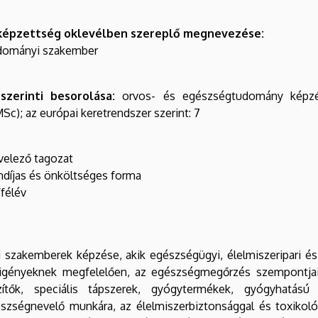
képzettség oklevélben szereplő megnevezése:
udományi szakember
zerinti besorolása:
orvos- és egészségtudomány képzési
Sc); az európai keretrendszer szerint: 7
ző tagozat
jas és önköltséges forma
félév
 szakemberek képzése, akik egészségügyi, élelmiszeripari 
 igényeknek megfelelően, az egészségmegőrzés szempontjait
észítők, speciális tápszerek, gyógytermékek, gyógyhatás
szségnevelő munkára, az élelmiszerbiztonsággal és toxikoló