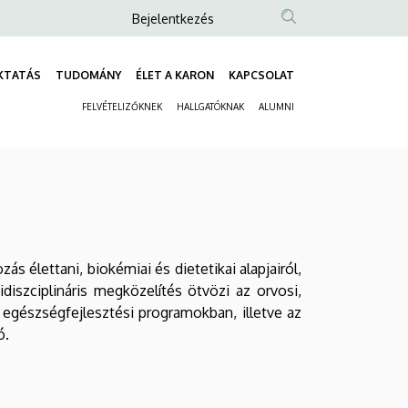
Anonim
Bejelentkezés
Felhasználói
fiók
KTATÁS
TUDOMÁNY
ÉLET A KARON
KAPCSOLAT
Fő
menüje
FELVÉTELIZŐKNEK
HALLGATÓKNAK
ALUMNI
navigáció
Másodlagos
navigáció
 élettani, biokémiai és dietetikai alapjairól,
iszciplináris megközelítés ötvözi az orvosi,
egészségfejlesztési programokban, illetve az
ó.