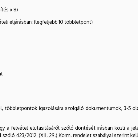
ítés x 8)
eli eljárásban: (legfeljebb 10 többletpont)
nt
 többletpontok igazolására szolgáló dokumentumok, 3-5 oldala
y a felvétel elutasításáról szóló döntését írásban közli a jel
 szóló 423/2012. (XII. 29.) Korm. rendelet szabályai szerint kell 