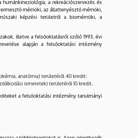
a humánkineziológia, a rekreációszervezés és
ytermesztő mérnöki, az állattenyésztő mérnöki,
űszaki képzési területről a biomérnöki, a
kok, illetve a felsőoktatásról szóló 1993. évi
zevetése alapján a felsőoktatási intézmény
kémia, anatómia) területéről 40 kredit;
álkodási ismeretek) területéről 10 kredit.
rediteket a felsőoktatási intézmény tanulmányi
lmazza a többletpontokat is. Azon jelentkezők