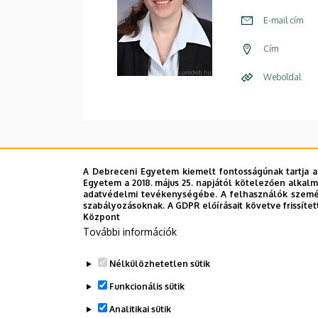
E-mail cím
Cím
Weboldal
A Debreceni Egyetem kiemelt fontosságúnak tartja a
Egyetem a 2018. május 25. napjától kötelezően alkalm
adatvédelmi tevékenységébe. A felhasználók személ
szabályozásoknak. A GDPR előírásait követve frissítet
Központ
További információk
Nélkülözhetetlen sütik
Funkcionális sütik
Analitikai sütik