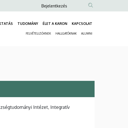
Anonim
Bejelentkezés
Felhasználói
fiók
KTATÁS
TUDOMÁNY
ÉLET A KARON
KAPCSOLAT
Fő
menüje
FELVÉTELIZŐKNEK
HALLGATÓKNAK
ALUMNI
navigáció
Másodlagos
navigáció
ségtudományi Intézet, Integratív