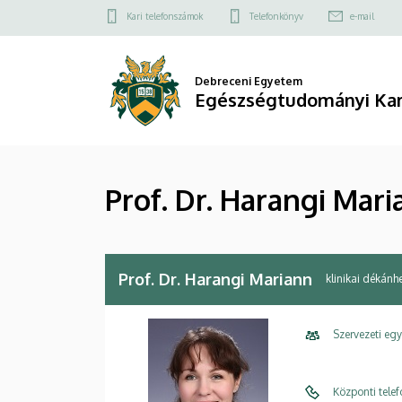
Prof.
Ugrás
Felső
Kari telefonszámok
Telefonkönyv
e-mail
a
kapcsolat
Dr.
tartalomra
menü
Harangi
Debreceni Egyetem
Egészségtudományi Ka
Mariann
|
Prof. Dr. Harangi Mar
Egészségtudományi
Kar
Prof. Dr. Harangi Mariann
klinikai dékánhe
Szervezeti eg
Központi tele