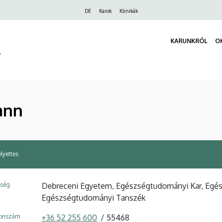
Felső
DE
Karok
Klinikák
navigáció
KARUNKRÓL
O
r
iann
lyettes
ység
Debreceni Egyetem, Egészségtudományi Kar, Egész
Egészségtudományi Tanszék
fonszám
+36 52 255 600
55468