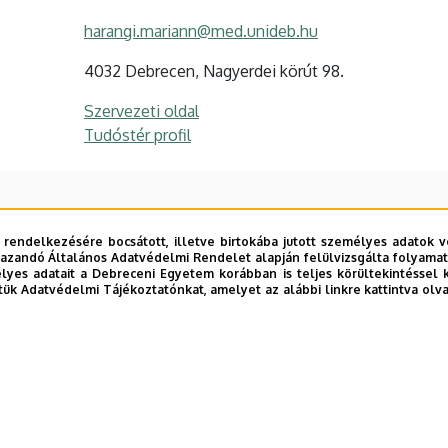
harangi.mariann@med.unideb.hu
4032 Debrecen, Nagyerdei körút 98.
Szervezeti oldal
Tudóstér profil
 rendelkezésére bocsátott, illetve birtokába jutott személyes adatok v
azandó Általános Adatvédelmi Rendelet alapján felülvizsgálta folyamata
yes adatait a Debreceni Egyetem korábban is teljes körültekintéssel 
tük Adatvédelmi Tájékoztatónkat, amelyet az alábbi linkre kattintva olv