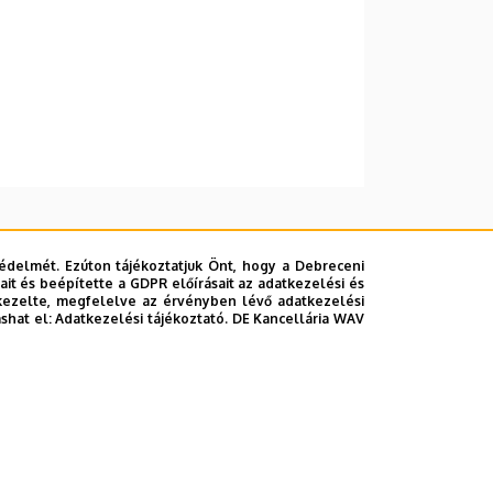
édelmét. Ezúton tájékoztatjuk Önt, hogy a Debreceni
it és beépítette a GDPR előírásait az adatkezelési és
kezelte, megfelelve az érvényben lévő adatkezelési
ashat el:
Adatkezelési tájékoztató.
DE Kancellária WAV