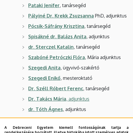
Pataki Jenifer
, tanársegéd
Pályiné Dr. Krekk Zsuzsanna
PhD, adjunktus
Pócsik-Sáfrány Krisztina
, tanársegéd
Spisákné dr. Balázs Anita
, adjunktus
dr. Sterczel Katalin
, tanársegéd
Szabóné Petróczki Flóra
, Mária adjunktus
Szegedi Anita
, ügyvivő-szakértő
Szegedi Enikő
, mesteroktató
Dr. Széll Róbert Ferenc
, tanársegéd
Dr. Takács Mária
, adjunktus
dr. Tóth Ágnes
, adjunktus
Dr. Tóth Emese
, adjunktus
A Debreceni Egyetem kiemelt fontosságúnak tartja a
Vargáné Dr. Faludi Eszter
, tanársegéd
rendelkezésére bocsátott, illetve birtokába jutott személyes adatok