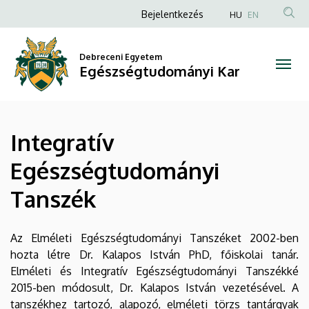
Integratív
Ugrás
Anonim
Bejelentkezés
HU
EN
a
Felhasználói
Egészségtudományi
tartalomra
fiók
Debreceni Egyetem
Tanszék
Egészségtudományi Kar
menüje
|
Egészségtudományi
Integratív
Kar
Egészségtudományi
Tanszék
Az Elméleti Egészségtudományi Tanszéket 2002-ben
hozta létre Dr. Kalapos István PhD, főiskolai tanár.
Elméleti és Integratív Egészségtudományi Tanszékké
2015-ben módosult, Dr. Kalapos István vezetésével. A
tanszékhez tartozó, alapozó, elméleti törzs tantárgyak