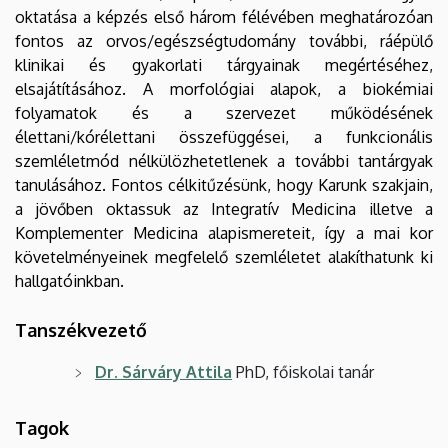
oktatása a képzés első három félévében meghatározóan
fontos az orvos/egészségtudomány további, ráépülő
klinikai és gyakorlati tárgyainak megértéséhez,
elsajátításához. A morfológiai alapok, a biokémiai
folyamatok és a szervezet működésének
élettani/kórélettani összefüggései, a funkcionális
szemléletmód nélkülözhetetlenek a további tantárgyak
tanulásához. Fontos célkitűzésünk, hogy Karunk szakjain,
a jövőben oktassuk az Integratív Medicina illetve a
Komplementer Medicina alapismereteit, így a mai kor
követelményeinek megfelelő szemléletet alakíthatunk ki
hallgatóinkban.
Tanszékvezető
Dr. Sárváry Attila
PhD, főiskolai tanár
Tagok