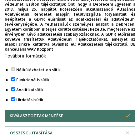
védelmét. Ezúton tájékoztatjuk Önt, hogy a Debreceni Egyetem a
2018. május 25. napjától kötelezően alkalmazandó Általános
Adatvédelmi Rendelet alapján felülvizsgálta folyamatait és
beépítette a GDPR előírásait az adatkezelési és adatvédelmi
Külsős oktatóink, óraadó szerződéssel
tevékenységébe. A felhasználók személyes adatait a Debreceni
Dr. Őszné Dr. Gajdos Anikó, gyógyszerész
Egyetem korábban is teljes körültekintéssel kezelte, megfelelve az
érvényben lévő adatkezelési szabályozásoknak. A GDPR előírásait
követve frissítettük Adatvédelmi Tájékoztatónkat, amelyet az
Nagyné dr. Csikós Gréta,
alábbi linkre kattintva olvashat el:
Adatkezelési tájékoztató.
DE
gyógyszerész (gyógyszertant oktatnak)
Kancellária WAV Központ
További információk
Dr. Lipóczki Imre, akupunktúrás orvos
Nélkülözhetetlen sütik
Funkcionális sütik
Legutóbbi frissítés:
2025. 03. 28. 14:03
Analitikai sütik
Hirdetési sütik
KIVÁLASZTOTTAK MENTÉSE
WITHDRAW CONSENT
ÖSSZES ELUTASÍTÁSA