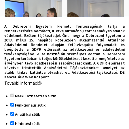
A Debreceni Egyetem kiemelt fontosságúnak tartja a
rendelkezésére bocsátott, illetve birtokába jutott személyes adatok
védelmét. Ezúton tájékoztatjuk Önt, hogy a Debreceni Egyetem a
2018. május 25. napjától kötelezően alkalmazandó Általános
Adatvédelmi Rendelet alapján felülvizsgálta folyamatait és
beépítette a GDPR előírásait az adatkezelési és adatvédelmi
tevékenységébe. A felhasználók személyes adatait a Debreceni
Egyetem korábban is teljes körültekintéssel kezelte, megfelelve az
érvényben lévő adatkezelési szabályozásoknak. A GDPR előírásait
követve frissítettük Adatvédelmi Tájékoztatónkat, amelyet az
alábbi linkre kattintva olvashat el:
Adatkezelési tájékoztató.
DE
Kancellária WAV Központ
További információk
Nélkülözhetetlen sütik
Funkcionális sütik
Analitikai sütik
Hirdetési sütik