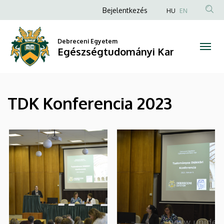
|
Ugrás
Anonim
Bejelentkezés
HU
EN
a
Felhasználói
Egészségtudományi
tartalomra
fiók
Debreceni Egyetem
Kar
Egészségtudományi Kar
menüje
TDK Konferencia 2023