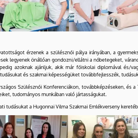
ivatottságot érzenek a szülésznői pálya irányában, a gyerme
épesek legyenek önállóan gondozni/ellátni a nőbetegeket, vára
 pedig azoknak ajánljuk, akik már főiskolai diplomával és/v
i tudásukat és szakmai képességüket továbbfejlesszék, tudásuk
Országos Szülésznői Konferenciákon, továbbképzéseken, és a
eiket, tudományos munkában való jártasságukat.
lati tudásukat a Hugonnai Vilma Szakmai Emlékverseny kereté