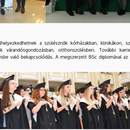
elyezkedhetnek a szülésznők kórházakban, klinikákon, sz
ek várandósgondozásban, otthonszülésben. További karri
ésbe való bekapcsolódás. A megszerzett BSc diplomával az E