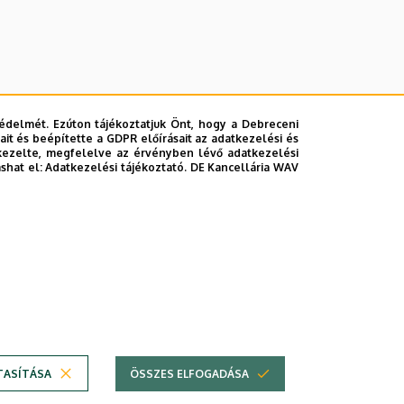
édelmét. Ezúton tájékoztatjuk Önt, hogy a Debreceni
it és beépítette a GDPR előírásait az adatkezelési és
kezelte, megfelelve az érvényben lévő adatkezelési
ashat el:
Adatkezelési tájékoztató.
DE Kancellária WAV
TASÍTÁSA
ÖSSZES ELFOGADÁSA