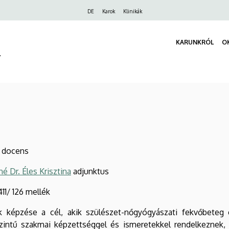
Felső
DE
Karok
Klinikák
navigáció
KARUNKRÓL
O
r
i docens
né Dr. Éles Krisztina
adjunktus
1/ 126 mellék
 képzése a cél, akik szülészet-nőgyógyászati fekvőbeteg é
ntű szakmai képzettséggel és ismeretekkel rendelkeznek, a