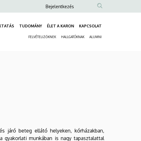
Anonim
Bejelentkezés
Felhasználói
fiók
KTATÁS
TUDOMÁNY
ÉLET A KARON
KAPCSOLAT
Fő
menüje
FELVÉTELIZŐKNEK
HALLGATÓKNAK
ALUMNI
navigáció
Másodlagos
navigáció
s járó beteg ellátó helyeken, kórházakban,
 gyakorlati munkában is nagy tapasztalattal