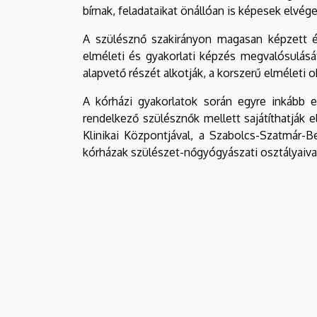
bírnak, feladataikat önállóan is képesek elvége
A szülésznő szakirányon magasan képzett és
elméleti és gyakorlati képzés megvalósulását.
alapvető részét alkotják, a korszerű elméleti o
A kórházi gyakorlatok során egyre inkább e
rendelkező szülésznők mellett sajátíthatják
Klinikai Központjával, a Szabolcs-Szatmár-
kórházak szülészet-nőgyógyászati osztályaiv