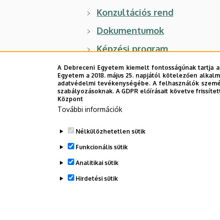
Konzultációs rend
Dokumentumok
Képzési program
Képzési és Kimeneti Követe
A Debreceni Egyetem kiemelt fontosságúnak tartja a
Egyetem a 2018. május 25. napjától kötelezően alkalm
Hírek, események
adatvédelmi tevékenységébe. A felhasználók személ
szabályozásoknak. A GDPR előírásait követve frissítet
Központ
Archívum
További információk
Felvételizőknek
Nélkülözhetetlen sütik
Funkcionális sütik
Analitikai sütik
Hirdetési sütik
Legutóbbi frissítés:
2025. 04. 02. 13:40
WITHDRAW CONSENT