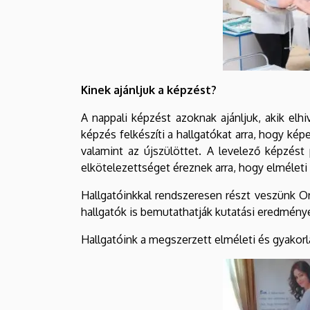
Kinek ajánljuk a képzést?
A nappali képzést azoknak ajánljuk, akik elh
képzés felkészíti a hallgatókat arra, hogy k
valamint az újszülöttet. A levelező képzést
elkötelezettséget éreznek arra, hogy elmélet
Hallgatóinkkal rendszeresen részt veszünk 
hallgatók is bemutathatják kutatási eredmény
Hallgatóink a megszerzett elméleti és gyakor