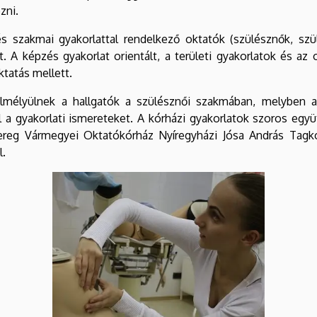
zni.
 szakmai gyakorlattal rendelkező oktatók (szülésznők, szül
 A képzés gyakorlat orientált, a területi gyakorlatok és az 
ktatás mellett.
lmélyülnek a hallgatók a szülésznői szakmában, melyben a 
 el a gyakorlati ismereteket. A kórházi gyakorlatok szoros e
Bereg Vármegyei Oktatókórház Nyíregyházi Jósa András Tagkó
al.