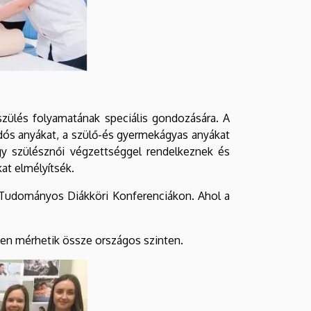
kszülés folyamatának speciális gondozására. A
ndós anyákat, a szülő-és gyermekágyas anyákat
agy szülésznői végzettséggel rendelkeznek és
at elmélyítsék.
 Tudományos Diákköri Konferenciákon. Ahol a
ben mérhetik össze országos szinten.