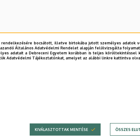
lmények
 rendelkezésére bocsátott, illetve birtokába jutott személyes adatok v
azandó Általános Adatvédelmi Rendelet alapján felülvizsgálta folyamata
yes adatait a Debreceni Egyetem korábban is teljes körültekintéssel 
tük Adatvédelmi Tájékoztatónkat, amelyet az alábbi linkre kattintva olv
KIVÁLASZTOTTAK MENTÉSE
ÖSSZES ELU