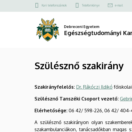
Szülésznő
Ugrás
Felső
Kari telefonszámok
Telefonkönyv
e-mail
a
kapcsolat
szakirány
tartalomra
menü
|
Debreceni Egyetem
Egészségtudományi Ka
Egészségtudományi
Kar
Szülésznő szakirány
Szakirányfelelős:
Dr. Rákóczi Ildikó
főiskola
Szülésznő Tanszéki Csoport vezető:
Gebri
Elérhetősége:
06 42/ 598-226, 06 42/ 404-41
A szülésznő szakirányon olyan szakemberek
szakambulanciákon, tanácsadókban magas szi