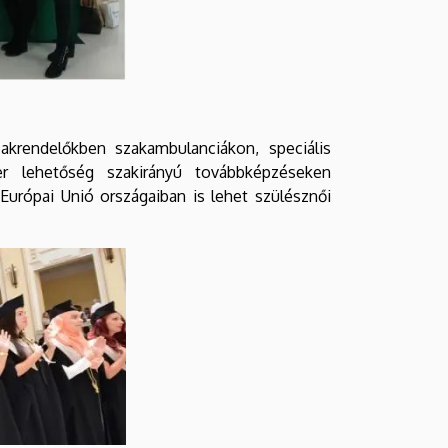
akrendelőkben szakambulanciákon, speciális
er lehetőség szakirányú továbbképzéseken
urópai Unió országaiban is lehet szülésznői