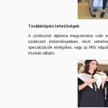
Továbblépési lehetőségek
A szülésznői diploma megszerzése után elh
szülészeti intézményekben, részt vehetn
specializációk elvégzése, vagy az MSc képz
munkát vállalni.