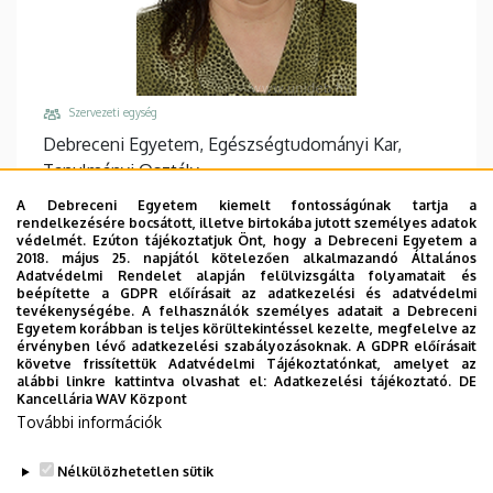
Szervezeti egység
Debreceni Egyetem, Egészségtudományi Kar,
Tanulmányi Osztály
Központi telefonszám, mellék
A Debreceni Egyetem kiemelt fontosságúnak tartja a
rendelkezésére bocsátott, illetve birtokába jutott személyes adatok
+36 42 404 411
/
78142
védelmét. Ezúton tájékoztatjuk Önt, hogy a Debreceni Egyetem a
2018. május 25. napjától kötelezően alkalmazandó Általános
Email
Adatvédelmi Rendelet alapján felülvizsgálta folyamatait és
andrasne.erika@etk.unideb.hu
beépítette a GDPR előírásait az adatkezelési és adatvédelmi
tevékenységébe. A felhasználók személyes adatait a Debreceni
Cím
Egyetem korábban is teljes körültekintéssel kezelte, megfelelve az
érvényben lévő adatkezelési szabályozásoknak. A GDPR előírásait
4400 Nyíregyháza Sóstói út 2
követve frissítettük Adatvédelmi Tájékoztatónkat, amelyet az
alábbi linkre kattintva olvashat el:
Adatkezelési tájékoztató.
DE
Épület, emelet, ajtó
Kancellária WAV Központ
Egészségtudományi Kar "D" épület
,
További információk
magasföldszint, 005
Nélkülözhetetlen sütik
Weboldalak