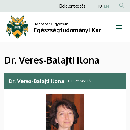
Dr.
Ugrás
Anonim
Bejelentkezés
HU
EN
a
Felhasználói
Veres-
tartalomra
fiók
Debreceni Egyetem
Balajti
Egészségtudományi Kar
menüje
Ilona
|
Dr. Veres-Balajti Ilona
Egészségtudományi
Kar
Dr. Veres-Balajti Ilona
tanszékvezető