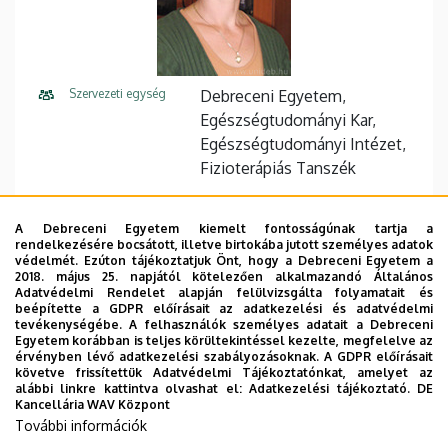
Szervezeti egység
Debreceni Egyetem,
Egészségtudományi Kar,
Egészségtudományi Intézet,
Fizioterápiás Tanszék
Központi telefonszám
+36 52 512
7713
7713
A Debreceni Egyetem kiemelt fontosságúnak tartja a
765
4
5
rendelkezésére bocsátott, illetve birtokába jutott személyes adatok
védelmét. Ezúton tájékoztatjuk Önt, hogy a Debreceni Egyetem a
E-mail cím
balajti.ilona@etk.unideb.hu
2018. május 25. napjától kötelezően alkalmazandó Általános
Adatvédelmi Rendelet alapján felülvizsgálta folyamatait és
beépítette a GDPR előírásait az adatkezelési és adatvédelmi
Cím
4028 Debrecen, Kassai út 26.
tevékenységébe. A felhasználók személyes adatait a Debreceni
Egyetem korábban is teljes körültekintéssel kezelte, megfelelve az
Épület
TEOK épület
érvényben lévő adatkezelési szabályozásoknak. A GDPR előírásait
követve frissítettük Adatvédelmi Tájékoztatónkat, amelyet az
alábbi linkre kattintva olvashat el:
Adatkezelési tájékoztató.
DE
Emelet, ajtó
1. emelet, 305 (tanszékvezetői
Kancellária WAV Központ
iroda)
További információk