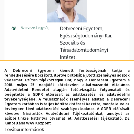
Szervezeti egység
Debreceni Egyetem,
Egészségtudományi Kar,
Szociális és
Társadalomtudományi
Intézet,
Társadalomtudományi és
A Debreceni Egyetem kiemelt fontosságúnak tartja a
Szociális Munka Tanszék
rendelkezésére bocsátott, illetve birtokába jutott személyes adatok
védelmét. Ezúton tájékoztatjuk Önt, hogy a Debreceni Egyetem a
Központi telefonszám
+36 42 404 411
78148
2018. május 25. napjától kötelezően alkalmazandó Általános
Adatvédelmi Rendelet alapján felülvizsgálta folyamatait és
beépítette a GDPR előírásait az adatkezelési és adatvédelmi
E-mail cím
szoboszlai.katalin@etk.unideb
tevékenységébe. A felhasználók személyes adatait a Debreceni
.hu
Egyetem korábban is teljes körültekintéssel kezelte, megfelelve az
érvényben lévő adatkezelési szabályozásoknak. A GDPR előírásait
követve frissítettük Adatvédelmi Tájékoztatónkat, amelyet az
Cím
4400 Nyíregyháza Sóstói út 2
alábbi linkre kattintva olvashat el:
Adatkezelési tájékoztató.
DE
Kancellária WAV Központ
Emelet, ajtó
Egészségtudományi Kar "A"
További információk
épület, 3. emelet, 313