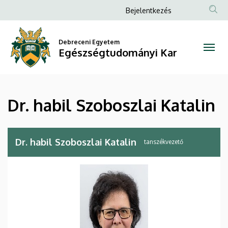
Dr.
Ugrás
Anonim
Bejelentkezés
a
Felhasználói
habil
tartalomra
fiók
Debreceni Egyetem
Szoboszlai
Egészségtudományi Kar
menüje
Katalin
|
Dr. habil Szoboszlai Katalin
Egészségtudományi
Kar
Dr. habil Szoboszlai Katalin
tanszékvezető