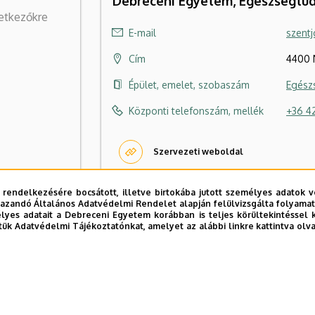
Debreceni Egyetem, Egészségtud
vetkezőkre
E-mail
szentj
Cím
4400 
Épület, emelet, szobaszám
Egész
Központi telefonszám, mellék
+36 42
Szervezeti weboldal
ács Zoltán
 rendelkezésére bocsátott, illetve birtokába jutott személyes adatok v
azandó Általános Adatvédelmi Rendelet alapján felülvizsgálta folyamata
yes adatait a Debreceni Egyetem korábban is teljes körültekintéssel 
tük Adatvédelmi Tájékoztatónkat, amelyet az alábbi linkre kattintva olv