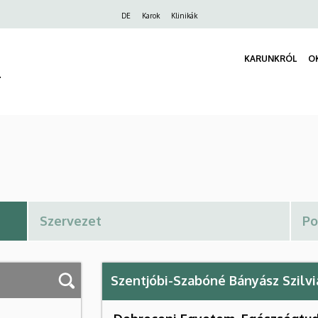
Felső
DE
Karok
Klinikák
navigáció
KARUNKRÓL
O
r
Szentjóbi-Szabóné Bányász Szilvi