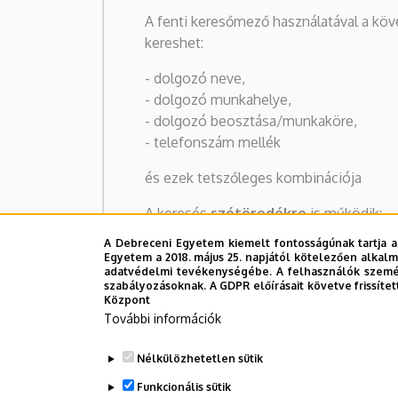
A fenti keresőmező használatával a kö
kereshet:
- dolgozó neve,
- dolgozó munkahelye,
- dolgozó beosztása/munkaköre,
- telefonszám mellék
és ezek tetszőleges kombinációja
A keresés
szótöredékre
is működik:
pl. "kancel bács zoltán" keresésre Dr. B
A Debreceni Egyetem kiemelt fontosságúnak tartja a
Kancellár lesz az egyetlen találat
Egyetem a 2018. május 25. napjától kötelezően alkalm
adatvédelmi tevékenységébe. A felhasználók személ
szabályozásoknak. A GDPR előírásait követve frissítet
Központ
További információk
Nélkülözhetetlen sütik
Funkcionális sütik