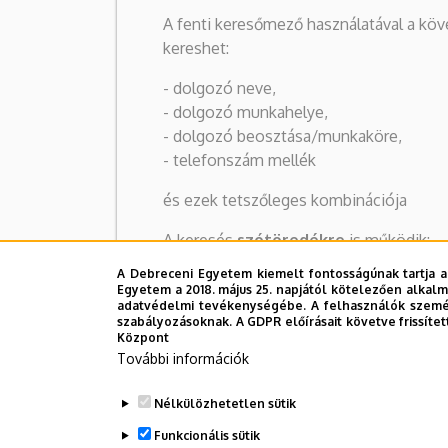
A fenti keresőmező használatával a kö
kereshet:
- dolgozó neve,
- dolgozó munkahelye,
- dolgozó beosztása/munkaköre,
- telefonszám mellék
és ezek tetszőleges kombinációja
A keresés
szótöredékre
is működik:
pl. "kancel bács zoltán" keresésre Dr. B
A Debreceni Egyetem kiemelt fontosságúnak tartja a
Kancellár lesz az egyetlen találat
Egyetem a 2018. május 25. napjától kötelezően alkalm
adatvédelmi tevékenységébe. A felhasználók személ
szabályozásoknak. A GDPR előírásait követve frissítet
Központ
További információk
Nélkülözhetetlen sütik
Funkcionális sütik