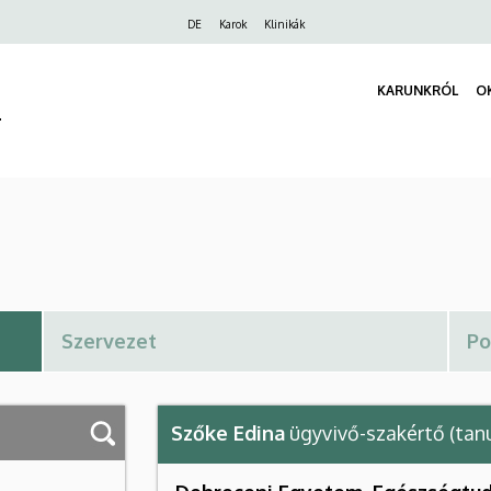
Felső
DE
Karok
Klinikák
navigáció
KARUNKRÓL
O
r
Szőke Edina
ügyvivő-szakértő (tan