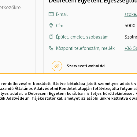
Debreceni Egyetem, Egészségtud
vetkezőkre
E-mail
szoke
Cím
5000 S
Épület, emelet, szobaszám
Szolno
Központi telefonszám, mellék
+36 5
Szervezeti weboldal
ács Zoltán
 rendelkezésére bocsátott, illetve birtokába jutott személyes adatok v
azandó Általános Adatvédelmi Rendelet alapján felülvizsgálta folyamata
yes adatait a Debreceni Egyetem korábban is teljes körültekintéssel 
tük Adatvédelmi Tájékoztatónkat, amelyet az alábbi linkre kattintva olv