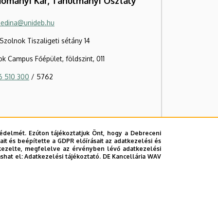
ományi Kar, Tanulmányi Osztály
.edina@unideb.hu
zolnok Tiszaligeti sétány 14
k Campus Főépület, földszint, 011
6 510 300
/ 5762
édelmét. Ezúton tájékoztatjuk Önt, hogy a Debreceni
it és beépítette a GDPR előírásait az adatkezelési és
kezelte, megfelelve az érvényben lévő adatkezelési
ashat el:
Adatkezelési tájékoztató.
DE Kancellária WAV