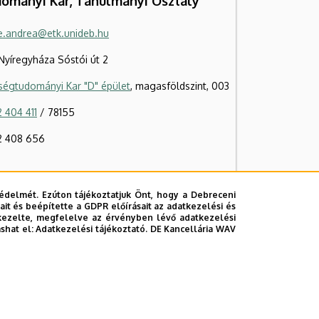
ományi Kar, Tanulmányi Osztály
ne.andrea@etk.unideb.hu
Nyíregyháza Sóstói út 2
ségtudományi Kar "D" épület
, magasföldszint, 003
 404 411
/ 78155
2 408 656
édelmét. Ezúton tájékoztatjuk Önt, hogy a Debreceni
it és beépítette a GDPR előírásait az adatkezelési és
kezelte, megfelelve az érvényben lévő adatkezelési
ashat el:
Adatkezelési tájékoztató.
DE Kancellária WAV