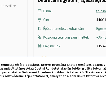
Debreceni Egyetem, Egészségtud
vetkezőkre
E-mail
toldi
Cím
4400 
Épület, emelet, szobaszám
Egész
Központi telefonszám, mellék
+36 42
Fax, mellék
+36 4
Szervezeti weboldal
ács Zoltán
 rendelkezésére bocsátott, illetve birtokába jutott személyes adatok v
azandó Általános Adatvédelmi Rendelet alapján felülvizsgálta folyamata
yes adatait a Debreceni Egyetem korábban is teljes körültekintéssel 
tük Adatvédelmi Tájékoztatónkat, amelyet az alábbi linkre kattintva olv