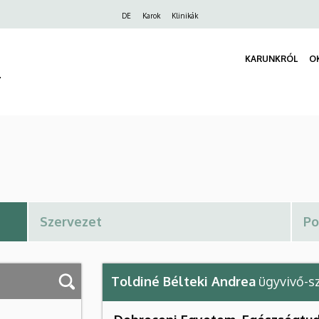
Felső
DE
Karok
Klinikák
navigáció
KARUNKRÓL
O
r
Toldiné Bélteki Andrea
ügyvivő-s