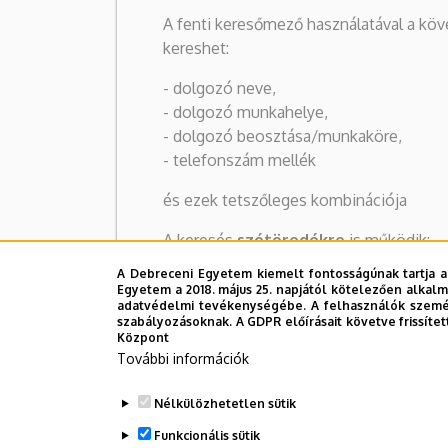
A fenti keresőmező használatával a kö
kereshet:
- dolgozó neve,
- dolgozó munkahelye,
- dolgozó beosztása/munkaköre,
- telefonszám mellék
és ezek tetszőleges kombinációja
A keresés
szótöredékre
is működik:
pl. "kancel bács zoltán" keresésre Dr. B
A Debreceni Egyetem kiemelt fontosságúnak tartja a
Kancellár lesz az egyetlen találat
Egyetem a 2018. május 25. napjától kötelezően alkalm
adatvédelmi tevékenységébe. A felhasználók személ
szabályozásoknak. A GDPR előírásait követve frissítet
Központ
További információk
Nélkülözhetetlen sütik
Funkcionális sütik