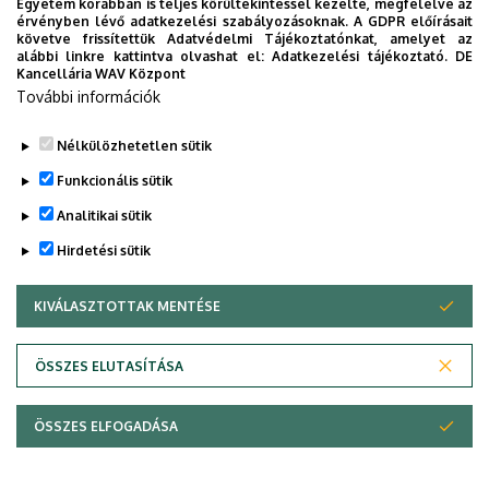
Egyetem korábban is teljes körültekintéssel kezelte, megfelelve az
Gyermekjóléti Központ Fehér Könyv
érvényben lévő adatkezelési szabályozásoknak. A GDPR előírásait
követve frissítettük Adatvédelmi Tájékoztatónkat, amelyet az
Schweitzer Albert Református
alábbi linkre kattintva olvashat el:
Adatkezelési tájékoztató.
DE
Kancellária WAV Központ
Szeretetotthon Fehér Könyv
További információk
Start Nonprofit Kft Fehér Könyv
Nélkülözhetetlen sütik
Funkcionális sütik
Legutóbbi frissítés:
2022. 08. 23. 11:06
Analitikai sütik
Hirdetési sütik
KIVÁLASZTOTTAK MENTÉSE
WITHDRAW CONSENT
ÖSSZES ELUTASÍTÁSA
Adatvédelem
Adatvédelem
ÖSSZES ELFOGADÁSA
Copyright © 2026 Unideb