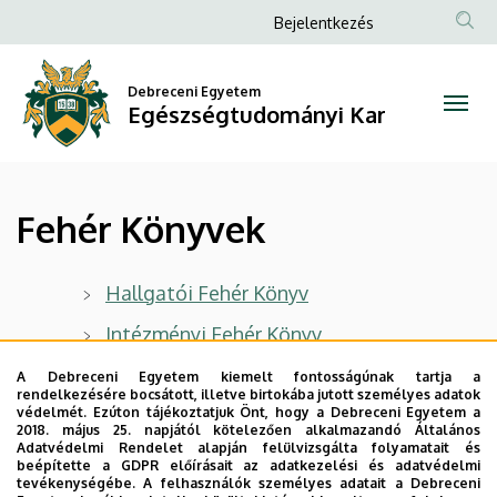
Fehér
Ugrás
Anonim
Bejelentkezés
a
Felhasználói
Könyvek
tartalomra
fiók
Debreceni Egyetem
|
Egészségtudományi Kar
menüje
Egészségtudományi
Kar
Fehér Könyvek
Hallgatói Fehér Könyv
Intézményi Fehér Könyv
Kisvárda és Térsége Szociális Szolgálat
A Debreceni Egyetem kiemelt fontosságúnak tartja a
rendelkezésére bocsátott, illetve birtokába jutott személyes adatok
Fehér Könyv
védelmét. Ezúton tájékoztatjuk Önt, hogy a Debreceni Egyetem a
2018. május 25. napjától kötelezően alkalmazandó Általános
Magdaléneum Fehér Könyv
Adatvédelmi Rendelet alapján felülvizsgálta folyamatait és
beépítette a GDPR előírásait az adatkezelési és adatvédelmi
Nyíregyházi Családsegítő- és
tevékenységébe. A felhasználók személyes adatait a Debreceni