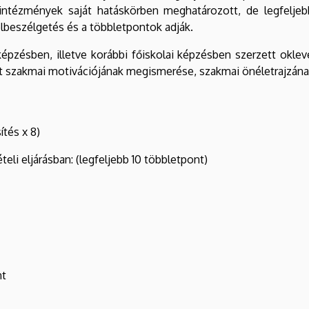
 intézmények saját hatáskörben meghatározott, de legfeljeb
elbeszélgetés és a többletpontok adják.
képzésben, illetve korábbi főiskolai képzésben szerzett okl
lölt szakmai motivációjának megismerése, szakmai önéletrajzán
tés x 8)
eli eljárásban: (legfeljebb 10 többletpont)
nt