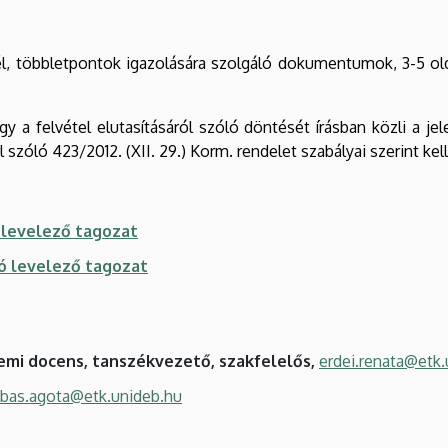
 többletpontok igazolására szolgáló dokumentumok, 3-5 oldala
y a felvétel elutasításáról szóló döntését írásban közli a jel
 szóló 423/2012. (XII. 29.) Korm. rendelet szabályai szerint kell 
ó levelező tagozat
ió levelező tagozat
emi docens, tanszékvezető, szakfelelős,
erdei.renata@etk.
abas.agota@etk.unideb.hu