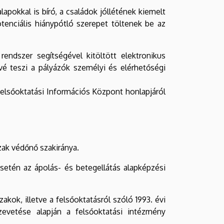
apokkal is bíró, a családok jóllétének kiemelt
enciális hiánypótló szerepet töltenek be az
rendszer segítségével kitöltött elektronikus
é teszi a pályázók személyi és elérhetőségi
 Felsőoktatási Információs Központ honlapjáról
zak védőnő szakiránya.
setén az ápolás- és betegellátás alapképzési
kok, illetve a felsőoktatásról szóló 1993. évi
zevetése alapján a felsőoktatási intézmény