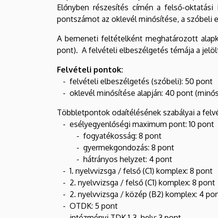
Előnyben részesítés címén a felső-oktatási
pontszámot az oklevél minősítése, a szóbeli 
A bemeneti feltételként meghatározott alap
pont). A felvételi elbeszélgetés témája a je
Felvételi pontok:
- felvételi elbeszélgetés (szóbeli): 50 pont
- oklevél minősítése alapján: 40 pont (minősí
Többletpontok odaítélésének szabályai a felvét
- esélyegyenlőségi maximum pont: 10 pont
- fogyatékosság: 8 pont
- gyermekgondozás: 8 pont
- hátrányos helyzet: 4 pont
- 1. nyelvvizsga / felső (C1) komplex: 8 pont
- 2. nyelvvizsga / felső (C1) komplex: 8 pont
- 2. nyelvvizsga / közép (B2) komplex: 4 po
- OTDK: 5 pont
- intézményi TDK 1-3. hely: 3 pont