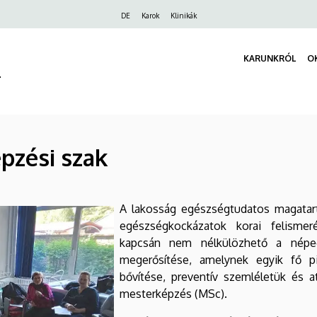
Felső
DE
Karok
Klinikák
navigáció
KARUNKRÓL
O
r
pzési szak
A lakosság egészségtudatos magatartá
egészségkockázatok korai felismer
kapcsán nem nélkülözhető a népegé
megerősítése, amelynek egyik fő p
bővítése, preventív szemléletük és at
mesterképzés (MSc).