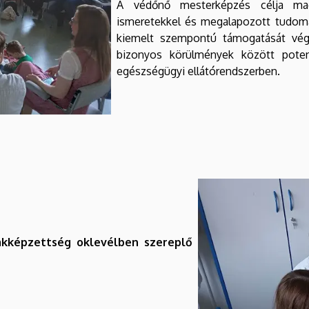
A védőnő mesterképzés célja magas
ismeretekkel és megalapozott tudomán
kiemelt szempontú támogatását vég
bizonyos körülmények között poten
egészségügyi ellátórendszerben.
akképzettség oklevélben szereplő