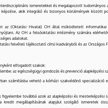
nterdiszciplináris ismeretekkel és megalapozott tudományos al
pzése, akik integráló és bizonyos körülmények között pot
et az (Oktatási Hivatal) OH által működtetett informatikai 
nyújtani. Az OH a felsőoktatási intézmény számára elérhetőv
ükséges adatokat.
oktatási felvételi tájékoztató című kiadványból és az Országos
nyként elfogadott szakok:
yelembe: az egészségügyi gondozás és prevenció alapképzési s
orban számításba vehető a kórházi szakvédőnő specializáció e
 figyelembe továbbá azok az alapképzési és mesterképzési sza
a kredit megállapításának alapjául szolgáló ismeretek öss