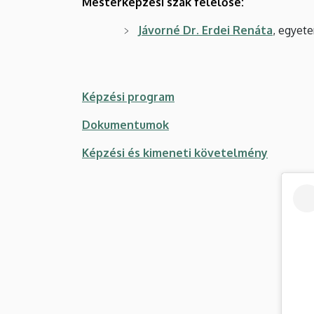
Mesterképzési szak felelőse:
Jávorné Dr. Erdei Renáta
, egyet
Képzési program
Dokumentumok
Képzési és kimeneti követelmény