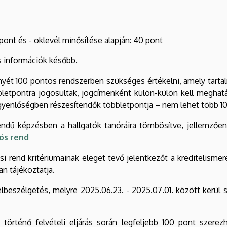
 pont és - oklevél minősítése alapján: 40 pont
os információk később.
yét 100 pontos rendszerben szükséges értékelni, amely tarta
letpontra jogosultak, jogcímenként külön-külön kell meghat
yenlőségben részesítendők többletpontja – nem lehet több 10 
dű képzésben a hallgatók tanóráira tömbösítve, jellemzően 
ós rend
ási rend kritériumainak eleget tevő jelentkezőt a kreditelismer
an tájékoztatja.
beszélgetés, melyre 2025.06.23. - 2025.07.01. között kerül s
örténő felvételi eljárás során legfeljebb 100 pont szerezh