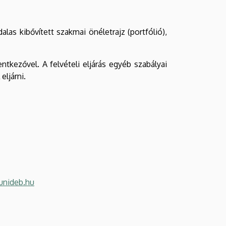
s kibővített szakmai önéletrajz (portfólió),
entkezővel. A felvételi eljárás egyéb szabályai
eljárni.
unideb.hu