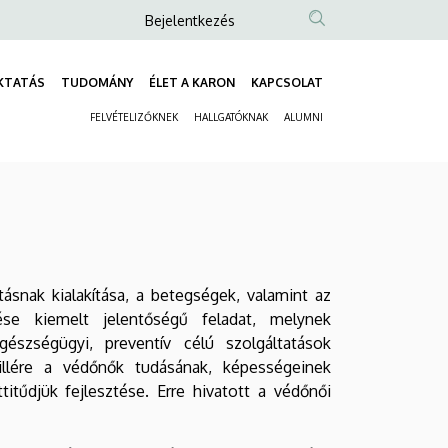
Anonim
Bejelentkezés
Felhasználói
fiók
KTATÁS
TUDOMÁNY
ÉLET A KARON
KAPCSOLAT
Fő
menüje
FELVÉTELIZŐKNEK
HALLGATÓKNAK
ALUMNI
navigáció
Másodlagos
navigáció
snak kialakítása, a betegségek, valamint az
ése kiemelt jelentőségű feladat, melynek
szségügyi, preventív célú szolgáltatások
illére a védőnők tudásának, képességeinek
titűdjük fejlesztése. Erre hivatott a védőnői