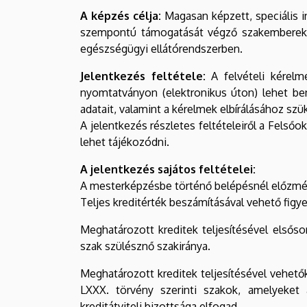
A képzés célja:
Magasan képzett, speciális i
szempontú támogatását végző szakemberek ké
egészségügyi ellátórendszerben.
Jelentkezés feltétele:
A felvételi kérelm
nyomtatványon (elektronikus úton) lehet be
adatait, valamint a kérelmek elbírálásához sz
A jelentkezés részletes feltételeiről a Felső
lehet tájékozódni.
A jelentkezés sajátos feltételei:
A mesterképzésbe történő belépésnél előzmé
Teljes kreditérték beszámításával vehető fig
Meghatározott kreditek teljesítésével elsős
szak szülésznő szakiránya.
Meghatározott kreditek teljesítésével vehetők
LXXX. törvény szerinti szakok, amelyeket 
kreditátviteli bizottsága elfogad.