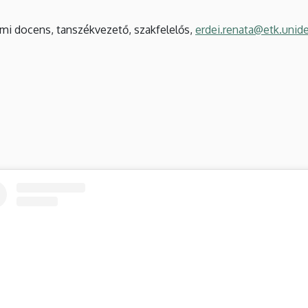
emi docens, tanszékvezető, szakfelelős,
erdei.renata@etk.unid