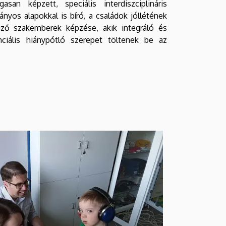
an képzett, speciális interdiszciplináris
yos alapokkal is bíró, a családok jóllétének
ző szakemberek képzése, akik integráló és
ciális hiánypótló szerepet töltenek be az