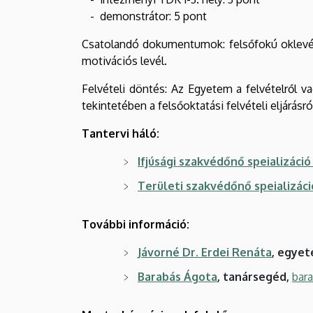
- demonstrátor: 5 pont
Csatolandó dokumentumok: felsőfokú oklevél,
motivációs levél.
Felvételi döntés: Az Egyetem a felvételről vag
tekintetében a felsőoktatási felvételi eljárásról
Tantervi háló:
Ifjúsági szakvédőnő speializáci
Területi szakvédőnő speializác
További információ:
Jávorné Dr. Erdei Renáta
, egyet
Barabás Ágota
,
tanársegéd,
bar