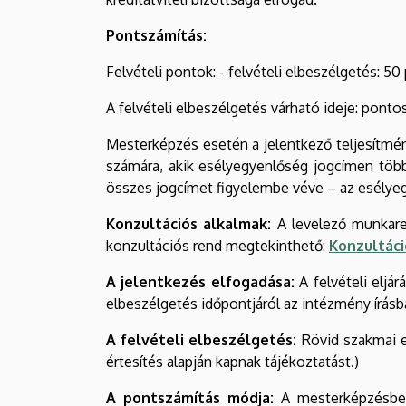
Pontszámítás:
Felvételi pontok: - felvételi elbeszélgetés: 50
A felvételi elbeszélgetés várható ideje: pont
Mesterképzés esetén a jelentkező teljesítmén
számára, akik esélyegyenlőség jogcímen több
összes jogcímet figyelembe véve – az esélyeg
Konzultációs alkalmak:
A levelező munkaren
konzultációs rend megtekinthető:
Konzultáci
A jelentkezés elfogadása:
A felvételi eljár
elbeszélgetés időpontjáról az intézmény írásb
A felvételi elbeszélgetés:
Rövid szakmai el
értesítés alapján kapnak tájékoztatást.)
A pontszámítás módja:
A mesterképzésbe t