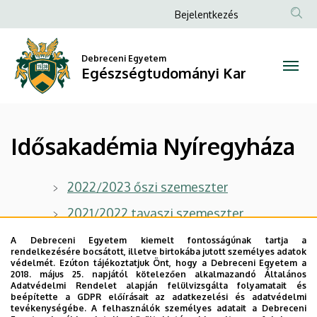
Idősakadémia
Ugrás
Anonim
Bejelentkezés
a
Felhasználói
Nyíregyháza
tartalomra
fiók
Debreceni Egyetem
|
Egészségtudományi Kar
menüje
Egészségtudományi
Kar
Idősakadémia Nyíregyháza
2022/2023 őszi szemeszter
2021/2022 tavaszi szemeszter
2021/2022 őszi szemeszter
A Debreceni Egyetem kiemelt fontosságúnak tartja a
rendelkezésére bocsátott, illetve birtokába jutott személyes adatok
védelmét. Ezúton tájékoztatjuk Önt, hogy a Debreceni Egyetem a
2018. május 25. napjától kötelezően alkalmazandó Általános
Adatvédelmi Rendelet alapján felülvizsgálta folyamatait és
beépítette a GDPR előírásait az adatkezelési és adatvédelmi
Legutóbbi frissítés:
2022. 09. 29. 12:50
tevékenységébe. A felhasználók személyes adatait a Debreceni