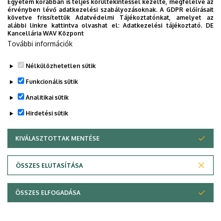
Egyetem korábban is teljes körültekintéssel kezelte, megfelelve az
érvényben lévő adatkezelési szabályozásoknak. A GDPR előírásait
követve frissítettük Adatvédelmi Tájékoztatónkat, amelyet az
alábbi linkre kattintva olvashat el:
Adatkezelési tájékoztató.
DE
Kancellária WAV Központ
További információk
Nélkülözhetetlen sütik
Funkcionális sütik
Analitikai sütik
Hirdetési sütik
KIVÁLASZTOTTAK MENTÉSE
WITHDRAW CONSENT
ÖSSZES ELUTASÍTÁSA
Adatvédelem
Adatvédelem
ÖSSZES ELFOGADÁSA
Copyright © 2026 Unideb