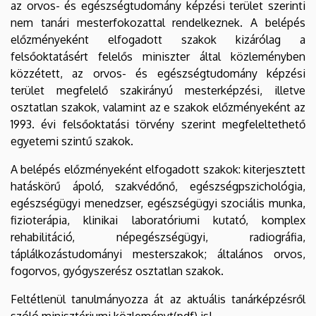
az orvos- és egészségtudomány képzési terület szerinti
nem tanári mesterfokozattal rendelkeznek. A belépés
előzményeként elfogadott szakok kizárólag a
felsőoktatásért felelős miniszter által közleményben
közzétett, az orvos- és egészségtudomány képzési
terület megfelelő szakirányú mesterképzési, illetve
osztatlan szakok, valamint az e szakok előzményeként az
1993. évi felsőoktatási törvény szerint megfeleltethető
egyetemi szintű szakok.
A belépés előzményeként elfogadott szakok: kiterjesztett
hatáskörű ápoló, szakvédőnő, egészségpszichológia,
egészségügyi menedzser, egészségügyi szociális munka,
fizioterápia, klinikai laboratóriumi kutató, komplex
rehabilitáció, népegészségügyi, radiográfia,
táplálkozástudományi mesterszakok; általános orvos,
fogorvos, gyógyszerész osztatlan szakok.
Feltétlenül tanulmányozza át az aktuális tanárképzésről
szóló minisztériumi közleményt(pdf) is!