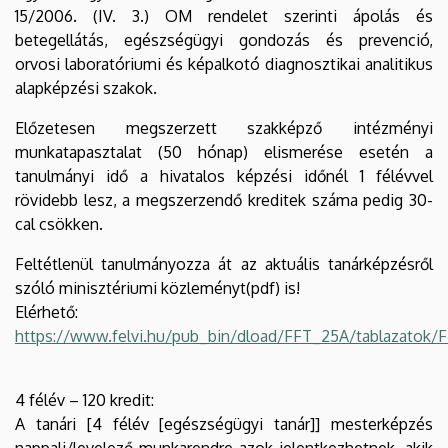
15/2006. (IV. 3.) OM rendelet szerinti ápolás és
betegellátás, egészségügyi gondozás és prevenció,
orvosi laboratóriumi és képalkotó diagnosztikai analitikus
alapképzési szakok.
Előzetesen megszerzett szakképző intézményi
munkatapasztalat (50 hónap) elismerése esetén a
tanulmányi idő a hivatalos képzési időnél 1 félévvel
rövidebb lesz, a megszerzendő kreditek száma pedig 30-
cal csökken.
Feltétlenül tanulmányozza át az aktuális tanárképzésről
szóló minisztériumi közleményt(pdf) is!
Elérhető:
https://www.felvi.hu/pub_bin/dload/FFT_25A/tablazatok/
4 félév – 120 kredit:
A tanári [4 félév [egészségügyi tanár]] mesterképzés
nappali/levelező munkarendre azok jelentkezhetnek, akik