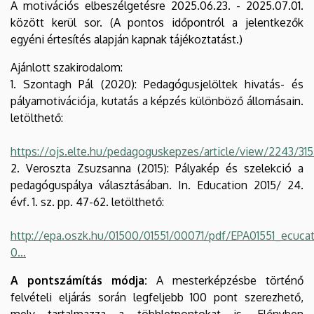
A motivációs elbeszélgetésre 2025.06.23. - 2025.07.01.
között kerül sor. (A pontos időpontról a jelentkezők
egyéni értesítés alapján kapnak tájékoztatást.)
Ajánlott szakirodalom:
1. Szontagh Pál (2020): Pedagógusjelöltek hivatás- és
pályamotivációja, kutatás a képzés különböző állomásain.
letölthető:
https://ojs.elte.hu/pedagoguskepzes/article/view/2243/31
2. Veroszta Zsuzsanna (2015): Pályakép és szelekció a
pedagóguspálya választásában. In. Education 2015/ 24.
évf. 1. sz. pp. 47-62. letölthető:
http://epa.oszk.hu/01500/01551/00071/pdf/EPA01551_ecuca
0…
A pontszámítás módja:
A mesterképzésbe történő
felvételi eljárás során legfeljebb 100 pont szerezhető,
mely tartalmazza a többletpontokat is. Előnyben