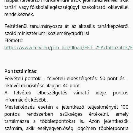
tanári, vagy főiskolai egészségügyi szakoktatói oklevéllel
rendelkeznek.
Feltétlenül tanulmányozza át az aktuális tanárképzésről
szóló minisztériumi közleményt(pdf) is!
Elérhető:
https://www.felvi.hu/pub_bin/dload/FFT_25A/tablazatok/
Pontszámítás:
Felvételi pontok: - felvételi elbeszélgetés: 50 pont és -
oklevél minősítése alapján: 40 pont
A felvételi elbeszélgetés várható ideje: pontos
információk később.
Mesterképzés esetén a jelentkező teljesítményét 100
pontos rendszerben szükséges értékelni, amely
tartalmazza a többletpontokat is. Azon jelentkezők
számára, akik esélyegyenlőség jogcímen többletpontra