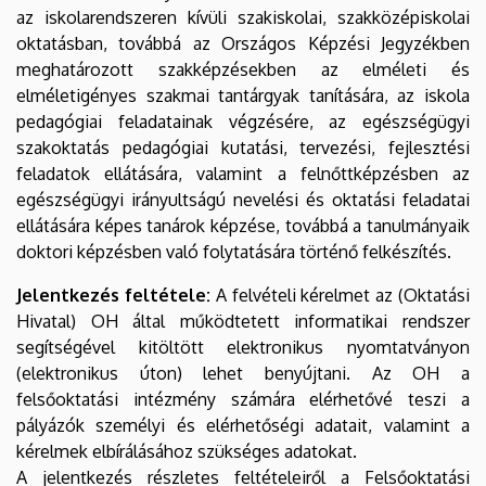
az iskolarendszeren kívüli szakiskolai, szakközépiskolai
oktatásban, továbbá az Országos Képzési Jegyzékben
meghatározott szakképzésekben az elméleti és
elméletigényes szakmai tantárgyak tanítására, az iskola
pedagógiai feladatainak végzésére, az egészségügyi
szakoktatás pedagógiai kutatási, tervezési, fejlesztési
feladatok ellátására, valamint a felnőttképzésben az
egészségügyi irányultságú nevelési és oktatási feladatai
ellátására képes tanárok képzése, továbbá a tanulmányaik
doktori képzésben való folytatására történő felkészítés.
Jelentkezés feltétele:
A felvételi kérelmet az (Oktatási
Hivatal) OH által működtetett informatikai rendszer
segítségével kitöltött elektronikus nyomtatványon
(elektronikus úton) lehet benyújtani. Az OH a
felsőoktatási intézmény számára elérhetővé teszi a
pályázók személyi és elérhetőségi adatait, valamint a
kérelmek elbírálásához szükséges adatokat.
A jelentkezés részletes feltételeiről a Felsőoktatási