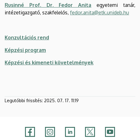
Rusinné Prof. Dr. Fedor Anita
egyetemi tanár,
intézetigazgató, szakfelelős,
fedor.anita@etk.unideb.hu
Konzultációs rend
Képzési program
Képzési és kimeneti követelmények
Legutóbbi frissítés:
2025. 07. 17. 11:19