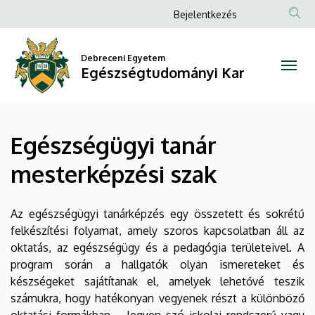
Egészségügyi
Ugrás
Anonim
Bejelentkezés
a
Felhasználói
tanár
tartalomra
fiók
Debreceni Egyetem
mesterképzési
Egészségtudományi Kar
menüje
szak
|
Egészségügyi tanár
Egészségtudományi
mesterképzési szak
Kar
Az egészségügyi tanárképzés egy összetett és sokrétű
felkészítési folyamat, amely szoros kapcsolatban áll az
oktatás, az egészségügy és a pedagógia területeivel. A
program során a hallgatók olyan ismereteket és
készségeket sajátítanak el, amelyek lehetővé teszik
számukra, hogy hatékonyan vegyenek részt a különböző
oktatási formákban – legyen szó iskolai rendszerű vagy