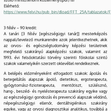
Elérhető:
https://www.felvi.hu/pub_bin/dload/FFT_25A/tablazatok/
3 félév – 90 kredit:
A tanári [3 félév [egészségügyi tanár]] mesterképzés
nappali/levelező munkarendre azok jelentkezhetnek, akik
az orvos- és egészségtudomány képzési területnek
megfelelő szakirányú alapképzési szakok, valamint az
1993. évi felsőoktatási törvény szerinti főiskolai szintű
szakok valamelyikén szerzett oklevéllel rendelkeznek.
A belépés előzményeként elfogadott szakok: ápolás és
betegellátás alapszak ápoló, dietetikus, ergoterapeuta,
gyógytornász-fizioterapeuta, mentőtiszt, szülésznő,
hang-, beszéd- és nyelésterapeuta szakirány egyike vagy
az egészségügyi gondozás és prevenció alapszak védőnő,
népegészségügyi ellenőr, dentálhigiénikus szakirány
egyike, vagy az orvosi diagnosztikai analitikus, továbbá a