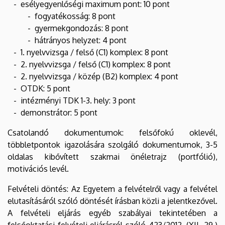
- esélyegyenlőségi maximum pont: 10 pont
- fogyatékosság: 8 pont
- gyermekgondozás: 8 pont
- hátrányos helyzet: 4 pont
- 1. nyelvvizsga / felső (C1) komplex: 8 pont
- 2. nyelvvizsga / felső (C1) komplex: 8 pont
- 2. nyelvvizsga / közép (B2) komplex: 4 pont
- OTDK: 5 pont
- intézményi TDK 1-3. hely: 3 pont
- demonstrátor: 5 pont
Csatolandó dokumentumok: felsőfokú oklevél,
többletpontok igazolására szolgáló dokumentumok, 3-5
oldalas kibővített szakmai önéletrajz (portfólió),
motivációs levél.
Felvételi döntés: Az Egyetem a felvételről vagy a felvétel
elutasításáról szóló döntését írásban közli a jelentkezővel.
A felvételi eljárás egyéb szabályai tekintetében a
felsőoktatási felvételi eljárásról szóló 423/2012. (XII. 29.)