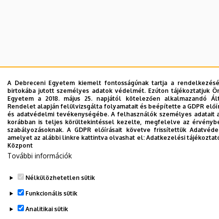
A Debreceni Egyetem kiemelt fontosságúnak tartja a rendelkezésér
birtokába jutott személyes adatok védelmét. Ezúton tájékoztatjuk Ö
Egyetem a 2018. május 25. napjától kötelezően alkalmazandó Ál
Rendelet alapján felülvizsgálta folyamatait és beépítette a GDPR előír
és adatvédelmi tevékenységébe. A felhasználók személyes adatait
korábban is teljes körültekintéssel kezelte, megfelelve az érvényb
szabályozásoknak. A GDPR előírásait követve frissítettük Adatvéde
amelyet az alábbi linkre kattintva olvashat el:
Adatkezelési tájékoztat
Központ
További információk
Nélkülözhetetlen sütik
Funkcionális sütik
Analitikai sütik