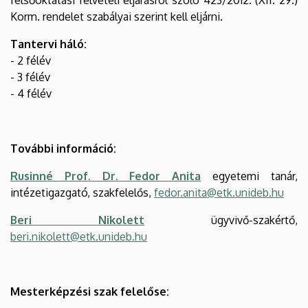
Korm. rendelet szabályai szerint kell eljárni.
Tantervi háló:
- 2 félév
- 3 félév
- 4 félév
További információ:
Rusinné Prof. Dr. Fedor Anita
egyetemi tanár,
intézetigazgató, szakfelelős,
fedor.anita@etk.unideb.hu
Beri Nikolett
ügyvivő-szakértő,
beri.nikolett@etk.unideb.hu
Mesterképzési szak felelőse: