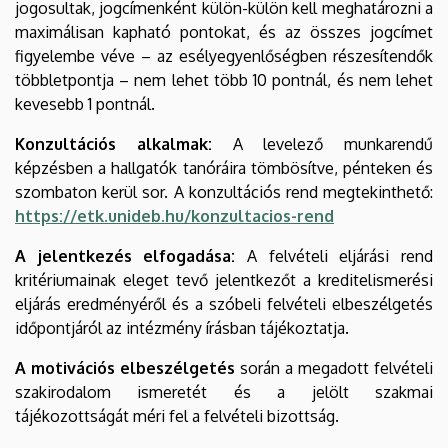
jogosultak, jogcímenként külön-külön kell meghatározni a
maximálisan kapható pontokat, és az összes jogcímet
figyelembe véve – az esélyegyenlőségben részesítendők
többletpontja – nem lehet több 10 pontnál, és nem lehet
kevesebb 1 pontnál.
Konzultációs alkalmak:
A levelező munkarendű
képzésben a hallgatók tanóráira tömbösítve, pénteken és
szombaton kerül sor. A konzultációs rend megtekinthető:
https://etk.unideb.hu/konzultacios-rend
A jelentkezés elfogadása:
A felvételi eljárási rend
kritériumainak eleget tevő jelentkezőt a kreditelismerési
eljárás eredményéről és a szóbeli felvételi elbeszélgetés
időpontjáról az intézmény írásban tájékoztatja.
A motivációs elbeszélgetés
során a megadott felvételi
szakirodalom ismeretét és a jelölt szakmai
tájékozottságát méri fel a felvételi bizottság.