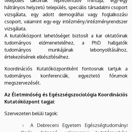
település lakóinak reprezentatív mintája, egy-egy
hátrányos helyzetű település, speciális társadalmi csoport
vizsgálata, egy adott demográfiai vagy foglalkozási
csoport, valamint egy-egy intézmény/intézményrendszer
vizsgálata.
A kutatóközpont lehetőséget biztosít a kar oktatóinak
tudományos előmeneteléhez, a PhD hallgatók
tudományos munkájának lebonyolításához,
értekezésének elkészítéséhez.
Koordinációs Kutatóközpontként fontosnak tartjuk a
tudományos konferenciák, egyeztető fórumok
megszervezését.
Az Életminőség és Egészségszociológia Koordinációs
Kutatóközpont tagjai:
Szervezeten belüli tagok:
A Debreceni Egyetem Egészségtudományi