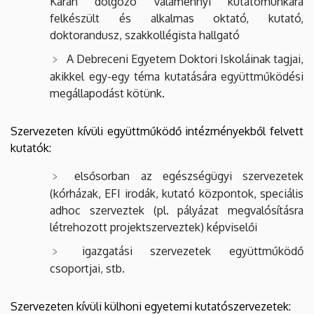
Karán dolgozó valamennyi kutatómunkára
felkészült és alkalmas oktató, kutató,
doktorandusz, szakkollégista hallgató
A Debreceni Egyetem Doktori Iskoláinak tagjai,
akikkel egy-egy téma kutatására együttműködési
megállapodást kötünk.
Szervezeten kívüli együttműködő intézményekből felvett
kutatók:
elsősorban az egészségügyi szervezetek
(kórházak, EFI irodák, kutató központok, speciális
adhoc szerveztek (pl. pályázat megvalósításra
létrehozott projektszerveztek) képviselői
igazgatási szervezetek együttműködő
csoportjai, stb.
Szervezeten kívüli külhoni egyetemi kutatószervezetek: