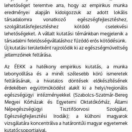
lehetőséget teremtve arra, hogy az empirikus munka
eredményei alapján kidolgozzuk az adott lokális
társadalomra vonatkozó egészségfejlesztéshez,
szolgáltatásfejlesztéshez kötődő cselekvési
lehetőségeket. A vállalt kutatási témánkban megjelenik a
társadalmi felelősségvállaláshoz fűződő erős kötődésünk.
Új kutatási területként rajzolódik ki az egészségműveltség
jellemzőinek feltárása.
Az ÉEKK a hatékony empirikus kutatás, a munka
lebonyolítása és a minél szélesebb körű ismeretek
feltárásának, a hivatalos döntések előkészítésének
érdekében együttműködést alakít ki a helyi/regionális
egészségügyi intézményekkel (Szabolcs-Szatmár-Bereg
Megyei Kórházak és Egyetemi Oktatókórház, Állami
Népegészségügyi Tisztifőorvosi Szolgálat,
Egészségfejlesztési Irodák); a külhoni magyarok
vizsgálatára koncentrálva a határontúli magyar egyetemek
kutatócsoportjaival.