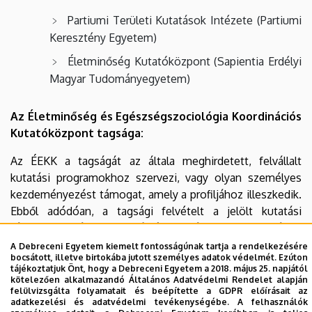
Partiumi Területi Kutatások Intézete (Partiumi
Keresztény Egyetem)
Életminőség Kutatóközpont (Sapientia Erdélyi
Magyar Tudományegyetem)
Az Életminőség és Egészségszociológia Koordinációs
Kutatóközpont tagsága:
Az ÉEKK a tagságát az általa meghirdetett, felvállalt
kutatási programokhoz szervezi, vagy olyan személyes
kezdeményezést támogat, amely a profiljához illeszkedik.
Ebből adódóan, a tagsági felvételt a jelölt kutatási
tématervezetének, motivációs levelének az ismeretében
a témavezetőkből és az ÉEKK vezetőségéből álló felvételi
A Debreceni Egyetem kiemelt fontosságúnak tartja a rendelkezésére
bocsátott, illetve birtokába jutott személyes adatok védelmét. Ezúton
bizottság döntése alapján hozza meg.
tájékoztatjuk Önt, hogy a Debreceni Egyetem a 2018. május 25. napjától
kötelezően alkalmazandó Általános Adatvédelmi Rendelet alapján
KUTATÁSOK
felülvizsgálta folyamatait és beépítette a GDPR előírásait az
adatkezelési és adatvédelmi tevékenységébe. A felhasználók