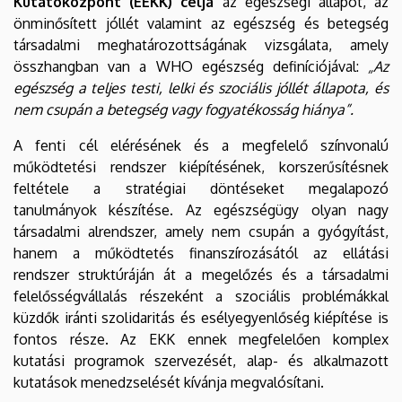
Kutatóközpont (ÉEKK) célja
az egészségi állapot, az
önminősített jóllét valamint az egészség és betegség
társadalmi meghatározottságának vizsgálata, amely
összhangban van a WHO egészség definíciójával:
„Az
egészség a teljes testi, lelki és szociális jóllét állapota, és
nem csupán a betegség vagy fogyatékosság hiánya”.
A fenti cél elérésének és a megfelelő színvonalú
működtetési rendszer kiépítésének, korszerűsítésnek
feltétele a stratégiai döntéseket megalapozó
tanulmányok készítése. Az egészségügy olyan nagy
társadalmi alrendszer, amely nem csupán a gyógyítást,
hanem a működtetés finanszírozásától az ellátási
rendszer struktúráján át a megelőzés és a társadalmi
felelősségvállalás részeként a szociális problémákkal
küzdők iránti szolidaritás és esélyegyenlőség kiépítése is
fontos része. Az EKK ennek megfelelően komplex
kutatási programok szervezését, alap- és alkalmazott
kutatások menedzselését kívánja megvalósítani.