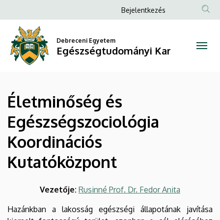
Életminőség
Ugrás
Anonim
Bejelentkezés
a
Felhasználói
és
tartalomra
fiók
Debreceni Egyetem
Egészségszociológia
Egészségtudományi Kar
menüje
Koordinációs
Kutatóközpont
Életminőség és
|
Egészségszociológia
Egészségtudományi
Koordinációs
Kar
Kutatóközpont
Vezetője:
Rusinné Prof. Dr. Fedor Anita
Hazánkban a lakosság egészségi állapotának javítása