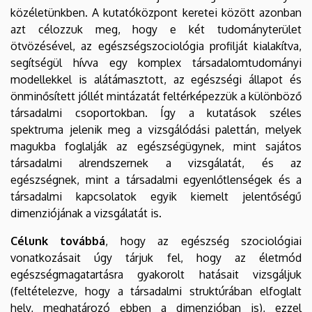
közéletünkben. A kutatóközpont keretei között azonban
azt célozzuk meg, hogy e két tudományterület
ötvözésével, az egészségszociológia profilját kialakítva,
segítségül hívva egy komplex társadalomtudományi
modellekkel is alátámasztott, az egészségi állapot és
önminősített jóllét mintázatát feltérképezzük a különböző
társadalmi csoportokban. Így a kutatások széles
spektruma jelenik meg a vizsgálódási palettán, melyek
magukba foglalják az egészségügynek, mint sajátos
társadalmi alrendszernek a vizsgálatát, és az
egészségnek, mint a társadalmi egyenlőtlenségek és a
társadalmi kapcsolatok egyik kiemelt jelentőségű
dimenziójának a vizsgálatát is.
Célunk továbbá
, hogy az egészség szociológiai
vonatkozásait úgy tárjuk fel, hogy az életmód
egészségmagatartásra gyakorolt hatásait vizsgáljuk
(feltételezve, hogy a társadalmi struktúrában elfoglalt
hely, meghatározó ebben a dimenzióban is), ezzel