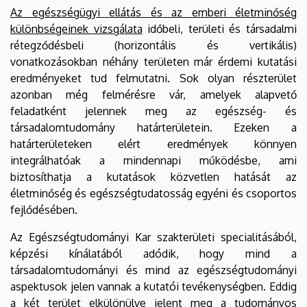
Az egészségügyi ellátás és az emberi életminőség
különbségeinek vizsgálata
időbeli, területi és társadalmi
rétegződésbeli (horizontális és vertikális)
vonatkozásokban néhány területen már érdemi kutatási
eredményeket tud felmutatni. Sok olyan részterület
azonban még felmérésre vár, amelyek alapvető
feladatként jelennek meg az egészség- és
társadalomtudomány határterületein. Ezeken a
határterületeken elért eredmények könnyen
integrálhatóak a mindennapi működésbe, ami
biztosíthatja a kutatások közvetlen hatását az
életminőség és egészségtudatosság egyéni és csoportos
fejlődésében.
Az Egészségtudományi Kar szakterületi specialitásából,
képzési kínálatából adódik, hogy mind a
társadalomtudományi és mind az egészségtudományi
aspektusok jelen vannak a kutatói tevékenységben. Eddig
a két terület elkülönülve jelent meg a tudományos