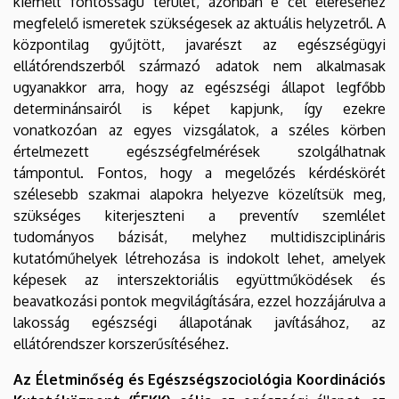
kiemelt fontosságú terület, azonban e cél eléréséhez
megfelelő ismeretek szükségesek az aktuális helyzetről. A
központilag gyűjtött, javarészt az egészségügyi
ellátórendszerből származó adatok nem alkalmasak
ugyanakkor arra, hogy az egészségi állapot legfőbb
determinánsairól is képet kapjunk, így ezekre
vonatkozóan az egyes vizsgálatok, a széles körben
értelmezett egészségfelmérések szolgálhatnak
támpontul. Fontos, hogy a megelőzés kérdéskörét
szélesebb szakmai alapokra helyezve közelítsük meg,
szükséges kiterjeszteni a preventív szemlélet
tudományos bázisát, melyhez multidiszciplináris
kutatóműhelyek létrehozása is indokolt lehet, amelyek
képesek az interszektoriális együttműködések és
beavatkozási pontok megvilágítására, ezzel hozzájárulva a
lakosság egészségi állapotának javításához, az
ellátórendszer korszerűsítéséhez.
Az Életminőség és Egészségszociológia Koordinációs