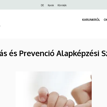
Felső
DE
Karok
Klinikák
navigáció
KARUNKRÓL
O
r
s és Prevenció Alapképzési S