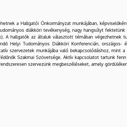
ehetnek a Hallgatói Önkormányzat munkájában, képviselőként
 tudományos diákköri tevékenység, nagy hangsúlyt fektetün
. A hallgatók az általuk választott témában végezhetnek
ő Helyi Tudományos Diákköri Konferencián, országos- 
tatív szervezetek munkájába való bekapcsolódáshoz, mint a
édőnők Szakmai Szövetsége. Aktív kapcsolatot tartunk fenn 
 rendszeresen szervezünk megbeszéléseket, amely gördüléken