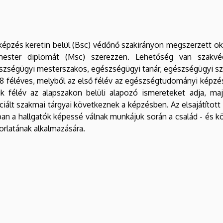
képzés keretin belül (Bsc) védőnő szakirányon megszerzett okle
ester diplomát (Msc) szerezzen. Lehetőség van szakvé
zségügyi mesterszakos, egészségügyi tanár, egészségügyi sz
8 féléves, melyből az első félév az egészségtudományi képzés
k félév az alapszakon belüli alapozó ismereteket adja, maj
nciált szakmai tárgyai következnek a képzésben. Az elsajátított
ban a hallgatók képessé válnak munkájuk során a család - és
orlatának alkalmazására.