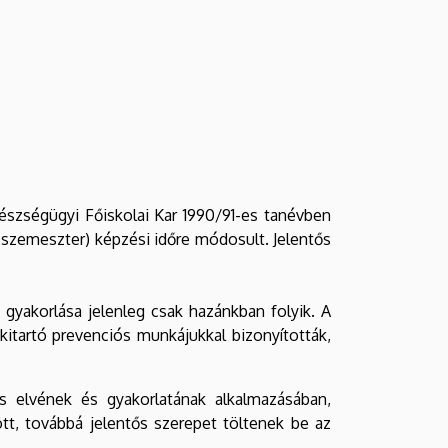
észségügyi Főiskolai Kar 1990/91-es tanévben
szemeszter) képzési időre módosult. Jelentős
 gyakorlása jelenleg csak hazánkban folyik. A
itartó prevenciós munkájukkal bizonyították,
s elvének és gyakorlatának alkalmazásában,
tt, továbbá jelentős szerepet töltenek be az