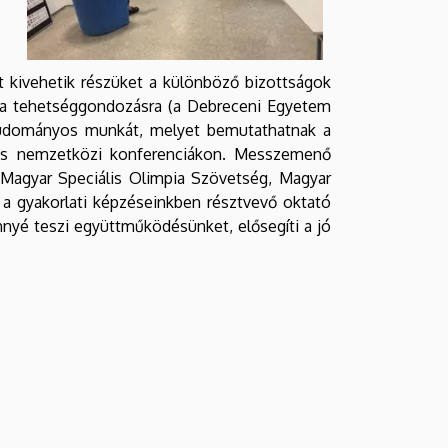
 kivehetik részüket a különböző bizottságok
k a tehetséggondozásra (a Debreceni Egyetem
 tudományos munkát, melyet bemutathatnak a
és nemzetközi konferenciákon. Messzemenő
 Magyar Speciális Olimpia Szövetség, Magyar
a gyakorlati képzéseinkben résztvevő oktató
nyé teszi együttműködésünket, elősegíti a jó