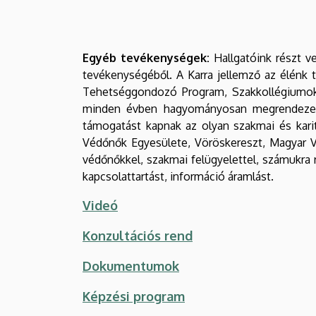
Egyéb tevékenységek:
Hallgatóink részt v
tevékenységéből. A Karra jellemző az élénk
Tehetséggondozó Program, Szakkollégiumok)
minden évben hagyományosan megrendezend
támogatást kapnak az olyan szakmai és kari
Védőnők Egyesülete, Vöröskereszt, Magyar V
védőnőkkel, szakmai felügyelettel, számukra
kapcsolattartást, információ áramlást.
Videó
Konzultációs rend
Dokumentumok
Képzési program