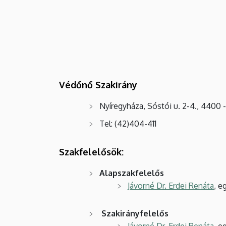
Védőnő Szakirány
Nyíregyháza, Sóstói u. 2-4., 4400 -
Tel: (42)404-411
Szakfelelősök:
Alapszakfelelős
Jávorné Dr. Erdei Renáta
, e
Szakirányfelelős
Jávorné Dr. Erdei Renáta
, e