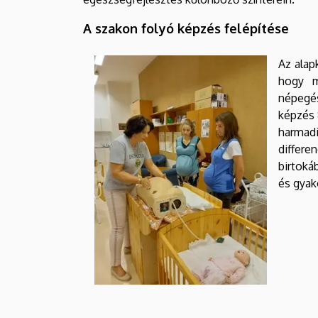
A szakon folyó képzés felépítése
Az alap
hogy m
népegés
képzés 
harmadi
differe
birtoká
és gyak