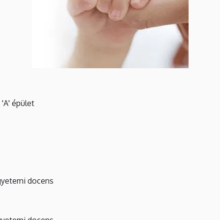
 'A' épület
gyetemi docens
gyetemi docens