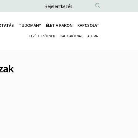
Anonim
Bejelentkezés
Felhasználói
fiók
KTATÁS
TUDOMÁNY
ÉLET A KARON
KAPCSOLAT
Fő
menüje
FELVÉTELIZŐKNEK
HALLGATÓKNAK
ALUMNI
navigáció
Másodlagos
navigáció
zak