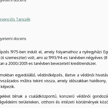
revenciós Tanszék
gyetemi docens
épzés 1975-ben indult el, amely folyamathoz a nyíregyházi Eg
(6 szemeszter) volt, ami az 1993/94-es tanévben négyéves (8 
an a 2000/2001-es tanévben bevezetett kreditrendszer.
mokban egyedülálló, védőnőképzés, illetve a védőnői hivatás
százados múltra tekint vissza, amely időszakban hatékony, k
 képezik.
ekkel bírnak a családközpontú, korszerű védőnői gondozá
ágvédelmi területeken, otthoni és intézeti körülmények közö