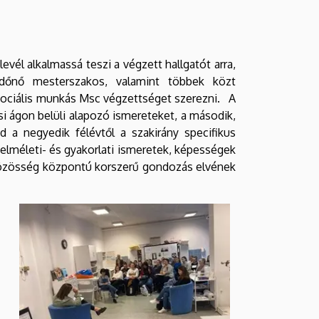
vél alkalmassá teszi a végzett hallgatót arra,
dőnő mesterszakos, valamint többek közt
ociális munkás Msc végzettséget szerezni. A
i ágon belüli alapozó ismereteket, a második,
d a negyedik félévtől a szakirány specifikus
 elméleti- és gyakorlati ismeretek, képességek
 közösség központú korszerű gondozás elvének