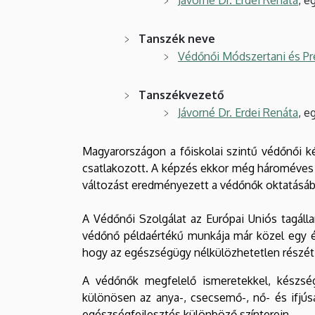
Tanszék neve
Védőnői Módszertani és P
Tanszékvezető
Jávorné Dr. Erdei Renáta
, e
Magyarországon a főiskolai szintű védőnői k
csatlakozott. A képzés ekkor még hároméves 
változást eredményezett a védőnők oktatásáb
A Védőnői Szolgálat az Európai Uniós tagálla
védőnő példaértékű munkája már közel egy év
hogy az egészségügy nélkülözhetetlen részét
A védőnők megfelelő ismeretekkel, készség
különösen az anya-, csecsemő-, nő- és ifjús
egészségfejlesztés különböző színterein.