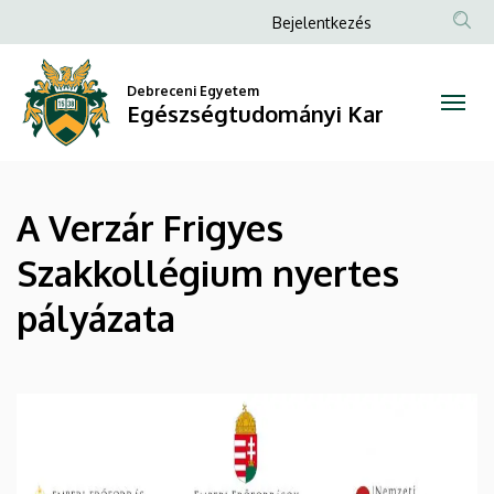
A
Ugrás
Anonim
Bejelentkezés
a
Felhasználói
Verzár
tartalomra
fiók
Debreceni Egyetem
Frigyes
Egészségtudományi Kar
menüje
Szakkollégium
nyertes
A Verzár Frigyes
pályázata
Szakkollégium nyertes
|
pályázata
Egészségtudományi
Kar