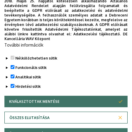
2018. május 25. napjától kötelezően alkalmazandó Általános
Tehetség Program keretén belül valósult meg.
Adatvédelmi Rendelet alapján felülvizsgálta folyamatait és
beépítette a GDPR előírásait az adatkezelési és adatvédelmi
tevékenységébe. A felhasználók személyes adatait a Debreceni
Egyetem korábban is teljes körültekintéssel kezelte, megfelelve az
PLAKÁT
érvényben lévő adatkezelési szabályozásoknak. A GDPR előírásait
követve frissítettük Adatvédelmi Tájékoztatónkat, amelyet az
alábbi linkre kattintva olvashat el:
Adatkezelési tájékoztató.
DE
ELŐADÁSOK
Kancellária WAV Központ
További információk
KÉPGALÉRIA
Nélkülözhetetlen sütik
Funkcionális sütik
Legutóbbi frissítés:
2022. 09. 29. 12:16
Analitikai sütik
Hirdetési sütik
KIVÁLASZTOTTAK MENTÉSE
WITHDRAW CONSENT
ÖSSZES ELUTASÍTÁSA
Adatvédelem
Adatvédelem