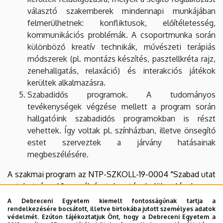
választó szakemberek mindennapi munkájában
felmerülhetnek: konfliktusok, előítéletesség,
kommunikációs problémák. A csoportmunka során
különböző kreatív technikák, művészeti terápiás
módszerek (pl. montázs készítés, pasztellkréta rajz,
zenehallgatás, relaxáció) és interakciós játékok
kerültek alkalmazásra.
Szabadidős programok. A tudományos
tevékenységek végzése mellett a program során
hallgatóink szabadidős programokban is részt
vehettek. Így voltak pl. színházban, illetve önsegítő
estet szerveztek a járvány hatásainak
megbeszélésére.
A szakmai program az NTP-SZKOLL-19-0004 "Szabad utat
a tehetségnek" c. pályázat keretén belül valósul meg,
melynek kedvezményezettje a Debreceni Egyetem, illetve
A Debreceni Egyetem kiemelt fontosságúnak tartja a
a Verzár Frigyes Szakkollégium. A projekt az Emberi
rendelkezésére bocsátott, illetve birtokába jutott személyes adatok
védelmét. Ezúton tájékoztatjuk Önt, hogy a Debreceni Egyetem a
Erőforrások Minisztériuma támogatásával, a Nemzeti