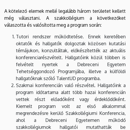
A kötelező elemek mellé legalább három területet kellett
még választani. A szakkollégium a következőket
válaszotta és valósította meg a program során:
Tutori rendszer működtetése. Ennek keretében
oktatók és hallgatók dolgoztak közösen kutatási
témájukon, konzultáltak, előkészítették az aktuális
konferenciarészvételt. Hallgatóink közül többen is
felvételt nyertek a Debreceni Egyetem
Tehetséggondozó Programjába, illetve a külföldi
hallgatóknak szóló TalentUD programba.
Szakmai konferencián való részvétel. Hallgatóink a
program időtartama alatt több hazai konferencián
vettek részt előadóként vagy érdeklődőként.
Kiemelt program volt az első alkalommal
megrendezésre kerülő Szakkollégiumi Konferencia,
ahol a Debreceni Egyetemen működő
szakkollégiumok hallgatói mutathatták be