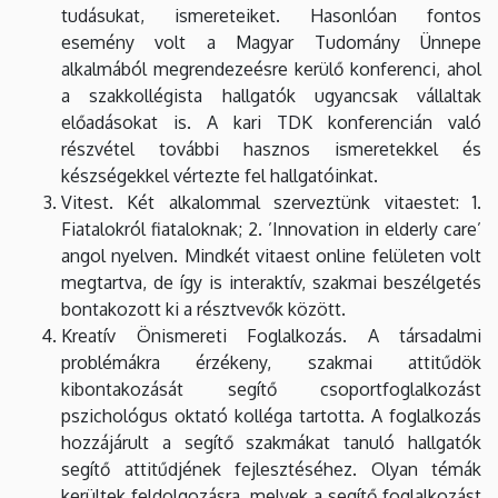
tudásukat, ismereteiket. Hasonlóan fontos
esemény volt a Magyar Tudomány Ünnepe
alkalmából megrendezeésre kerülő konferenci, ahol
a szakkollégista hallgatók ugyancsak vállaltak
előadásokat is. A kari TDK konferencián való
részvétel további hasznos ismeretekkel és
készségekkel vértezte fel hallgatóinkat.
Vitest. Két alkalommal szerveztünk vitaestet: 1.
Fiatalokról fiataloknak; 2. ’Innovation in elderly care’
angol nyelven. Mindkét vitaest online felületen volt
megtartva, de így is interaktív, szakmai beszélgetés
bontakozott ki a résztvevők között.
Kreatív Önismereti Foglalkozás. A társadalmi
problémákra érzékeny, szakmai attitűdök
kibontakozását segítő csoportfoglalkozást
pszichológus oktató kolléga tartotta. A foglalkozás
hozzájárult a segítő szakmákat tanuló hallgatók
segítő attitűdjének fejlesztéséhez. Olyan témák
kerültek feldolgozásra, melyek a segítő foglalkozást