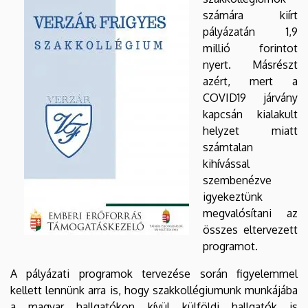
számára kiírt
pályázatán 1,9
millió forintot
nyert. Másrészt
azért, mert a
COVID19 járvány
kapcsán kialakult
helyzet miatt
számtalan
kihívással
szembenézve
igyekeztünk
megvalósítani az
összes eltervezett
programot.
A pályázati programok tervezése során figyelemmel
kellett lennünk arra is, hogy szakkollégiumunk munkájába
a magyar hallgatókon kívül külföldi hallgatók is