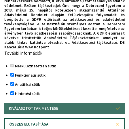
rendelkezésére bocsátott, illetve birtokába jutott személyes adatok
védelmét. Ezúton tájékoztatjuk Önt, hogy a Debreceni Egyetem a
2018. május 25. napjától kötelezően alkalmazandó Általános
Adatvédelmi Rendelet alapján felülvizsgálta folyamatait és
beépítette a GDPR előírásait az adatkezelési és adatvédelmi
tevékenységébe. A felhasználók személyes adatait a Debreceni
Enhancing volunteering and its recognition in
Egyetem korábban is teljes körültekintéssel kezelte, megfelelve az
higher education curricula and on the labour
érvényben lévő adatkezelési szabályozásoknak. A GDPR előírásait
követve frissítettük Adatvédelmi Tájékoztatónkat, amelyet az
market in Eastern Europe (VOLEE)
alábbi linkre kattintva olvashat el:
Adatkezelési tájékoztató.
DE
Kancellária WAV Központ
Project id: 2020-1-RO01-KA203-079899
További információk
Nélkülözhetetlen sütik
Funkcionális sütik
Legutóbbi frissítés:
2022. 12. 19. 13:25
Analitikai sütik
Hirdetési sütik
KIVÁLASZTOTTAK MENTÉSE
WITHDRAW CONSENT
ÖSSZES ELUTASÍTÁSA