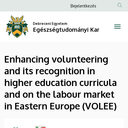
Enhancing
Ugrás
Anonim
Bejelentkezés
a
Felhasználói
volunteering
tartalomra
fiók
Debreceni Egyetem
and
Egészségtudományi Kar
menüje
its
recognition
Enhancing volunteering
in
and its recognition in
higher
higher education curricula
education
and on the labour market
curricula
in Eastern Europe (VOLEE)
and
on