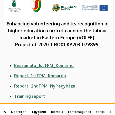
the
labour
Enhancing volunteering and its recognition in
market
higher education curricula and on the labour
in
market in Eastern Europe (VOLEE)
Project id: 2020-1-RO01-KA203-079899
Eastern
Europe
Beszámoló_1stTPM_Komárno
(VOLEE)
Report_1stTPM_Komárno
|
Report_2ndTPM_Nyíregyháza
Egészségtudományi
Training report
Kar
Photo gallery
A Debreceni Egyetem kiemelt fontosságúnak tartja a