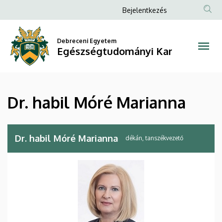
Dr.
Ugrás
Anonim
Bejelentkezés
a
Felhasználói
habil
tartalomra
fiók
Debreceni Egyetem
Móré
Egészségtudományi Kar
menüje
Marianna
|
Dr. habil Móré Marianna
Egészségtudományi
Kar
Dr. habil Móré Marianna
dékán, tanszékvezető