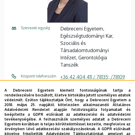
Szervezeti egység
Debreceni Egyetem,
Egészségtudományi Kar,
Szociális és
Társadalomtudományi
Intézet, Gerontológia
Tanszék
Központi telefonszám
+36 42 404 411 / 78135; /78109
E-mail cím
more.mariann@etk.unideb.hu
A Debreceni Egyetem kiemelt fontosságúnak tartja a
rendelkezésére bocsátott, illetve birtokába jutott személyes adatok
védelmét. Ezúton tájékoztatjuk Önt, hogy a Debreceni Egyetem a
Cím
4400 Nyíregyháza Sóstói út
2018. május 25. napjától kötelezően alkalmazandó Általános
2-4.; 4028 Debrecen, Kassai
Adatvédelmi Rendelet alapján felülvizsgálta folyamatait és
beépítette a GDPR előírásait az adatkezelési és adatvédelmi
út 26.
tevékenységébe. A felhasználók személyes adatait a Debreceni
Egyetem korábban is teljes körültekintéssel kezelte, megfelelve az
Épület
Egészségtudományi Kar "D"
érvényben lévő adatkezelési szabályozásoknak. A GDPR előírásait
követve frissítettük Adatvédelmi Tájékoztatónkat, amelyet az
épület