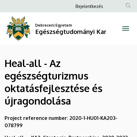
Heal-
Ugrás
Anonim
Bejelentkezés
a
Felhasználói
all
tartalomra
fiók
Debreceni Egyetem
-
Egészségtudományi Kar
menüje
Az
egészségturizmus
Heal-all - Az
oktatásfejlesztése
egészségturizmus
és
oktatásfejlesztése és
újragondolása
újragondolása
|
Egészségtudományi
Project reference number: 2020-1-HU01-KA203-
078799
Kar