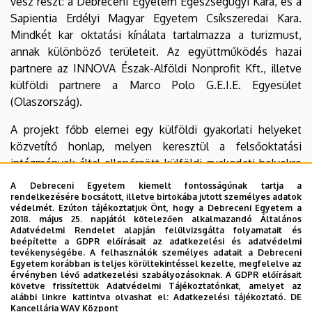
vesz részt: a Debreceni Egyetem Egészségügyi Kara, és a
Sapientia Erdélyi Magyar Egyetem Csíkszeredai Kara.
Mindkét kar oktatási kínálata tartalmazza a turizmust,
annak különböző területeit. Az együttműködés hazai
partnere az INNOVA Észak-Alföldi Nonprofit Kft., illetve
külföldi partnere a Marco Polo G.E.I.E. Egyesület
(Olaszország).
A projekt főbb elemei egy külföldi gyakorlati helyeket
közvetítő honlap, melyen keresztül a felsőoktatási
intézmények által ellenőrzött külföldi gyakorlati helyekre
pályázhatnak a turisztikai területek hallgatói, illetve a
A Debreceni Egyetem kiemelt fontosságúnak tartja a
közös tananyagfejlesztés, mely keretében húsz tantárgy,
rendelkezésére bocsátott, illetve birtokába jutott személyes adatok
védelmét. Ezúton tájékoztatjuk Önt, hogy a Debreceni Egyetem a
illetve témakör kerül közös kidolgozásra. A tárgyak egy
2018. május 25. napjától kötelezően alkalmazandó Általános
része e-Twinning módszertannal kerül oktatásra a két
Adatvédelmi Rendelet alapján felülvizsgálta folyamatait és
beépítette a GDPR előírásait az adatkezelési és adatvédelmi
felsőoktatási intézményben. A főbb elemek mellett
tevékenységébe. A felhasználók személyes adatait a Debreceni
kísérőrendezvények és képzések is megrendezésre
Egyetem korábban is teljes körültekintéssel kezelte, megfelelve az
érvényben lévő adatkezelési szabályozásoknak. A GDPR előírásait
kerülnek.
követve frissítettük Adatvédelmi Tájékoztatónkat, amelyet az
alábbi linkre kattintva olvashat el:
Adatkezelési tájékoztató.
DE
KA2 – Együttműködés az innovációért és a bevált
Kancellária WAV Központ