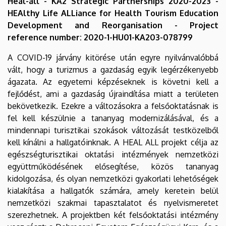
Heal-all - KA2 Strategic Partnerships 2020-2023 -
HEAlthy Life ALLiance for Health Tourism Education
Development and Reorganisation - Project
reference number: 2020-1-HU01-KA203-078799
A COVID-19 járvány kitörése után egyre nyilvánvalóbbá
vált, hogy a turizmus a gazdaság egyik legérzékenyebb
ágazata. Az egyetemi képzéseknek is követni kell a
fejlődést, ami a gazdaság újraindítása miatt a területen
bekövetkezik. Ezekre a változásokra a felsőoktatásnak is
fel kell készülnie a tananyag modernizálásával, és a
mindennapi turisztikai szokások változását testközelből
kell kínálni a hallgatóinknak. A HEAL ALL projekt célja az
egészségturisztikai oktatási intézmények nemzetközi
együttműködésének elősegítése, közös tananyag
kidolgozása, és olyan nemzetközi gyakorlati lehetőségek
kialakítása a hallgatók számára, amely keretein belül
nemzetközi szakmai tapasztalatot és nyelvismeretet
szerezhetnek. A projektben két felsőoktatási intézmény