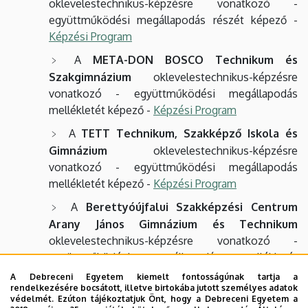
oklevelestechnikus-képzésre vonatkozó -
együttműködési megállapodás részét képező -
Képzési Program
A
META-DON BOSCO Technikum és
Szakgimnázium
oklevelestechnikus-képzésre
vonatkozó - együttműködési megállapodás
mellékletét képező -
Képzési Program
A
TETT Technikum, Szakképző Iskola és
Gimnázium
oklevelestechnikus-képzésre
vonatkozó - együttműködési megállapodás
mellékletét képező -
Képzési Program
A
Berettyóújfalui Szakképzési Centrum
Arany János Gimnázium és Technikum
oklevelestechnikus-képzésre vonatkozó -
együttműködési megállapodás mellékletét
képező -
Képzési Program
A Debreceni Egyetem kiemelt fontosságúnak tartja a
rendelkezésére bocsátott, illetve birtokába jutott személyes adatok
A
Szent László Görögkatolikus Gimnázium
védelmét. Ezúton tájékoztatjuk Önt, hogy a Debreceni Egyetem a