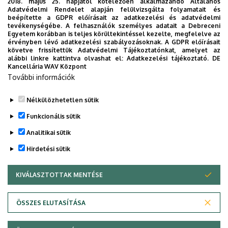
2018. május 25. napjától kötelezően alkalmazandó Általános
és Technikum
oklevelestechnikus-képzésre
Adatvédelmi Rendelet alapján felülvizsgálta folyamatait és
vonatkozó - együttműködési megállapodás
beépítette a GDPR előírásait az adatkezelési és adatvédelmi
tevékenységébe. A felhasználók személyes adatait a Debreceni
mellékletét képező -
Képzési Program
Egyetem korábban is teljes körültekintéssel kezelte, megfelelve az
érvényben lévő adatkezelési szabályozásoknak. A GDPR előírásait
A
Debreceni Egyetem Balásházy János
követve frissítettük Adatvédelmi Tájékoztatónkat, amelyet az
Gyakorló Technikuma, Gimnáziuma és
alábbi linkre kattintva olvashat el:
Adatkezelési tájékoztató.
DE
Kancellária WAV Központ
Kollégiuma
oklevelestechnikus-képzésre
További információk
vonatkozó -
Képzési Programja
Nélkülözhetetlen sütik
Funkcionális sütik
Legutóbbi frissítés:
2023. 03. 14. 12:22
Analitikai sütik
Hirdetési sütik
KIVÁLASZTOTTAK MENTÉSE
WITHDRAW CONSENT
ÖSSZES ELUTASÍTÁSA
Adatvédelem
Adatvédelem