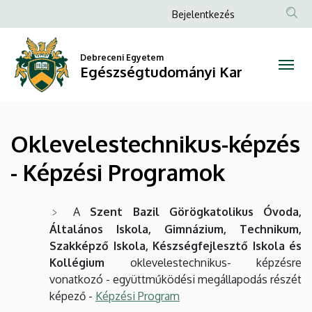
Oklevelestechnikus-
Ugrás
Anonim
Bejelentkezés
a
Felhasználói
képzés
tartalomra
fiók
Debreceni Egyetem
-
Egészségtudományi Kar
menüje
Képzési
Programok
Oklevelestechnikus-képzés
|
- Képzési Programok
Egészségtudományi
Kar
A
Szent Bazil Görögkatolikus Óvoda,
Általános Iskola, Gimnázium, Technikum,
Szakképző Iskola, Készségfejlesztő Iskola és
Kollégium
oklevelestechnikus- képzésre
vonatkozó - együttműködési megállapodás részét
képező -
Képzési Program