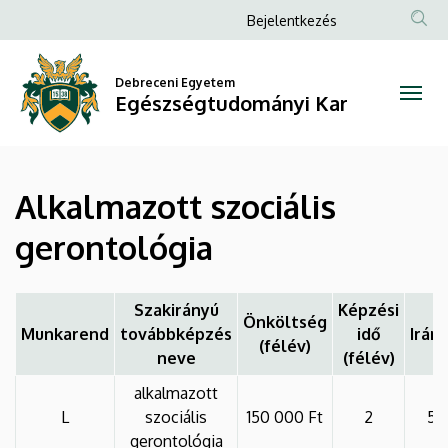
Alkalmazott
Ugrás
Anonim
Bejelentkezés
a
Felhasználói
szociális
tartalomra
fiók
Debreceni Egyetem
gerontológia
Egészségtudományi Kar
menüje
|
Egészségtudományi
Alkalmazott szociális
Kar
gerontológia
Szakirányú
Képzési
Önköltség
Munkarend
továbbképzés
idő
Irán
(félév)
neve
(félév)
alkalmazott
L
szociális
150 000 Ft
2
5 
gerontológia