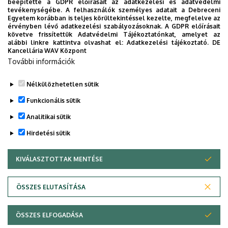
beépítette a GDPR előírásait az adatkezelési és adatvédelmi
Képzés kezdete:
szeptemberben induló képzések
tevékenységébe. A felhasználók személyes adatait a Debreceni
esetében 2026. szeptember 25.
Egyetem korábban is teljes körültekintéssel kezelte, megfelelve az
érvényben lévő adatkezelési szabályozásoknak. A GDPR előírásait
követve frissítettük Adatvédelmi Tájékoztatónkat, amelyet az
A jelentkezési lap letölthető
itt.
alábbi linkre kattintva olvashat el:
Adatkezelési tájékoztató.
DE
Kancellária WAV Központ
További információk
Még több információ.
Nélkülözhetetlen sütik
Funkcionális sütik
Legutóbbi frissítés:
2026. 06. 25. 12:28
Analitikai sütik
Hirdetési sütik
KIVÁLASZTOTTAK MENTÉSE
WITHDRAW CONSENT
ÖSSZES ELUTASÍTÁSA
Adatvédelem
Adatvédelem
ÖSSZES ELFOGADÁSA
Copyright © 2026 Unideb