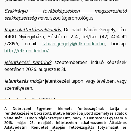
Szakirányú továbbképzésben megszerezhető
szakképzettség neve:
szociálgerontológus
Kapcsolattartó/szakfelelős:
Dr. habil Fábián Gergely, cím:
4400 Nyíregyháza, Sóstói u. 2-4., tel/fax: (42) 404-411
/78196, email:
fabian.gergely@etk.unideb.hu
, honlap:
http://etk.unideb.hu/
Jelentkezési határidő:
szeptemberben induló képzések
esetében 2026. augusztus 31.
Jelentkezés módja:
jelentkezési lapon, vagy levélben, vagy
személyesen.
Jelentkezés díja:
5000 Ft.
A Debreceni Egyetem kiemelt fontosságúnak tartja a
Befizetés módja:
Átutalás.
rendelkezésére bocsátott, illetve birtokába jutott személyes adatok
védelmét. Ezúton tájékoztatjuk Önt, hogy a Debreceni Egyetem a
Csatolandó dokumentumok:
oklevélmásolat.
2018. május 25. napjától kötelezően alkalmazandó Általános
Adatvédelmi Rendelet alapján felülvizsgálta folyamatait és