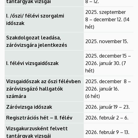
tantárgyak vizsgái
8 – 12.
2025. szeptember
I. /őszi/ félévi szorgalmi
8 – december 12. (14
időszak
hét)
Szakdolgozat leadása,
2025. november 15.
záróvizsgára jelentkezés
2025. december 15 –
I. félévi vizsgaidőszak
2026. január 30. (7
hét)
Vizsgaidőszak az őszi félévben
2025. december 8 –
záróvizsgázó hallgatók
2026. január 16.
számára
(6 hét)
Záróvizsga időszak
2026. január 19 – 23.
Regisztrációs hét – II. félév
2026. február 2 – 6.
Vizsgakurzusként felvett
2026. február 9 – 13.
tantárgyak vizsgái