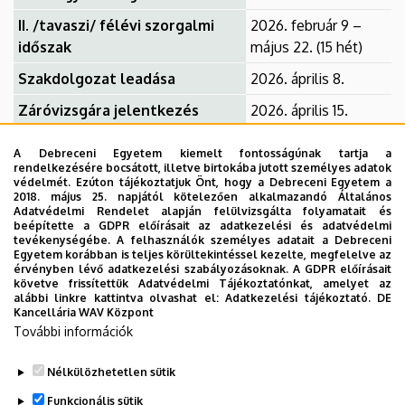
II. /tavaszi/ félévi szorgalmi
2026. február 9 –
időszak
május 22. (15 hét)
Szakdolgozat leadása
2026. április 8.
Záróvizsgára jelentkezés
2026. április 15.
II. félévi szünet
2026. április 7 – 10.
A Debreceni Egyetem kiemelt fontosságúnak tartja a
rendelkezésére bocsátott, illetve birtokába jutott személyes adatok
2026. május 26 –
II. félévi vizsgaidőszak
védelmét. Ezúton tájékoztatjuk Önt, hogy a Debreceni Egyetem a
július 3. (6 hét)
2018. május 25. napjától kötelezően alkalmazandó Általános
Adatvédelmi Rendelet alapján felülvizsgálta folyamatait és
Vizsgaidőszak a tavaszi
beépítette a GDPR előírásait az adatkezelési és adatvédelmi
2026. május 18 –
tevékenységébe. A felhasználók személyes adatait a Debreceni
félévben záróvizsgázó
Egyetem korábban is teljes körültekintéssel kezelte, megfelelve az
június 5.
hallgatók számára
érvényben lévő adatkezelési szabályozásoknak. A GDPR előírásait
követve frissítettük Adatvédelmi Tájékoztatónkat, amelyet az
alábbi linkre kattintva olvashat el:
Adatkezelési tájékoztató.
DE
Záróvizsga időszak
2026. június 8 – 19.
Kancellária WAV Központ
További információk
Nélkülözhetetlen sütik
Funkcionális sütik