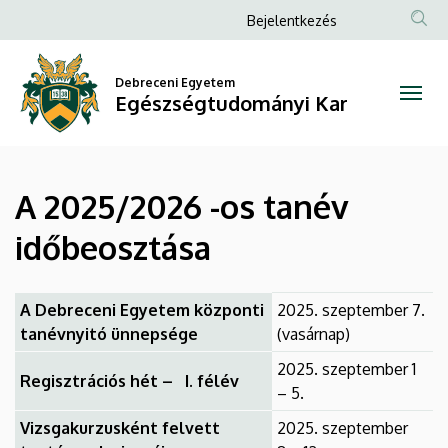
A
Ugrás
Anonim
Bejelentkezés
a
Felhasználói
2025/2026
tartalomra
fiók
Debreceni Egyetem
-
Egészségtudományi Kar
menüje
os
tanév
A 2025/2026 -os tanév
időbeosztása
időbeosztása
|
Egészségtudományi
A Debreceni Egyetem központi
2025. szeptember 7.
tanévnyitó ünnepsége
(vasárnap)
Kar
2025. szeptember 1
Regisztrációs hét – I. félév
– 5.
Vizsgakurzusként felvett
2025. szeptember