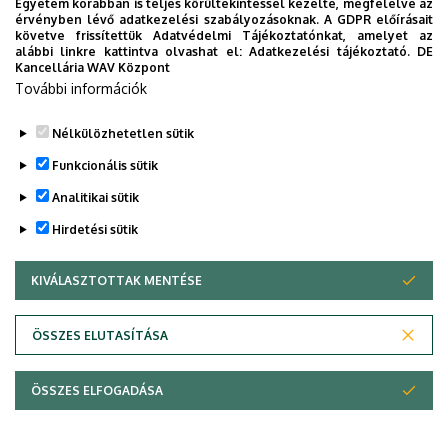
Egyetem korábban is teljes körültekintéssel kezelte, megfelelve az
érvényben lévő adatkezelési szabályozásoknak. A GDPR előírásait
követve frissítettük Adatvédelmi Tájékoztatónkat, amelyet az
alábbi linkre kattintva olvashat el:
Adatkezelési tájékoztató.
DE
Legutóbbi frissítés:
2026. 02. 13. 10:00
Kancellária WAV Központ
További információk
Nélkülözhetetlen sütik
Funkcionális sütik
Analitikai sütik
Hirdetési sütik
KIVÁLASZTOTTAK MENTÉSE
WITHDRAW CONSENT
ÖSSZES ELUTASÍTÁSA
Adatvédelem
Adatvédelem
ÖSSZES ELFOGADÁSA
Copyright © 2026 Unideb