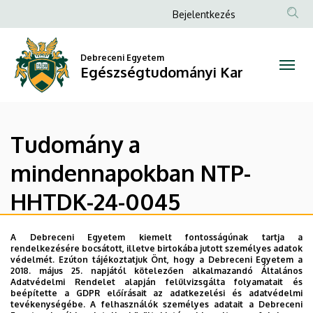
Tudomány
Ugrás
Anonim
Bejelentkezés
a
Felhasználói
a
tartalomra
fiók
Debreceni Egyetem
mindennapokban
Egészségtudományi Kar
menüje
NTP-
HHTDK-
Tudomány a
24-
mindennapokban NTP-
0045
HHTDK-24-0045
|
Egészségtudományi
A Debreceni Egyetem kiemelt fontosságúnak tartja a
Szakmai beszámoló
rendelkezésére bocsátott, illetve birtokába jutott személyes adatok
védelmét. Ezúton tájékoztatjuk Önt, hogy a Debreceni Egyetem a
Kar
Galéria
2018. május 25. napjától kötelezően alkalmazandó Általános
Adatvédelmi Rendelet alapján felülvizsgálta folyamatait és
beépítette a GDPR előírásait az adatkezelési és adatvédelmi
tevékenységébe. A felhasználók személyes adatait a Debreceni