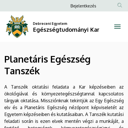
Planetáris
Ugrás
Anonim
Bejelentkezés
a
Felhasználói
Egészség
tartalomra
fiók
Debreceni Egyetem
Tanszék
Egészségtudományi Kar
menüje
|
Egészségtudományi
Planetáris Egészség
Kar
Tanszék
A Tanszék oktatási feladata a Kar képzéseiben az
ökológiával és környezetegészségtannal kapcsolatos
tárgyak oktatása. Missziónknak tekintjük az Egy Egészség
elv és a Planetáris Egészség nézőpont képviseletét az
Egyetem képzéseiben és kutatásaiban. A Tanszék kutatási
feladati során is ezen elvek mentén végzi a munkáját, a
fertőző betegségek környezetegészségügyi és