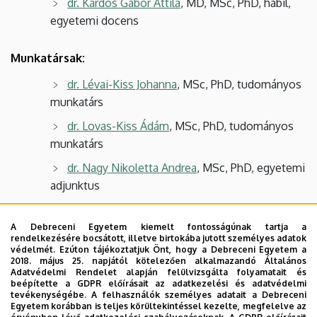
dr. Kardos Gábor Attila
, MD, MSc, PhD, habil,
egyetemi docens
Munkatársak:
dr. Lévai-Kiss Johanna
, MSc, PhD, tudományos
munkatárs
dr. Lovas-Kiss Ádám
, MSc, PhD, tudományos
munkatárs
dr. Nagy Nikoletta Andrea
, MSc, PhD, egyetemi
adjunktus
dr. Vargha Márta
, MSc, PhD, egyetemi docens
A Debreceni Egyetem kiemelt fontosságúnak tartja a
dr. Virág Eszter Andrea
, MSc, PhD, tudományos
rendelkezésére bocsátott, illetve birtokába jutott személyes adatok
védelmét. Ezúton tájékoztatjuk Önt, hogy a Debreceni Egyetem a
főmunkatárs
2018. május 25. napjától kötelezően alkalmazandó Általános
Adatvédelmi Rendelet alapján felülvizsgálta folyamatait és
Bőkényné Tóth Renáta
, tudományos
beépítette a GDPR előírásait az adatkezelési és adatvédelmi
segédmunkatárs
tevékenységébe. A felhasználók személyes adatait a Debreceni
Egyetem korábban is teljes körültekintéssel kezelte, megfelelve az