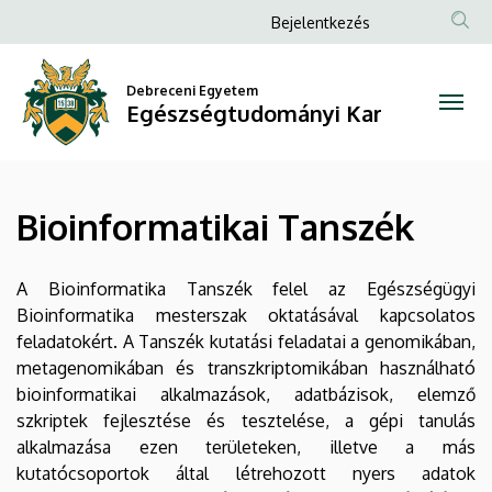
Bioinformatikai
Ugrás
Anonim
Bejelentkezés
a
Felhasználói
Tanszék
tartalomra
fiók
Debreceni Egyetem
|
Egészségtudományi Kar
menüje
Egészségtudományi
Kar
Bioinformatikai Tanszék
A Bioinformatika Tanszék felel az Egészségügyi
Bioinformatika mesterszak oktatásával kapcsolatos
feladatokért. A Tanszék kutatási feladatai a genomikában,
metagenomikában és transzkriptomikában használható
bioinformatikai alkalmazások, adatbázisok, elemző
szkriptek fejlesztése és tesztelése, a gépi tanulás
alkalmazása ezen területeken, illetve a más
kutatócsoportok által létrehozott nyers adatok