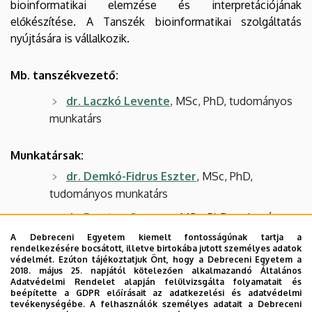
bioinformatikai elemzése és interpretációjának
előkészítése. A Tanszék bioinformatikai szolgáltatás
nyújtására is vállalkozik.
Mb. tanszékvezető:
dr. Laczkó Levente
, MSc, PhD, tudományos
munkatárs
Munkatársak:
dr. Demkó-Fidrus Eszter
, MSc, PhD,
tudományos munkatárs
dr. Freytag Csongor
, MSc, PhD, tudományos
munkatárs
A Debreceni Egyetem kiemelt fontosságúnak tartja a
rendelkezésére bocsátott, illetve birtokába jutott személyes adatok
Dr. Pálné Szén Orsolya
, tanársegéd
védelmét. Ezúton tájékoztatjuk Önt, hogy a Debreceni Egyetem a
2018. május 25. napjától kötelezően alkalmazandó Általános
dr. Rádai Zoltán
, MSc, PhD, tudományos
Adatvédelmi Rendelet alapján felülvizsgálta folyamatait és
beépítette a GDPR előírásait az adatkezelési és adatvédelmi
főmunkatárs
tevékenységébe. A felhasználók személyes adatait a Debreceni