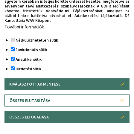
Egyetem korábban is teljes körültekintéssel kezelte, megfelelve az
Szabóné dr. Kaszab Eszter
, MSc, PhD,
érvényben lévő adatkezelési szabályozásoknak. A GDPR előírásait
követve frissítettük Adatvédelmi Tájékoztatónkat, amelyet az
tudományos munkatárs
alábbi linkre kattintva olvashat el:
Adatkezelési tájékoztató.
DE
Kancellária WAV Központ
Nagy Szabolcs Vencel
, ügyvivő-szakértő
További információk
Nélkülözhetetlen sütik
Funkcionális sütik
Legutóbbi frissítés:
2026. 07. 20. 20:46
Analitikai sütik
Hirdetési sütik
KIVÁLASZTOTTAK MENTÉSE
WITHDRAW CONSENT
ÖSSZES ELUTASÍTÁSA
Adatvédelem
Adatvédelem
ÖSSZES ELFOGADÁSA
Copyright © 2026 Unideb