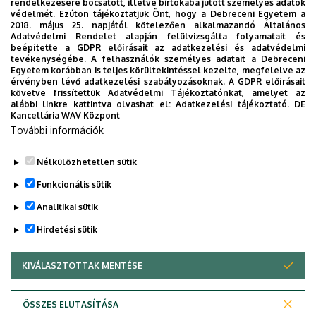
rendelkezésére bocsátott, illetve birtokába jutott személyes adatok
Dr. Kardos Gábor Attila
védelmét. Ezúton tájékoztatjuk Önt, hogy a Debreceni Egyetem a
2018. május 25. napjától kötelezően alkalmazandó Általános
Adatvédelmi Rendelet alapján felülvizsgálta folyamatait és
Dr. Sárváry Attila
beépítette a GDPR előírásait az adatkezelési és adatvédelmi
tevékenységébe. A felhasználók személyes adatait a Debreceni
Dr. Rákóczi Ildikó
Egyetem korábban is teljes körültekintéssel kezelte, megfelelve az
érvényben lévő adatkezelési szabályozásoknak. A GDPR előírásait
Dr. habil Szoboszlai Katalin
követve frissítettük Adatvédelmi Tájékoztatónkat, amelyet az
alábbi linkre kattintva olvashat el:
Adatkezelési tájékoztató.
DE
Dr. Tóth Ágnes
Kancellária WAV Központ
További információk
Bányai Anna
Nélkülözhetetlen sütik
Funkcionális sütik
Legutóbbi frissítés:
2026. 01. 20. 12:44
Analitikai sütik
Hirdetési sütik
KIVÁLASZTOTTAK MENTÉSE
WITHDRAW CONSENT
ÖSSZES ELUTASÍTÁSA