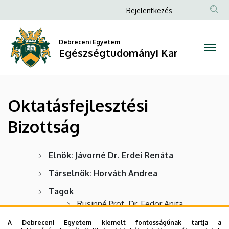
Oktatásfejlesztési
Ugrás
Anonim
Bejelentkezés
a
Felhasználói
Bizottság
tartalomra
fiók
Debreceni Egyetem
|
Egészségtudományi Kar
menüje
Egészségtudományi
Kar
Oktatásfejlesztési
Bizottság
Elnök: Jávorné Dr. Erdei Renáta
Társelnök: Horváth Andrea
Tagok
Rusinné Prof. Dr. Fedor Anita
Dr. Takács Péter
A Debreceni Egyetem kiemelt fontosságúnak tartja a