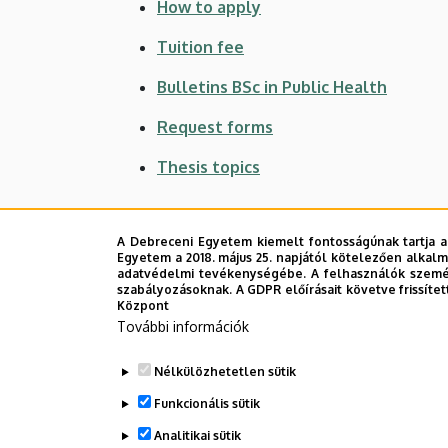
How to apply
Tuition fee
Bulletins BSc in Public Health
Request forms
Thesis topics
A Debreceni Egyetem kiemelt fontosságúnak tartja a
Legutóbbi frissítés:
2023. 05. 10. 11:29
Egyetem a 2018. május 25. napjától kötelezően alkalm
adatvédelmi tevékenységébe. A felhasználók személ
szabályozásoknak. A GDPR előírásait követve frissítet
Központ
További információk
Nélkülözhetetlen sütik
Funkcionális sütik
Analitikai sütik