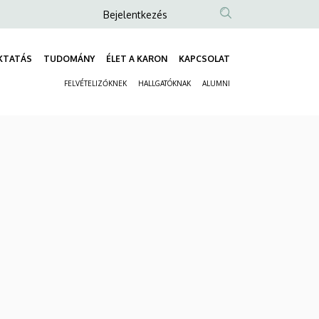
Anonim
Bejelentkezés
Felhasználói
fiók
KTATÁS
TUDOMÁNY
ÉLET A KARON
KAPCSOLAT
Fő
menüje
FELVÉTELIZŐKNEK
HALLGATÓKNAK
ALUMNI
navigáció
Másodlagos
navigáció