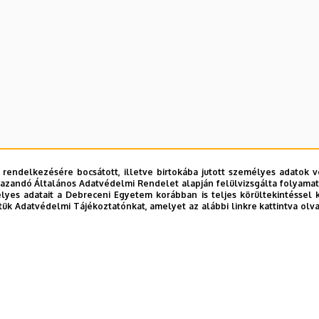
 rendelkezésére bocsátott, illetve birtokába jutott személyes adatok v
azandó Általános Adatvédelmi Rendelet alapján felülvizsgálta folyamata
yes adatait a Debreceni Egyetem korábban is teljes körültekintéssel 
tük Adatvédelmi Tájékoztatónkat, amelyet az alábbi linkre kattintva olv