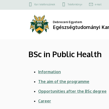
BSc
Ugrás
Felső
Kari telefonszámok
Telefonkönyv
e-mail
a
kapcsolat
in
tartalomra
menü
Public
Debreceni Egyetem
Egészségtudományi Ka
Health
|
BSc in Public Health
Egészségtudományi
Kar
Information
The aim of the programme
Opportunities after the BSc degree
Career