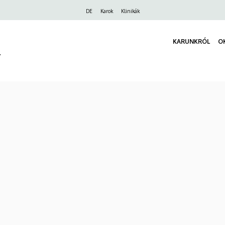
Felső
DE
Karok
Klinikák
navigáció
KARUNKRÓL
O
r