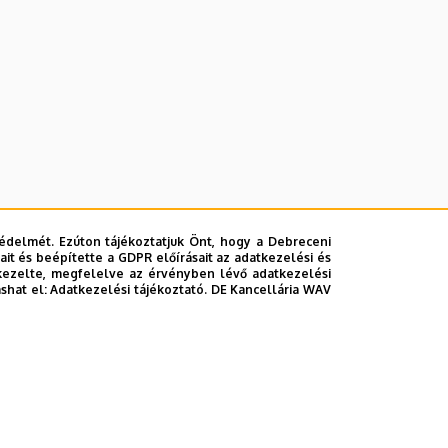
édelmét. Ezúton tájékoztatjuk Önt, hogy a Debreceni
it és beépítette a GDPR előírásait az adatkezelési és
kezelte, megfelelve az érvényben lévő adatkezelési
ashat el:
Adatkezelési tájékoztató.
DE Kancellária WAV