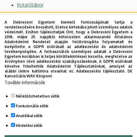
Kutatótábor
Tanulmánykötet bemutató
A Debreceni Egyetem kiemelt fontosságúnak tartja a
rendelkezésére bocsátott, illetve birtokába jutott személyes adatok
TKD Konferencia
védelmét. Ezúton tájékoztatjuk Önt, hogy a Debreceni Egyetem a
2018. május 25. napjától kötelezően alkalmazandó Általános
Közösen a tudományért beszámoló
Adatvédelmi Rendelet alapján felülvizsgálta folyamatait és
beépítette a GDPR előírásait az adatkezelési és adatvédelmi
tevékenységébe. A felhasználók személyes adatait a Debreceni
Egyetem korábban is teljes körültekintéssel kezelte, megfelelve az
érvényben lévő adatkezelési szabályozásoknak. A GDPR előírásait
Kötetbemutató - Diáktudomány 7. - MEGHÍVÓ
követve frissítettük Adatvédelmi Tájékoztatónkat, amelyet az
alábbi linkre kattintva olvashat el:
Adatkezelési tájékoztató.
DE
Kancellária WAV Központ
Diáktudomány 7. - Közösen a tudományért
További információk
Nélkülözhetetlen sütik
Funkcionális sütik
Legutóbbi frissítés:
2023. 01. 30. 09:27
Analitikai sütik
Hirdetési sütik