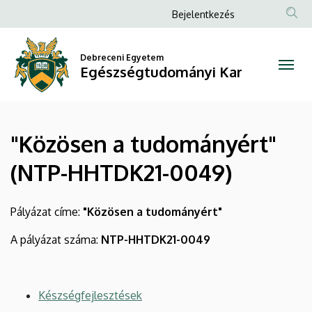
"Közösen
Ugrás
Anonim
Bejelentkezés
a
Felhasználói
a
tartalomra
fiók
Debreceni Egyetem
tudományért"
Egészségtudományi Kar
menüje
(NTP-
HHTDK21-
"Közösen a tudományért"
0049)
(NTP-HHTDK21-0049)
|
Egészségtudományi
Pályázat címe:
"Közösen a tudományért"
Kar
A pályázat száma:
NTP-HHTDK21-0049
Készségfejlesztések