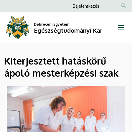
Kiterjesztett
Ugrás
Anonim
Bejelentkezés
a
Felhasználói
hatáskörű
tartalomra
fiók
Debreceni Egyetem
ápoló
Egészségtudományi Kar
menüje
mesterképzési
szak
Kiterjesztett hatáskörű
|
ápoló mesterképzési szak
Egészségtudományi
Kar