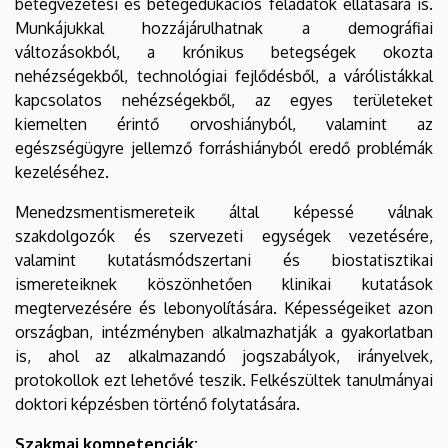
betegvezetési és betegedukációs feladatok ellátására is.
Munkájukkal hozzájárulhatnak a demográfiai
változásokból, a krónikus betegségek okozta
nehézségekből, technológiai fejlődésből, a várólistákkal
kapcsolatos nehézségekből, az egyes területeket
kiemelten érintő orvoshiányból, valamint az
egészségügyre jellemző forráshiányból eredő problémák
kezeléséhez.
Menedzsmentismereteik által képessé válnak
szakdolgozók és szervezeti egységek vezetésére,
valamint kutatásmódszertani és biostatisztikai
ismereteiknek köszönhetően klinikai kutatások
megtervezésére és lebonyolítására. Képességeiket azon
országban, intézményben alkalmazhatják a gyakorlatban
is, ahol az alkalmazandó jogszabályok, irányelvek,
protokollok ezt lehetővé teszik. Felkészültek tanulmányai
doktori képzésben történő folytatására.
Szakmai kompetenciák: