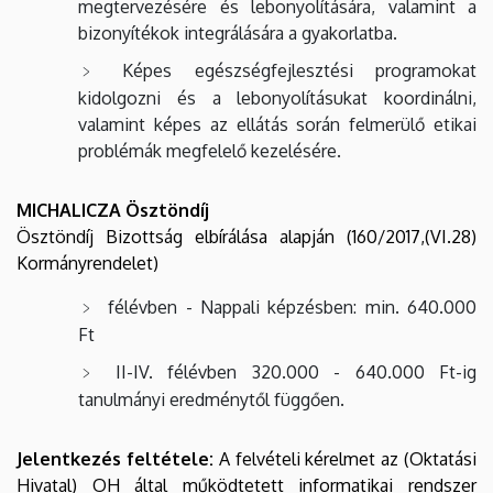
megtervezésére és lebonyolítására, valamint a
bizonyítékok integrálására a gyakorlatba.
Képes egészségfejlesztési programokat
kidolgozni és a lebonyolításukat koordinálni,
valamint képes az ellátás során felmerülő etikai
problémák megfelelő kezelésére.
MICHALICZA Ösztöndíj
Ösztöndíj Bizottság elbírálása alapján (160/2017,(VI.28)
Kormányrendelet)
félévben - Nappali képzésben: min. 640.000
Ft
II-IV. félévben 320.000 - 640.000 Ft-ig
tanulmányi eredménytől függően.
Jelentkezés feltétele:
A felvételi kérelmet az (Oktatási
Hivatal) OH által működtetett informatikai rendszer