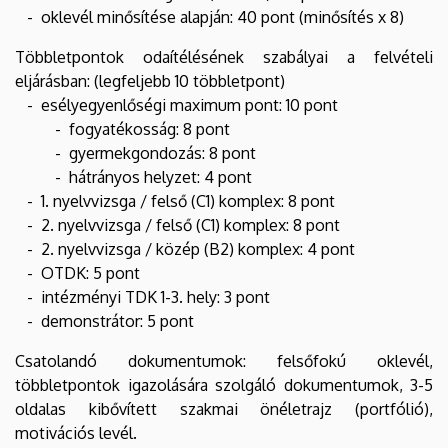
- oklevél minősítése alapján: 40 pont (minősítés x 8)
Többletpontok odaítélésének szabályai a felvételi
eljárásban: (legfeljebb 10 többletpont)
- esélyegyenlőségi maximum pont: 10 pont
- fogyatékosság: 8 pont
- gyermekgondozás: 8 pont
- hátrányos helyzet: 4 pont
- 1. nyelvvizsga / felső (C1) komplex: 8 pont
- 2. nyelvvizsga / felső (C1) komplex: 8 pont
- 2. nyelvvizsga / közép (B2) komplex: 4 pont
- OTDK: 5 pont
- intézményi TDK 1-3. hely: 3 pont
- demonstrátor: 5 pont
Csatolandó dokumentumok: felsőfokú oklevél,
többletpontok igazolására szolgáló dokumentumok, 3-5
oldalas kibővített szakmai önéletrajz (portfólió),
motivációs levél.