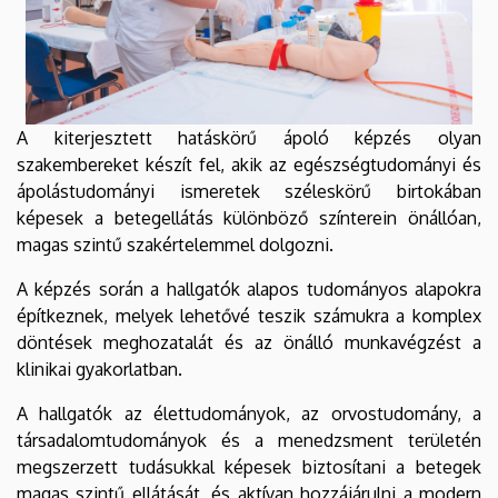
A kiterjesztett hatáskörű ápoló képzés olyan
szakembereket készít fel, akik az egészségtudományi és
ápolástudományi ismeretek széleskörű birtokában
képesek a betegellátás különböző színterein önállóan,
magas szintű szakértelemmel dolgozni.
A képzés során a hallgatók alapos tudományos alapokra
építkeznek, melyek lehetővé teszik számukra a komplex
döntések meghozatalát és az önálló munkavégzést a
klinikai gyakorlatban.
A hallgatók az élettudományok, az orvostudomány, a
társadalomtudományok és a menedzsment területén
megszerzett tudásukkal képesek biztosítani a betegek
magas szintű ellátását, és aktívan hozzájárulni a modern