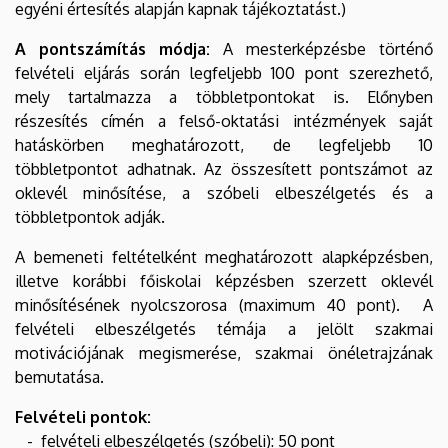
egyéni értesítés alapján kapnak tájékoztatást.)
A pontszámítás módja:
A mesterképzésbe történő
felvételi eljárás során legfeljebb 100 pont szerezhető,
mely tartalmazza a többletpontokat is. Előnyben
részesítés címén a felső-oktatási intézmények saját
hatáskörben meghatározott, de legfeljebb 10
többletpontot adhatnak. Az összesített pontszámot az
oklevél minősítése, a szóbeli elbeszélgetés és a
többletpontok adják.
A bemeneti feltételként meghatározott alapképzésben,
illetve korábbi főiskolai képzésben szerzett oklevél
minősítésének nyolcszorosa (maximum 40 pont). A
felvételi elbeszélgetés témája a jelölt szakmai
motivációjának megismerése, szakmai önéletrajzának
bemutatása.
Felvételi pontok:
- felvételi elbeszélgetés (szóbeli): 50 pont