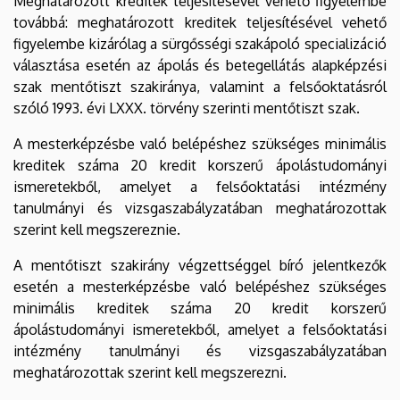
Meghatározott kreditek teljesítésével vehető figyelembe
továbbá: meghatározott kreditek teljesítésével vehető
figyelembe kizárólag a sürgősségi szakápoló specializáció
választása esetén az ápolás és betegellátás alapképzési
szak mentőtiszt szakiránya, valamint a felsőoktatásról
szóló 1993. évi LXXX. törvény szerinti mentőtiszt szak.
A mesterképzésbe való belépéshez szükséges minimális
kreditek száma 20 kredit korszerű ápolástudományi
ismeretekből, amelyet a felsőoktatási intézmény
tanulmányi és vizsgaszabályzatában meghatározottak
szerint kell megszereznie.
A mentőtiszt szakirány végzettséggel bíró jelentkezők
esetén a mesterképzésbe való belépéshez szükséges
minimális kreditek száma 20 kredit korszerű
ápolástudományi ismeretekből, amelyet a felsőoktatási
intézmény tanulmányi és vizsgaszabályzatában
meghatározottak szerint kell megszerezni.