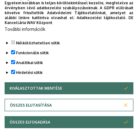
Egyetem korábban is teljes körültekintéssel kezelte, megfelelve az
Képzési és kimeneti követelmény
érvényben lévő adatkezelési szabályozásoknak. A GDPR előírásait
követve frissítettük Adatvédelmi Tájékoztatónkat, amelyet az
alábbi linkre kattintva olvashat el:
Adatkezelési tájékoztató.
DE
Archívum
Kancellária WAV Központ
További információk
Nélkülözhetetlen sütik
Funkcionális sütik
Legutóbbi frissítés:
2025. 05. 26. 14:53
Analitikai sütik
Hirdetési sütik
KIVÁLASZTOTTAK MENTÉSE
WITHDRAW CONSENT
ÖSSZES ELUTASÍTÁSA
Adatvédelem
Adatvédelem
ÖSSZES ELFOGADÁSA
Copyright © 2026 Unideb