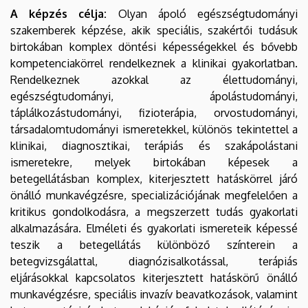
A képzés célja:
Olyan ápoló egészségtudományi
szakemberek képzése, akik speciális, szakértői tudásuk
birtokában komplex döntési képességekkel és bővebb
kompetenciakörrel rendelkeznek a klinikai gyakorlatban.
Rendelkeznek azokkal az élettudományi,
egészségtudományi, ápolástudományi,
táplálkozástudományi, fizioterápia, orvostudományi,
társadalomtudományi ismeretekkel, különös tekintettel a
klinikai, diagnosztikai, terápiás és szakápolástani
ismeretekre, melyek birtokában képesek a
betegellátásban komplex, kiterjesztett hatáskörrel járó
önálló munkavégzésre, specializációjának megfelelően a
kritikus gondolkodásra, a megszerzett tudás gyakorlati
alkalmazására. Elméleti és gyakorlati ismereteik képessé
teszik a betegellátás különböző színterein a
betegvizsgálattal, diagnózisalkotással, terápiás
eljárásokkal kapcsolatos kiterjesztett hatáskörű önálló
munkavégzésre, speciális invazív beavatkozások, valamint