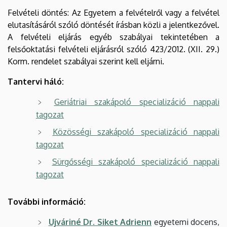
Felvételi döntés: Az Egyetem a felvételről vagy a felvétel
elutasításáról szóló döntését írásban közli a jelentkezővel.
A felvételi eljárás egyéb szabályai tekintetében a
felsőoktatási felvételi eljárásról szóló 423/2012. (XII. 29.)
Korm. rendelet szabályai szerint kell eljárni.
Tantervi háló:
Geriátriai szakápoló specializáció nappali
tagozat
Közösségi szakápoló specializáció nappali
tagozat
Sürgősségi szakápoló specializáció nappali
tagozat
További információ:
Ujváriné Dr. Siket Adrienn
egyetemi docens,