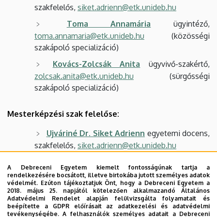
szakfelelős,
siket.adrienn@etk.unideb.hu
Toma Annamária
ügyintéző,
toma.annamaria@etk.unideb.hu
(közösségi
szakápoló specializáció)
Kovács-Zolcsák Anita
ügyvivő-szakértő,
zolcsak.anita@etk.unideb.hu
(sürgősségi
szakápoló specializáció)
Mesterképzési szak felelőse:
Ujváriné Dr. Siket Adrienn
egyetemi docens,
szakfelelős,
siket.adrienn@etk.unideb.hu
A Debreceni Egyetem kiemelt fontosságúnak tartja a
rendelkezésére bocsátott, illetve birtokába jutott személyes adatok
védelmét. Ezúton tájékoztatjuk Önt, hogy a Debreceni Egyetem a
Konzultációs rend
2018. május 25. napjától kötelezően alkalmazandó Általános
Adatvédelmi Rendelet alapján felülvizsgálta folyamatait és
beépítette a GDPR előírásait az adatkezelési és adatvédelmi
Képzési program
tevékenységébe. A felhasználók személyes adatait a Debreceni