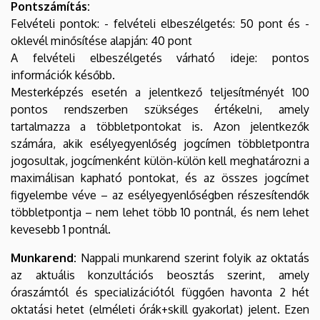
Pontszámítás:
Felvételi pontok: - felvételi elbeszélgetés: 50 pont és -
oklevél minősítése alapján: 40 pont
A felvételi elbeszélgetés várható ideje: pontos
információk később.
Mesterképzés esetén a jelentkező teljesítményét 100
pontos rendszerben szükséges értékelni, amely
tartalmazza a többletpontokat is. Azon jelentkezők
számára, akik esélyegyenlőség jogcímen többletpontra
jogosultak, jogcímenként külön-külön kell meghatározni a
maximálisan kapható pontokat, és az összes jogcímet
figyelembe véve – az esélyegyenlőségben részesítendők
többletpontja – nem lehet több 10 pontnál, és nem lehet
kevesebb 1 pontnál.
Munkarend:
Nappali munkarend szerint folyik az oktatás
az aktuális konzultációs beosztás szerint, amely
óraszámtól és specializációtól függően havonta 2 hét
oktatási hetet (elméleti órák+skill gyakorlat) jelent. Ezen