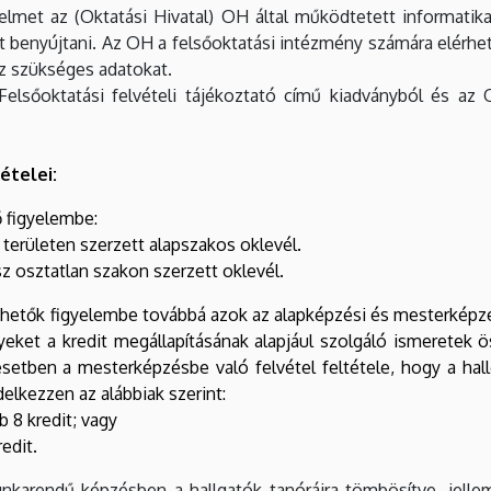
relmet az (Oktatási Hivatal) OH által működtetett informatika
 benyújtani. Az OH a felsőoktatási intézmény számára elérhet
oz szükséges adatokat.
a Felsőoktatási felvételi tájékoztató című kiadványból és a
ételei:
ő figyelembe:
erületen szerzett alapszakos oklevél.
z osztatlan szakon szerzett oklevél.
ehetők figyelembe továbbá azok az alapképzési és mesterképzési
yeket a kredit megállapításának alapjául szolgáló ismeretek 
 esetben a mesterképzésbe való felvétel feltétele, hogy a hal
delkezzen az alábbiak szerint:
b 8 kredit; vagy
edit.
nkarendű képzésben a hallgatók tanóráira tömbösítve, jell