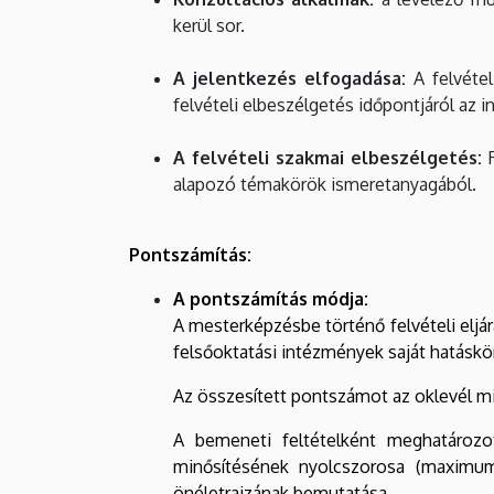
kerül sor.
A jelentkezés elfogadása:
A felvétel
felvételi elbeszélgetés időpontjáról az i
A felvételi szakmai elbeszélgetés:
R
alapozó témakörök ismeretanyagából.
Pontszámítás:
A pontszámítás módja:
A mesterképzésbe történő felvételi eljá
felsőoktatási intézmények saját hatáskö
Az összesített pontszámot az oklevél mi
A bemeneti feltételként meghatározot
minősítésének nyolcszorosa (maximum
önéletrajzának bemutatása.