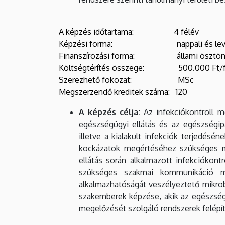
A képzés időtartama: 4 félév
Képzési forma: nappali és levele
Finanszírozási forma: állami ösztöndíj
Költségtérítés összege: 500.000 Ft/f
Szerezhető fokozat: MSc
Megszerzendő kreditek száma: 120
A képzés célja:
Az infekciókontroll m
egészségügyi ellátás és az egészségip
illetve a kialakult infekciók terjedés
kockázatok megértéséhez szükséges mi
ellátás során alkalmazott infekciókont
szükséges szakmai kommunikáció mó
alkalmazhatóságát veszélyeztető mikro
szakemberek képzése, akik az egészségü
megelőzését szolgáló rendszerek felép