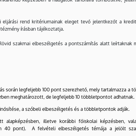
i eljárási rend kritériumainak eleget tevő jelentkezőt a kred
ntézmény írásban tájékoztatja.
övid szakmai elbeszélgetés a pontszámítás alatt leírtaknak
rás során legfeljebb 100 pont szerezhető, mely tartalmazza a t
rben meghatározott, de legfeljebb 10 többletpontot adhatnak.
nősítése, a szóbeli elbeszélgetés és a többletpontok adják.
t alapképzésben, illetve korábbi főiskolai képzésben, val
 40 pont). A felvételi elbeszélgetés témája a jelölt sz