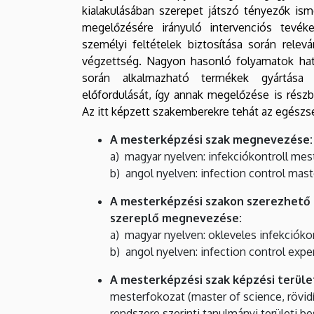
kialakulásában szerepet játszó tényezők is
megelőzésére irányuló intervenciós tevék
személyi feltételek biztosítása során rel
végzettség. Nagyon hasonló folyamatok hat
során alkalmazható termékek gyártása 
előfordulását, így annak megelőzése is rés
Az itt képzett szakemberekre tehát az egészs
A mesterképzési szak megnevezése:
a) magyar nyelven: infekciókontroll mes
b) angol nyelven: infection control ma
A mesterképzési szakon szerezhető
szereplő megnevezése:
a) magyar nyelven: okleveles infekcióko
b) angol nyelven: infection control expe
A mesterképzési szak képzési terület
mesterfokozat (master of science, rövidí
rendszere szerinti tanulmányi területi b