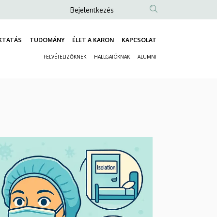
Anonim
Bejelentkezés
Felhasználói
fiók
KTATÁS
TUDOMÁNY
ÉLET A KARON
KAPCSOLAT
Fő
menüje
FELVÉTELIZŐKNEK
HALLGATÓKNAK
ALUMNI
navigáció
Másodlagos
navigáció