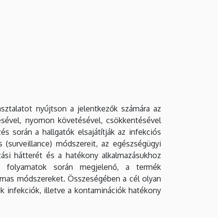
asztalatot nyújtson a jelentkezők számára az
lésével, nyomon követésével, csökkentésével
s során a hallgatók elsajátítják az infekciós
 (surveillance) módszereit, az egészségügyi
ozási hátterét és a hatékony alkalmazásukhoz
i folyamatok során megjelenő, a termék
almas módszereket. Összeségében a cél olyan
 infekciók, illetve a kontaminációk hatékony