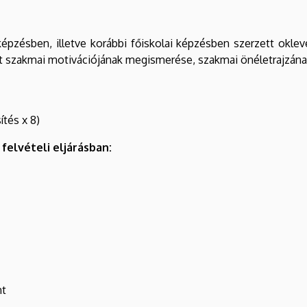
képzésben, illetve korábbi főiskolai képzésben szerzett okl
lölt szakmai motivációjának megismerése, szakmai önéletrajzá
ítés x 8)
felvételi eljárásban:
nt