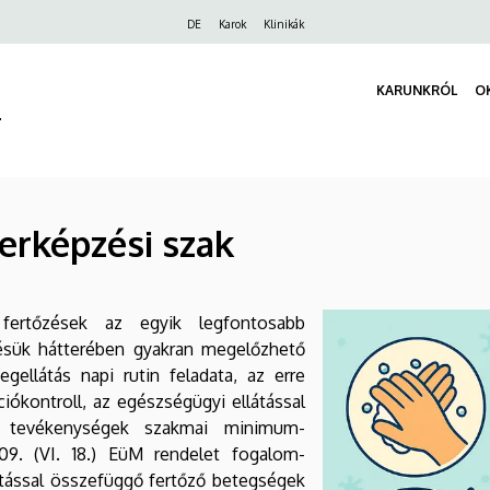
Felső
DE
Karok
Klinikák
navigáció
KARUNKRÓL
O
r
erképzési szak
 fertőzések az egyik legfontosabb
désük hátterében gyakran megelőzhető
ellátás napi rutin feladata, az erre
iókontroll, az egészségügyi ellátással
e tevékenységek szakmai minimum-
009. (VI. 18.) EüM rendelet fogalom-
átással összefüggő fertőző betegségek