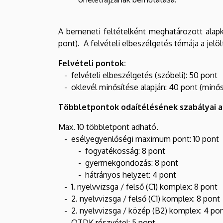
A bemeneti feltételként meghatározott alap
pont). A felvételi elbeszélgetés témája a je
Felvételi pontok:
- felvételi elbeszélgetés (szóbeli): 50 pont
- oklevél minősítése alapján: 40 pont (minős
Többletpontok odaítélésének szabályai a 
Max. 10 többletpont adható.
- esélyegyenlőségi maximum pont: 10 pont
- fogyatékosság: 8 pont
- gyermekgondozás: 8 pont
- hátrányos helyzet: 4 pont
- 1. nyelvvizsga / felső (C1) komplex: 8 pont
- 2. nyelvvizsga / felső (C1) komplex: 8 pont
- 2. nyelvvizsga / közép (B2) komplex: 4 po
- OTDK részvétel: 5 pont