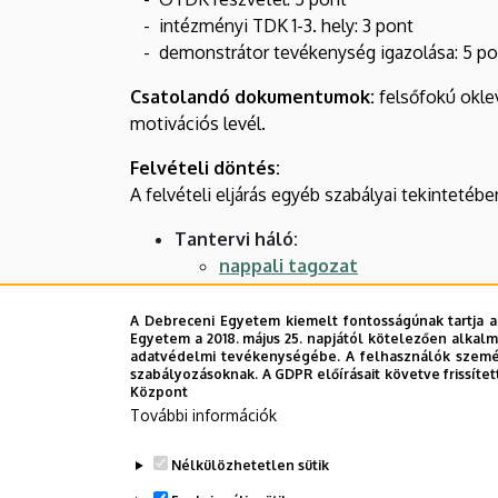
- intézményi TDK 1-3. hely: 3 pont
- demonstrátor tevékenység igazolása: 5 po
Csatolandó dokumentumok:
felsőfokú oklev
motivációs levél.
Felvételi döntés:
A felvételi eljárás egyéb szabályai tekintetében 
Tantervi háló:
nappali tagozat
levelező tagozat
A Debreceni Egyetem kiemelt fontosságúnak tartja a
További információ:
Egyetem a 2018. május 25. napjától kötelezően alkalm
adatvédelmi tevékenységébe. A felhasználók személ
Szász Anna Edit
ügyvivő-szakértő,
szasz.ann
szabályozásoknak. A GDPR előírásait követve frissítet
Központ
Mesterképzési szak felelőse:
További információk
Dr. Kardos Gábor Attila
, egyetemi docens, 
Nélkülözhetetlen sütik