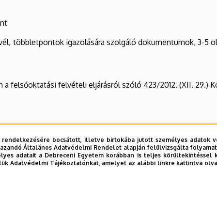
nt
él, többletpontok igazolására szolgáló dokumentumok, 3-5 olda
a felsőoktatási felvételi eljárásról szóló 423/2012. (XII. 29.) Ko
 rendelkezésére bocsátott, illetve birtokába jutott személyes adatok v
azandó Általános Adatvédelmi Rendelet alapján felülvizsgálta folyamata
yes adatait a Debreceni Egyetem korábban is teljes körültekintéssel 
a@etk.unideb.hu
tük Adatvédelmi Tájékoztatónkat, amelyet az alábbi linkre kattintva olv
intézetigazgató,
kg@med.unideb.hu