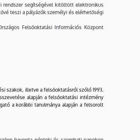
i rendszer segítségével kitöltött elektronikus
ővé teszi a pályázók személyi és elérhetőségi
z Országos Felsőoktatási Információs Központ
 szakok, illetve a felsőoktatásról szóló 1993.
összevetése alapján a felsőoktatási intézmény
lgató a korábbi tanulmánya alapján a felsorolt
emzően havonta pénteki és szombati napokon