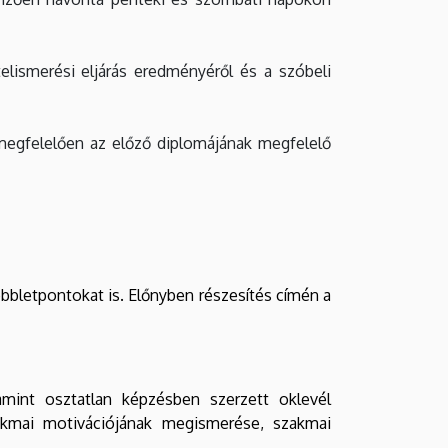
itelismerési eljárás eredményéről és a szóbeli
 megfelelően az előző diplomájának megfelelő
öbbletpontokat is. Előnyben részesítés címén a
amint osztatlan képzésben szerzett oklevél
akmai motivációjának megismerése, szakmai