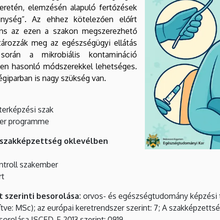
meretén, elemzésén alapuló fertőzések
enység”. Az ehhez kötelezően előírt
eváns az ezen a szakon megszerezhető
ározzák meg az egészségügyi ellátás
során a mikrobiális kontamináció
zben hasonló módszerekkel lehetséges.
égiparban is nagy szükség van.
terképzési szak
ster programme
 szakképzettség oklevélben
ntroll szakember
rt
 szerinti besorolása:
orvos- és egészségtudomány képzési te
tve: MSc); az európai keretrendszer szerint: 7; A szakképzetts
esorolása ISCED-F 2013 szerint: 0919