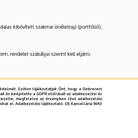
las kibővített szakmai önéletrajz (portfólió),
rm. rendelet szabályai szerint kell eljárni.
édelmét. Ezúton tájékoztatjuk Önt, hogy a Debreceni
it és beépítette a GDPR előírásait az adatkezelési és
kezelte, megfelelve az érvényben lévő adatkezelési
ashat el:
Adatkezelési tájékoztató.
DE Kancellária WAV