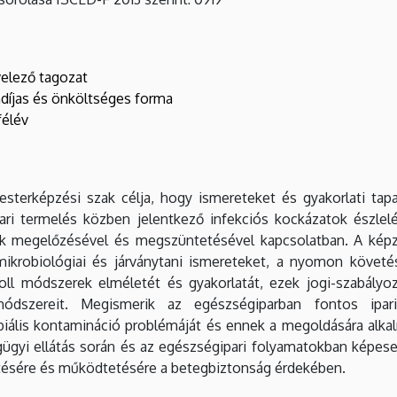
ző tagozat
as és önköltséges forma
élév
esterképzési szak célja, hogy ismereteket és gyakorlati tap
ari termelés közben jelentkező infekciós kockázatok észle
ének megelőzésével és megszüntetésével kapcsolatban. A képzé
krobiológiai és járványtani ismereteket, a nyomon követés
roll módszerek elméletét és gyakorlatát, ezek jogi-szabály
dszereit. Megismerik az egészségiparban fontos ipar
biális kontamináció problémáját és ennek a megoldására alk
gyi ellátás során és az egészségipari folyamatokban képesek
ítésére és működtetésére a betegbiztonság érdekében.