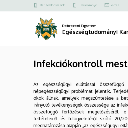
Infekciókontroll
Ugrás
Felső
Kari telefonszámok
Telefonkönyv
e-mail
a
kapcsolat
mesterképzési
tartalomra
menü
szak
Debreceni Egyetem
Egészségtudományi Ka
|
Egészségtudományi
Infekciókontroll mest
Kar
Az egészségügyi ellátással összefüggő
népegészségügyi problémát jelentik. Terje
okok állnak, amelyek megszüntetése a beteg
irányuló tevékenységek összessége az infekc
összefüggő fertőzések megelőzéséről, 
feltételeiről és felügyeletéről szóló 20/2
meghatározása alapján „az egészségügyi ell