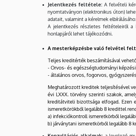
Jelentkezés feltétele:
A felvételi ké
nyomtatványon (elektronikus úton) lehet
adatait, valamint a kérelmek elbírálásáh
A jelentkezés részletes feltételeiről 
honlapjáról lehet tájékozódni.
A mesterképzésbe való felvétel felt
Teljes kreditérték beszámításával vehet
- Orvos- és egészségtudományi képzési t
- általános orvos, fogorvos, gyógyszerés
Meghatározott kreditek teljesítésével v
évi LXXX. törvény szerinti szakok, amel
kreditátviteli bizottsága elfogad. Ezen
ismeretkörökből legalább 8 kredittel ren
a) infekciókontroll ismeretkörből legaláb
b) járványtani ismeretkörből legalább 8 kr
Konzultációs alkalmak:
a levelező mu