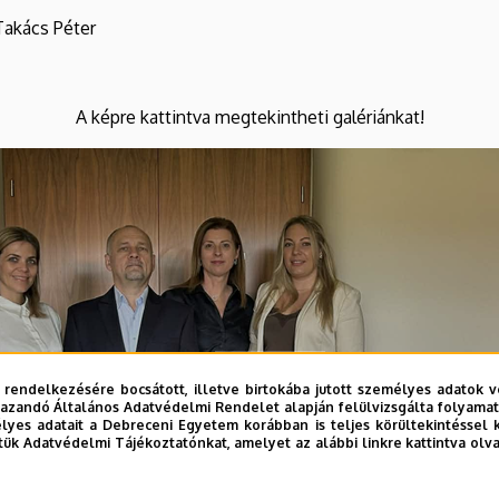
Takács Péter
A képre kattintva megtekintheti galériánkat!
 rendelkezésére bocsátott, illetve birtokába jutott személyes adatok v
azandó Általános Adatvédelmi Rendelet alapján felülvizsgálta folyamata
yes adatait a Debreceni Egyetem korábban is teljes körültekintéssel 
tük Adatvédelmi Tájékoztatónkat, amelyet az alábbi linkre kattintva olv