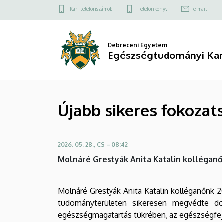
Újabb
Ugrás
Felső
Kari telefonszámok
Telefonkönyv
e-mail
a
kapcsolat
sikeres
tartalomra
menü
fokozatszerzés-
Debreceni Egyetem
Egészségtudományi Ka
Molnáré
Grestyák
Újabb sikeres fokozat
Anita
Katalin
2026. 05. 28., CS – 08:42
|
Molnáré Grestyák Anita Katalin kolléganő
Egészségtudományi
Kar
Molnáré Grestyák Anita Katalin kolléganőnk
tudományterületen sikeresen megvédte do
egészségmagatartás tükrében, az egészségfej