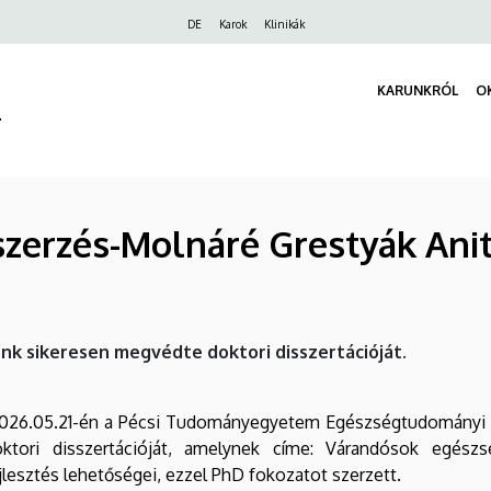
Felső
DE
Karok
Klinikák
navigáció
KARUNKRÓL
O
r
szerzés-Molnáré Grestyák Anit
nk sikeresen megvédte doktori disszertációját.
 2026.05.21-én a Pécsi Tudományegyetem Egészségtudományi
ktori disszertációját, amelynek címe: Várandósok egészs
lesztés lehetőségei, ezzel PhD fokozatot szerzett.