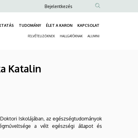
Anonim
Bejelentkezés
Felhasználói
fiók
KTATÁS
TUDOMÁNY
ÉLET A KARON
KAPCSOLAT
Fő
menüje
FELVÉTELIZŐKNEK
HALLGATÓKNAK
ALUMNI
navigáció
Másodlagos
navigáció
a Katalin
 Doktori Iskolájában, az egészségtudományok
égműveltsége a vélt egészségi állapot és