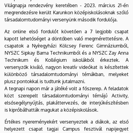
Világnapja rendezvény keretében - 2023. március 21-én
megrendezésre került Karunkon középiskolásoknak szóló
társadalomtudományi versenyünk második fordulója.
Az online első fordulót követően a 7 legjobb csapat
kapott lehetőséget a döntőben való megmérettetésre. A
csapatok a Nyíregyházi Kölcsey Ferenc Gimnáziumból,
NYSZC Sipkay Barna Technikumból és a NYSZC Zay Anna
Technikum és Kollégium iskolákból érkeztek. A
versenyzők kiváló, nagyon kreatív videókat is készítettek
különböző társadalomtudományi témákban, melyeket
plusz pontokkal is tudtunk jutalmazni.
A tegnapi napon már a játéké volt a főszerep. A feladatok
közt szerepelt társadalomtudományi témájú Activity,
elsősegélynyújtás, plakáttervezés, de interjúkészítésben
is kipróbálhatták magukat a középiskolások.
Értékes nyereményekért versenyeztek a diákok, az első
helyezett csapat tagjai Campus fesztivál napijegyet