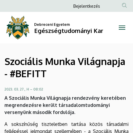
Szociális
Ugrás
Anonim
Bejelentkezés
a
Felhasználói
Munka
tartalomra
fiók
Debreceni Egyetem
Világnapja
Egészségtudományi Kar
menüje
-
#BEFITT
Szociális Munka Világnapja
|
- #BEFITT
Egészségtudományi
Kar
2023. 03. 27., H – 08:02
A Szociális Munka Világnapja rendezvény keretében
megrendezésre került társadalomtudományi
versenyünk második fordulója.
A sokszínűség tiszteletben tartása közös társadalmi
fellépéssel jelmondat szellemében - a Szociális Munka