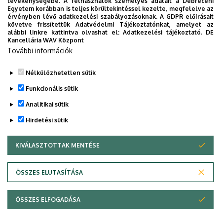
tevékenységébe. A felhasználók személyes adatait a Debreceni
Egyetem korábban is teljes körültekintéssel kezelte, megfelelve az
Köszönjük a felkészülést, a versenyen való
érvényben lévő adatkezelési szabályozásoknak. A GDPR előírásait
követve frissítettük Adatvédelmi Tájékoztatónkat, amelyet az
aktív részvételt mindenkinek, az elért
alábbi linkre kattintva olvashat el:
Adatkezelési tájékoztató.
DE
eredményekhez pedig gratulálunk!
Kancellária WAV Központ
További információk
KÉPGALÉRIA
Nélkülözhetetlen sütik
Funkcionális sütik
Legutóbbi frissítés:
2023. 03. 27. 13:09
Analitikai sütik
Hirdetési sütik
KIVÁLASZTOTTAK MENTÉSE
WITHDRAW CONSENT
ÖSSZES ELUTASÍTÁSA
Adatvédelem
Adatvédelem
ÖSSZES ELFOGADÁSA
Copyright © 2026 Unideb