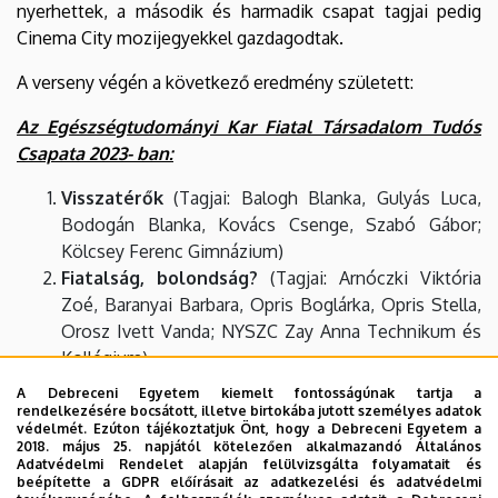
nyerhettek, a második és harmadik csapat tagjai pedig
Cinema City mozijegyekkel gazdagodtak.
A verseny végén a következő eredmény született:
Az Egészségtudományi Kar Fiatal Társadalom Tudós
Csapata 2023- ban:
Visszatérők
(Tagjai: Balogh Blanka, Gulyás Luca,
Bodogán Blanka, Kovács Csenge, Szabó Gábor;
Kölcsey Ferenc Gimnázium)
Fiatalság, bolondság?
(Tagjai: Arnóczki Viktória
Zoé, Baranyai Barbara, Opris Boglárka, Opris Stella,
Orosz Ivett Vanda; NYSZC Zay Anna Technikum és
Kollégium)
Bomba ötös
(Tagjai:Ludas Liliána, Elek Barbara,
A Debreceni Egyetem kiemelt fontosságúnak tartja a
Sajtos Zoé, Lakatos Tamara, Hajdu Réka; NYSZC Zay
rendelkezésére bocsátott, illetve birtokába jutott személyes adatok
védelmét. Ezúton tájékoztatjuk Önt, hogy a Debreceni Egyetem a
Anna Technikum és Kollégium)
2018. május 25. napjától kötelezően alkalmazandó Általános
Adatvédelmi Rendelet alapján felülvizsgálta folyamatait és
beépítette a GDPR előírásait az adatkezelési és adatvédelmi