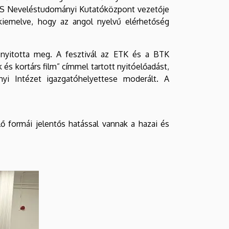
NCS Neveléstudományi Kutatóközpont vezetője
 kiemelve, hogy az angol nyelvű elérhetőség
a nyitotta meg. A fesztivál az ETK és a BTK
s kortárs film” címmel tartott nyitóelőadást,
yi Intézet igazgatóhelyettese moderált. A
 formái jelentős hatással vannak a hazai és