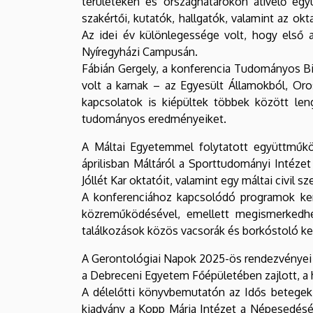
területeken és országhatárokon átívelő eg
Kar
szakértői, kutatók, hallgatók, valamint az o
Az idei év különlegessége volt, hogy első 
Nyíregyházi Campusán.
Fábián Gergely, a konferencia Tudományos B
volt a karnak – az Egyesült Államokból, Or
kapcsolatok is kiépültek többek között len
tudományos eredményeiket.
A Máltai Egyetemmel folytatott együttműköd
áprilisban Máltáról a Sporttudományi Intéze
Jóllét Kar oktatóit, valamint egy máltai civil 
A konferenciához kapcsolódó programok kere
közreműködésével, emellett megismerkedhet
találkozások közös vacsorák és borkóstoló ke
A Gerontológiai Napok 2025-ös rendezvényei 
a Debreceni Egyetem Főépületében zajlott, a 
A délelőtti könyvbemutatón az Idős betegek 
kiadvány a Kopp Mária Intézet a Népesedésér