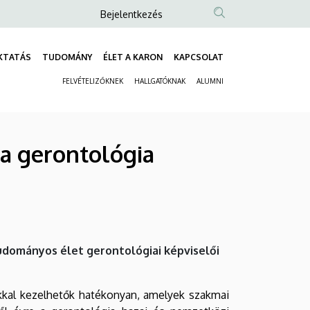
Anonim
Bejelentkezés
Felhasználói
fiók
KTATÁS
TUDOMÁNY
ÉLET A KARON
KAPCSOLAT
Fő
menüje
FELVÉTELIZŐKNEK
HALLGATÓKNAK
ALUMNI
navigáció
Másodlagos
navigáció
 a gerontológia
udományos élet gerontológiai képviselői
kkal kezelhetők hatékonyan, amelyek szakmai