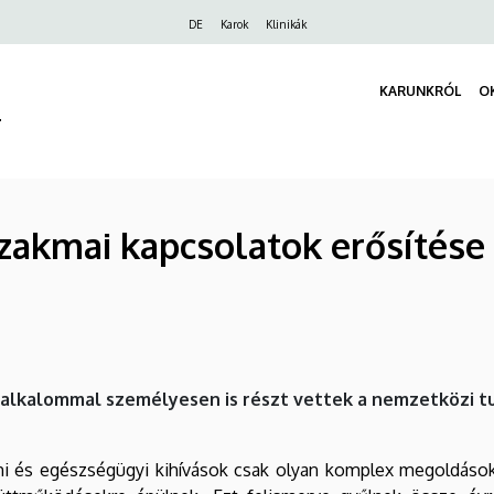
Felső
DE
Karok
Klinikák
navigáció
KARUNKRÓL
O
r
zakmai kapcsolatok erősítése
ő alkalommal személyesen is részt vettek a nemzetközi t
mi és egészségügyi kihívások csak olyan komplex megoldáso