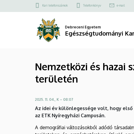
Nemzetközi
Ugrás
Felső
Kari telefonszámok
Telefonkönyv
e-mail
a
kapcsolat
és
tartalomra
menü
hazai
Debreceni Egyetem
Egészségtudományi Ka
szakmai
kapcsolatok
Nemzetközi és hazai s
erősítése
területén
a
gerontológia
2025. 11. 04., K – 08:07
területén
Az idei év különlegessége volt, hogy els
|
az ETK Nyíregyházi Campusán.
Egészségtudományi
A demográfiai változásokból adódó társadal