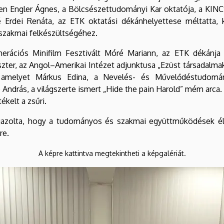
en Engler Ágnes, a Bölcsészettudományi Kar oktatója, a KI
né Erdei Renáta, az ETK oktatási dékánhelyettese méltatta,
 szakmai felkészültségéhez.
nerációs Minifilm Fesztivált Móré Mariann, az ETK dékánj
er, az Angol–Amerikai Intézet adjunktusa „Ezüst társadalmak é
, amelyet Márkus Edina, a Nevelés- és Művelődéstudomán
 András, a világszerte ismert „Hide the pain Harold” mém arca.
ékelt a zsűri.
gazolta, hogy a tudományos és szakmai együttműködések élő
re.
A képre kattintva megtekintheti a képgalériát.