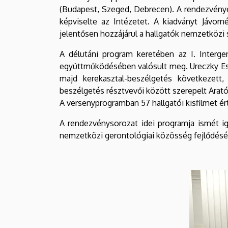
(Budapest, Szeged, Debrecen). A rendezvény
képviselte az Intézetet. A kiadványt Jávor
jelentősen hozzájárul a hallgatók nemzetközi
A délutáni program keretében az I. Interge
együttműködésében valósult meg. Ureczky Eszt
majd kerekasztal-beszélgetés következett
beszélgetés résztvevői között szerepelt Arató
A versenyprogramban 57 hallgatói kisfilmet ért
A rendezvénysorozat idei programja ismét i
nemzetközi gerontológiai közösség fejlődésé