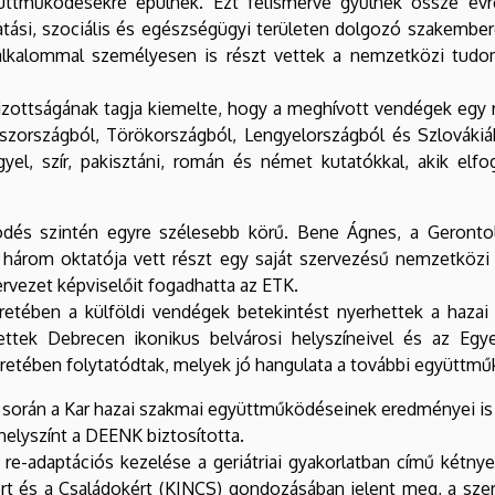
yüttműködésekre épülnek. Ezt felismerve gyűlnek össze évr
ktatási, szociális és egészségügyi területen dolgozó szakem
alkalommal személyesen is részt vettek a nemzetközi tudo
izottságának tagja kiemelte, hogy a meghívott vendégek egy 
oszországból, Törökországból, Lengyelországból és Szlováki
gyel, szír, pakisztáni, román és német kutatókkal, akik elf
és szintén egyre szélesebb körű. Bene Ágnes, a Gerontoló
t három oktatója vett részt egy saját szervezésű nemzetközi 
szervezet képviselőit fogadhatta az ETK.
tében a külföldi vendégek betekintést nyerhettek a hazai
tek Debrecen ikonikus belvárosi helyszíneivel és az Egy
retében folytatódtak, melyek jó hangulata a további együttmű
során a Kar hazai szakmai együttműködéseinek eredményei is
helyszínt a DEENK biztosította.
re-adaptációs kezelése a geriátriai gyakorlatban című kétny
t és a Családokért (KINCS) gondozásában jelent meg, a szer