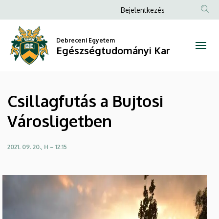
Csillagfutás
Ugrás
Anonim
Bejelentkezés
a
Felhasználói
a
tartalomra
fiók
Debreceni Egyetem
Bujtosi
Egészségtudományi Kar
menüje
Városligetben
|
Csillagfutás a Bujtosi
Egészségtudományi
Városligetben
Kar
2021. 09. 20., H – 12:15