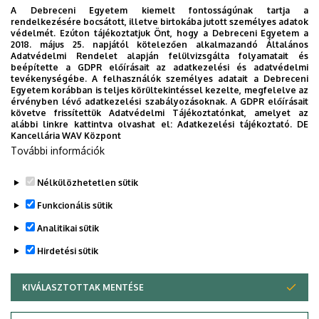
2021. szeptember 18
-án meg-rendezett
Csillagfutás
on
A Debreceni Egyetem kiemelt fontosságúnak tartja a
a Kar vezetői, oktatói és mentőtiszt hallgatói vettek
rendelkezésére bocsátott, illetve birtokába jutott személyes adatok
védelmét. Ezúton tájékoztatjuk Önt, hogy a Debreceni Egyetem a
részt.
2018. május 25. napjától kötelezően alkalmazandó Általános
Adatvédelmi Rendelet alapján felülvizsgálta folyamatait és
A Mentőtiszt Szakirány oktatói és hallgatói
beépítette a GDPR előírásait az adatkezelési és adatvédelmi
tevékenységébe. A felhasználók személyes adatait a Debreceni
vércukorméréssel
,
vérnyo-másméréssel
és
Egyetem korábban is teljes körültekintéssel kezelte, megfelelve az
elsősegélynyújtás-sal
segítették a rendezvényt.
érvényben lévő adatkezelési szabályozásoknak. A GDPR előírásait
követve frissítettük Adatvédelmi Tájékoztatónkat, amelyet az
alábbi linkre kattintva olvashat el:
Adatkezelési tájékoztató.
DE
Köszönjük
mindenkinek a részvételt.
Szuper nap volt!
Kancellária WAV Központ
További információk
Nélkülözhetetlen sütik
Funkcionális sütik
Legutóbbi frissítés:
2022. 08. 12. 13:39
Analitikai sütik
Hirdetési sütik
KIVÁLASZTOTTAK MENTÉSE
WITHDRAW CONSENT