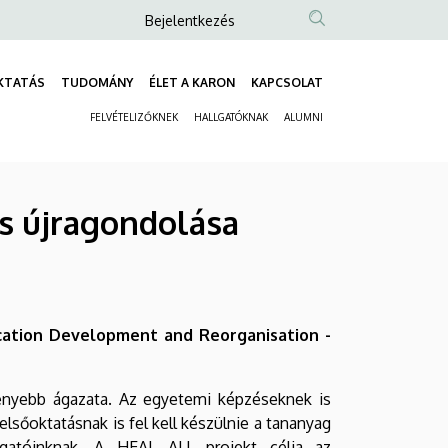
Anonim
Bejelentkezés
Felhasználói
fiók
KTATÁS
TUDOMÁNY
ÉLET A KARON
KAPCSOLAT
Fő
menüje
FELVÉTELIZŐKNEK
HALLGATÓKNAK
ALUMNI
navigáció
Másodlagos
navigáció
és újragondolása
ucation Development and Reorganisation -
kenyebb ágazata. Az egyetemi képzéseknek is
felsőoktatásnak is fel kell készülnie a tananyag
llgatóinknak. A HEAL ALL projekt célja az