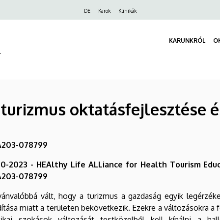
Felső
DE
Karok
Klinikák
navigáció
KARUNKRÓL
O
r
gturizmus oktatásfejlesztése 
KA203-078799
020-2023 - HEAlthy Life ALLiance for Health Tourism Ed
KA203-078799
lvánvalóbbá vált, hogy a turizmus a gazdaság egyik legérzé
dítása miatt a területen bekövetkezik. Ezekre a változásokra a 
tikai szokások változását testközelből kell kínálni a ha