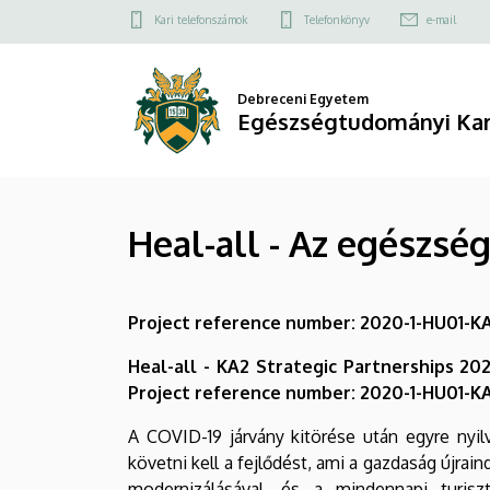
Heal-
Ugrás
Felső
Kari telefonszámok
Telefonkönyv
e-mail
a
kapcsolat
all
tartalomra
menü
-
Debreceni Egyetem
Egészségtudományi Ka
Az
egészségturizmus
Heal-all - Az egészsé
oktatásfejlesztése
és
Project reference number: 2020-1-HU01-
újragondolása
Heal-all - KA2 Strategic Partnerships 2
|
Project reference number: 2020-1-HU01-
Egészségtudományi
A COVID-19 járvány kitörése után egyre nyi
Kar
követni kell a fejlődést, ami a gazdaság újrain
modernizálásával, és a mindennapi turisz