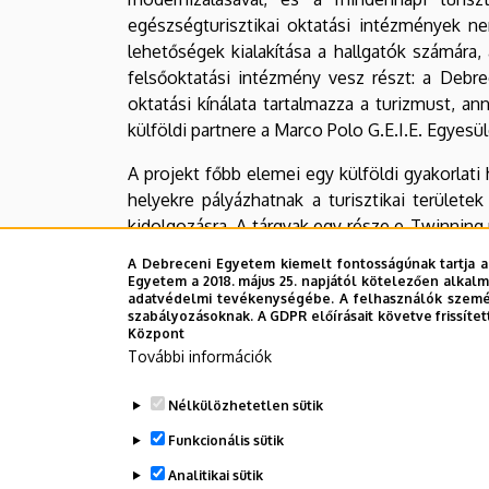
egészségturisztikai oktatási intézmények n
lehetőségek kialakítása a hallgatók számára
felsőoktatási intézmény vesz részt: a Debr
oktatási kínálata tartalmazza a turizmust, a
külföldi partnere a Marco Polo G.E.I.E. Egyesü
A projekt főbb elemei egy külföldi gyakorlati 
helyekre pályázhatnak a turisztikai területe
kidolgozásra. A tárgyak egy része e-Twinning
és képzések is megrendezésre kerülnek.
A Debreceni Egyetem kiemelt fontosságúnak tartja a
Egyetem a 2018. május 25. napjától kötelezően alkalm
KA2 – Együttműködés az innovációért és a bevá
adatvédelmi tevékenységébe. A felhasználók személ
szabályozásoknak. A GDPR előírásait követve frissítet
Központ
Projektvezető:
Dr. Takács Péter
intézetvezető
További információk
Legutóbbi frissítés:
2022. 09. 29. 12:48
Nélkülözhetetlen sütik
Funkcionális sütik
Analitikai sütik