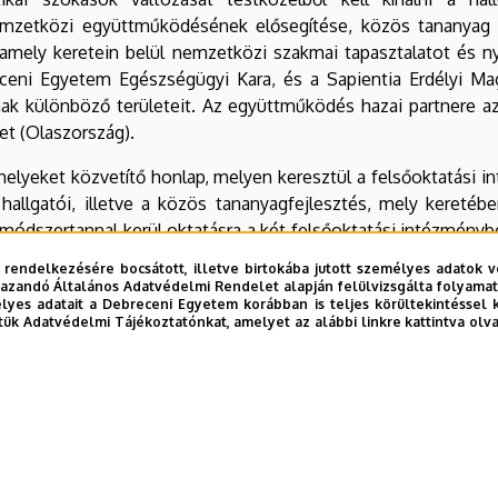
emzetközi együttműködésének elősegítése, közös tananyag 
, amely keretein belül nemzetközi szakmai tapasztalatot és n
eceni Egyetem Egészségügyi Kara, és a Sapientia Erdélyi Ma
nnak különböző területeit. Az együttműködés hazai partnere az
let (Olaszország).
helyeket közvetítő honlap, melyen keresztül a felsőoktatási in
k hallgatói, illetve a közös tananyagfejlesztés, mely keretéb
 módszertannal kerül oktatásra a két felsőoktatási intézmény
 rendelkezésére bocsátott, illetve birtokába jutott személyes adatok v
azandó Általános Adatvédelmi Rendelet alapján felülvizsgálta folyamata
lt gyakorlatok cseréjéért Stratégiai partnerségek a felsőokta
yes adatait a Debreceni Egyetem korábban is teljes körültekintéssel 
tük Adatvédelmi Tájékoztatónkat, amelyet az alábbi linkre kattintva olv