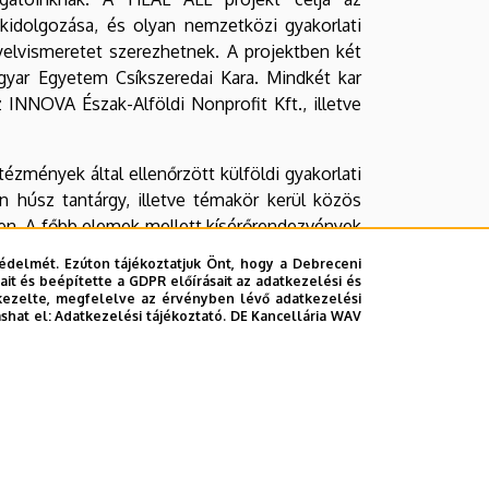
kidolgozása, és olyan nemzetközi gyakorlati
yelvismeretet szerezhetnek. A projektben két
gyar Egyetem Csíkszeredai Kara. Mindkét kar
 INNOVA Észak-Alföldi Nonprofit Kft., illetve
tézmények által ellenőrzött külföldi gyakorlati
en húsz tantárgy, illetve témakör kerül közös
ben. A főbb elemek mellett kísérőrendezvények
édelmét. Ezúton tájékoztatjuk Önt, hogy a Debreceni
it és beépítette a GDPR előírásait az adatkezelési és
tásban
kezelte, megfelelve az érvényben lévő adatkezelési
ashat el:
Adatkezelési tájékoztató.
DE Kancellária WAV