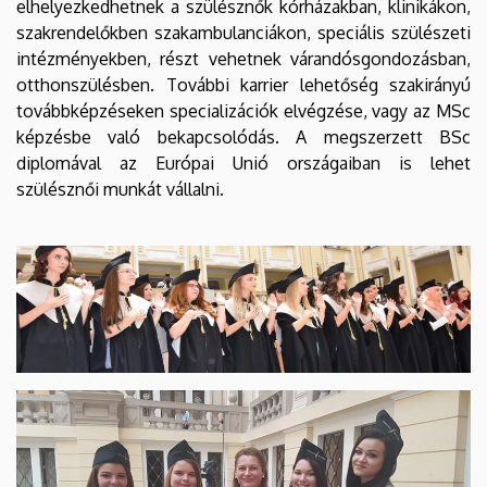
elhelyezkedhetnek a szülésznők kórházakban, klinikákon,
szakrendelőkben szakambulanciákon, speciális szülészeti
intézményekben, részt vehetnek várandósgondozásban,
otthonszülésben. További karrier lehetőség szakirányú
továbbképzéseken specializációk elvégzése, vagy az MSc
képzésbe való bekapcsolódás. A megszerzett BSc
diplomával az Európai Unió országaiban is lehet
szülésznői munkát vállalni.