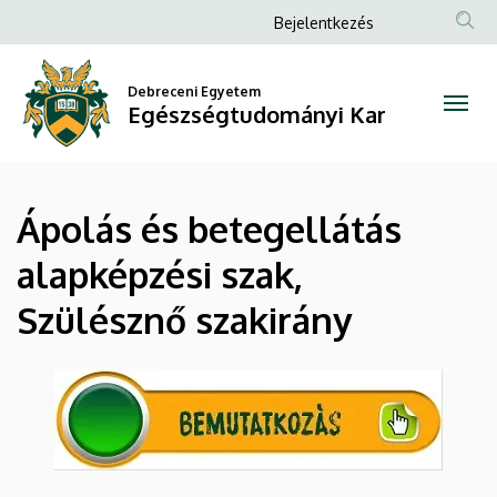
Ápolás
Ugrás
Anonim
Bejelentkezés
a
Felhasználói
és
tartalomra
fiók
Debreceni Egyetem
betegellátás
Egészségtudományi Kar
menüje
alapképzési
szak,
Ápolás és betegellátás
Szülésznő
alapképzési szak,
szakirány
Szülésznő szakirány
|
Egészségtudományi
Kar