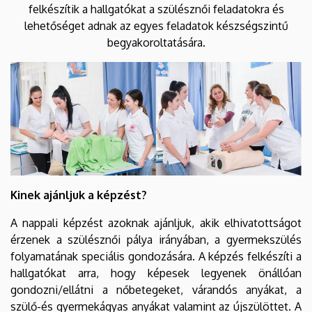
felkészítik a hallgatókat a szülésznői feladatokra és
lehetőséget adnak az egyes feladatok készségszintű
begyakoroltatására.
Kinek ajánljuk a képzést?
A nappali képzést azoknak ajánljuk, akik elhivatottságot
érzenek a szülésznői pálya irányában, a gyermekszülés
folyamatának speciális gondozására. A képzés felkészíti a
hallgatókat arra, hogy képesek legyenek önállóan
gondozni/ellátni a nőbetegeket, várandós anyákat, a
szülő-és gyermekágyas anyákat valamint az újszülöttet. A