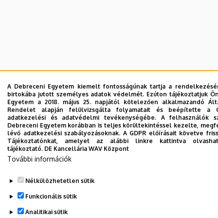
A Debreceni Egyetem kiemelt fontosságúnak tartja a rendelkezésére
birtokába jutott személyes adatok védelmét. Ezúton tájékoztatjuk Ö
Egyetem a 2018. május 25. napjától kötelezően alkalmazandó Ált
Rendelet alapján felülvizsgálta folyamatait és beépítette a 
adatkezelési és adatvédelmi tevékenységébe. A felhasználók s
Debreceni Egyetem korábban is teljes körültekintéssel kezelte, meg
lévő adatkezelési szabályozásoknak. A GDPR előírásait követve fris
Tájékoztatónkat, amelyet az alábbi linkre kattintva olvas
tájékoztató.
DE Kancellária WAV Központ
További információk
Nélkülözhetetlen sütik
Funkcionális sütik
Analitikai sütik