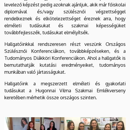
levelező képzést pedig azoknak ajánljuk, akik már főiskolai
diplomával és/vagy szülésznői végzettséggel
rendelkeznek és elkötelezettséget éreznek arra, hogy
elméleti tudásukat és szakmai képességüket
továbbfejlesszék, tudásukat elmélyítsék.
Hallgatóinkkal rendszeresen részt veszünk Országos
Szülésznői Konferenciákon, továbbképzéseken, és a
Tudományos Diákköri Konferenciákon. Ahol a hallgatók is
bemutathatják kutatási eredményeiket, tudományos
munkában való jártasságukat.
Hallgatóink a megszerzett elméleti és gyakorlati
tudásukat a Hugonnai Vilma Szakmai Emlékverseny
keretében mérhetik össze országos szinten.