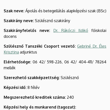
Szak neve:
Ápolás és betegellátás alapképzési szak (BSc)
Szakirány neve:
Szülésznő szakirány
Szakirányfelelős neve:
Dr. Rákóczi Ildikó
főiskolai
docens
Szülésznő Tanszéki Csoport vezető:
Gebriné Dr. Éles
Krisztina
adjunktus
Elérhetősége:
06 42/ 598-226, 06 42/ 404-411/ 78264
mellék
Szerezhető szakképzettség:
Szülésznő
Képzési idő:
8 félév
Megszerezhető kreditek száma:
240
Képzési hely és munkarend (tagozat):