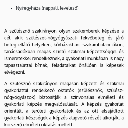
Nyíregyháza (nappali, levelező)
A szülésznő szakirányon olyan szakemberek képzése a
cél, akik szülészet-nőgyógyászati fekvőbeteg és járó
beteg ellátó helyeken, kórházakban, szakambulanciákon,
tanácsadókban magas szintű szakmai képzettséggel és
ismeretekkel rendelkeznek, a gyakorlati munkában is nagy
tapasztalattal bírnak, feladataikat önállóan is képesek
elvégezni.
A szülésznő szakirányon magasan képzett és szakmai
gyakorlattal rendelkező oktatók (szülésznők, szülész-
nőgyógyászok) biztosítják a színvonalas elméleti és
gyakorlati képzés megvalósulását. A képzés gyakorlat
orientált, a területi gyakorlatok és az ott elsajátított
gyakorlati készségek a képzés alapvető részét alkotják, a
korszerű elméleti oktatás mellett.