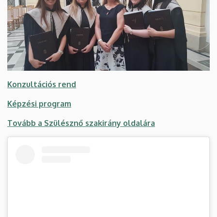
Konzultációs rend
Képzési program
Tovább a Szülésznő szakirány oldalára