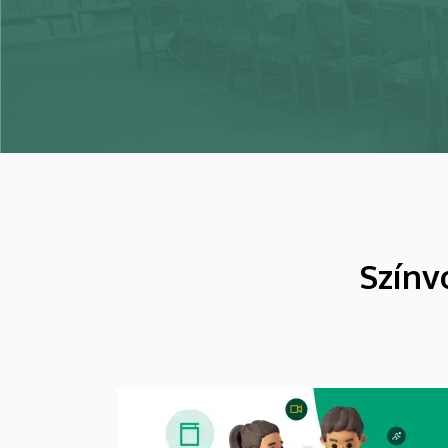
Színv