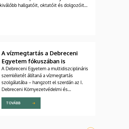
kiválóbb hallgatóit, oktatóit és dolgozóit
A vízmegtartás a Debreceni
Egyetem fókuszában is
A Debreceni Egyetem a multidiszciplináris
szemléletét állítaná a vízmegtartás
szolgálatába – hangzott el szerdán az I.
Debreceni Környezetvédelmi és
Vízgazdálkodási Fórumon. Az egyetem
konferenciáján a vízhiány
TOVÁBB
következményeiről, a vízmegtartás
kihívásairól és a jó gyakorlatokról
tárgyaltak vízgazdálkodási,