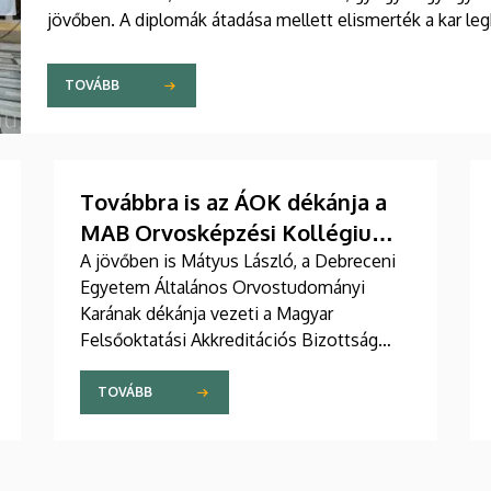
jövőben. A diplomák átadása mellett elismerték a kar leg
is.
TOVÁBB
Továbbra is az ÁOK dékánja a
MAB Orvosképzési Kollégiuma
élén
A jövőben is Mátyus László, a Debreceni
Egyetem Általános Orvostudományi
Karának dékánja vezeti a Magyar
Felsőoktatási Akkreditációs Bizottság
(MAB) Orvosképzési Kollégiumát. A
testület tagjai újabb három évre szavaztak
TOVÁBB
bizalmat a professzornak.