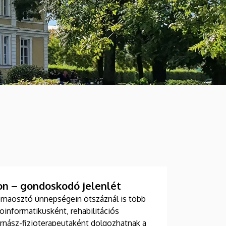
n – gondoskodó jelenlét
maosztó ünnepségein ötszáznál is több
ioinformatikusként, rehabilitációs
nász-fizioterapeutaként dolgozhatnak a