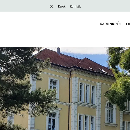
Felső
DE
Karok
Klinikák
navigáció
KARUNKRÓL
O
r