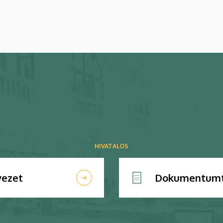
HIVATALOS
vezet
Dokumentumt