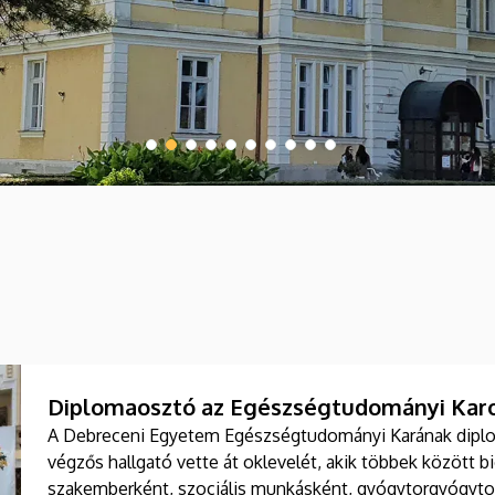
Diplomaosztó az Egészségtudományi Karo
A Debreceni Egyetem Egészségtudományi Karának diplo
végzős hallgató vette át oklevelét, akik többek között b
szakemberként, szociális munkásként, gyógytorgyógytor