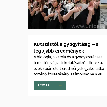
Kutatástól a gyógyításig – a
legújabb eredmények
A biológia, a kémia és a gyógyszerészet
területén végzett kutatásaikról, illetve az
ezek során elért eredmények gyakorlatba
történő átültetéséről számolnak be a világ
számos pontjáról érkezett kutatók a
Debreceni Egyetemen egy csütörtökön
TOVÁBB
kezdődött háromnapos konferencián. Az
angol nyelvű tanácskozáson több mint
százan vesznek részt.